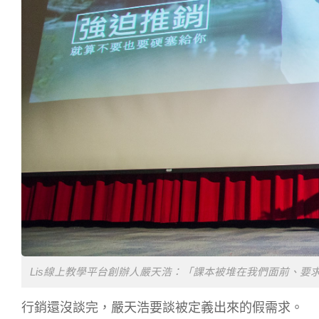
Lis線上教學平台創辦人嚴天浩：「課本被堆在我們面前、要求
行銷還沒談完，嚴天浩要談被定義出來的假需求。