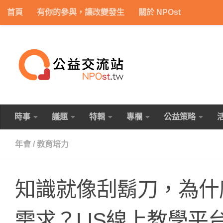
首頁
有你的參與，讓改變發生
關於 NPOst
Skip to content
時事
議題
特輯
專欄
公益策略
年會
/
教育培力
知識就像刮鬍刀，為什
需求？LIS線上教學平