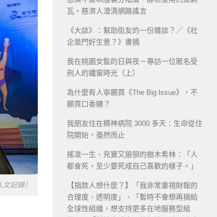
瓦，慈濟人澄清網路謠言
《大誌》：幫助街友的一份雜誌？／《社
企是門好生意？》書摘
我在桃園女監的日與夜－專訪一位匿名受
刑人的鐵窗時光（上）
為什麼有人寧願買《The Big Issue》，不
願買口香糖？
我朋友住在精神病院 3000 多天：生命從住
院開始，戞然而止
搖滾一生、充實又狼狽的樹木希林：「人
都會死，至少要死成自己喜歡的樣子。」
人文記錄）
【捐款人想什麼？】「我非常重視財報的
合理度、透明度」、「暫時不會想再捐給
全球性組織，想支持更多在地服務型組