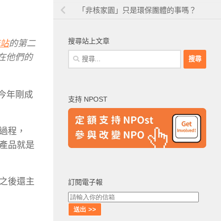
「非核家園」只是環保團體的事嗎？
搜尋站上文章
流站
的第二
搜
在他們的
尋
關
鍵
今年剛成
支持 NPOST
字:
過程，
產品就是
之後還主
訂閱電子報