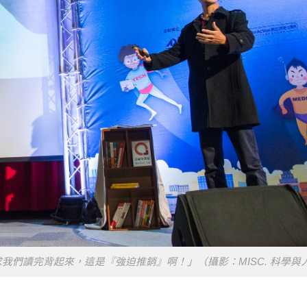
我們讀完背起來，這是『強迫推銷』啊！」（攝影：MISC. 科學與