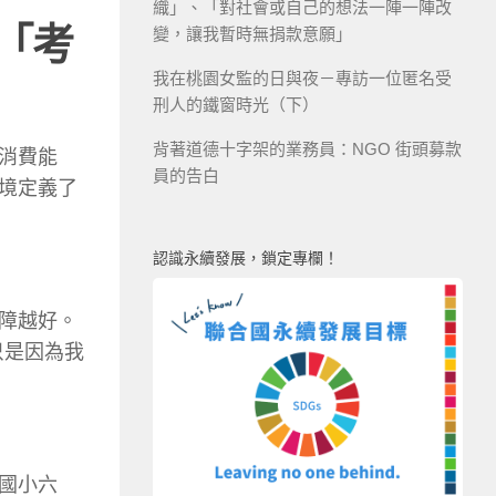
織」、「對社會或自己的想法一陣一陣改
「考
變，讓我暫時無捐款意願」
我在桃園女監的日與夜－專訪一位匿名受
刑人的鐵窗時光（下）
背著道德十字架的業務員：NGO 街頭募款
消費能
員的告白
境定義了
認識永續發展，鎖定專欄！
障越好。
只是因為我
國小六