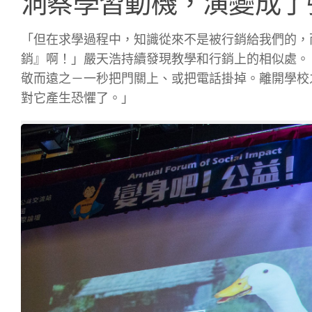
洞察學習動機，演變成了
「但在求學過程中，知識從來不是被行銷給我們的，
銷』啊！」嚴天浩持續發現教學和行銷上的相似處。
敬而遠之－一秒把門關上、或把電話掛掉。離開學校
對它產生恐懼了。」