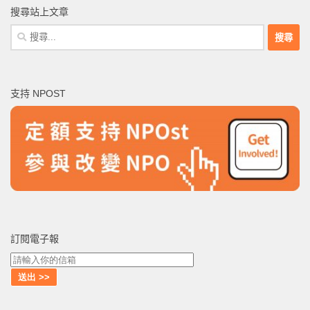
搜尋站上文章
搜
尋
關
鍵
支持 NPOST
字:
訂閱電子報