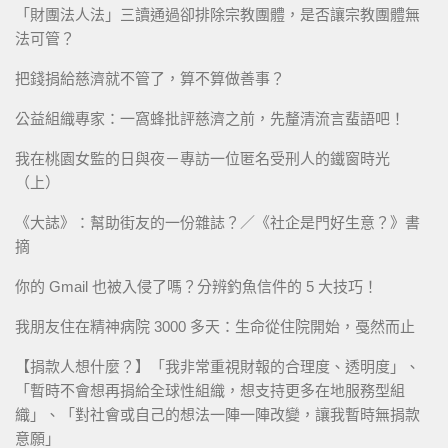
「財團法人法」三讀通過卻排除宗教團體，是否讓宗教團體無
法可管？
把錢捐給慈濟就不管了，算不算做善事？
公益組織專家：一窩蜂批評慈濟之前，先釐清流言蜚語吧！
我在桃園女監的日與夜－專訪一位匿名受刑人的鐵窗時光
（上）
《大誌》：幫助街友的一份雜誌？／《社企是門好生意？》書
摘
你的 Gmail 也被入侵了嗎？分辨釣魚信件的 5 大技巧！
我朋友住在精神病院 3000 多天：生命從住院開始，戞然而止
【捐款人想什麼？】「我非常重視財報的合理度、透明度」、
「暫時不會想再捐給全球性組織，想支持更多在地服務型組
織」、「對社會或自己的想法一陣一陣改變，讓我暫時無捐款
意願」