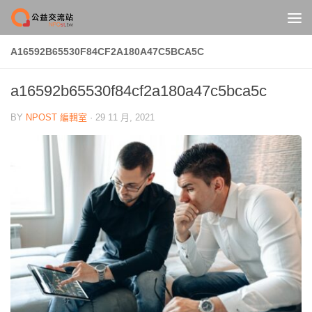
Skip to content
A16592B65530F84CF2A180A47C5BCA5C
a16592b65530f84cf2a180a47c5bca5c
BY
NPOST 編輯室
·
29 11 月, 2021