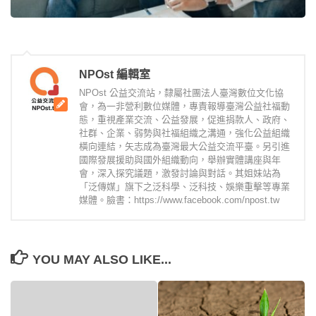
NPOst 編輯室
NPOst 公益交流站，隸屬社團法人臺灣數位文化協
會，為一非營利數位媒體，專責報導臺灣公益社福動
態，重視產業交流、公益發展，促進捐款人、政府、
社群、企業、弱勢與社福組織之溝通，強化公益組織
橫向連結，矢志成為臺灣最大公益交流平臺。另引進
國際發展援助與國外組織動向，舉辦實體講座與年
會，深入探究議題，激發討論與對話。其姐妹站為
「泛傳媒」旗下之泛科學、泛科技、娛樂重擊等專業
媒體。臉書：https://www.facebook.com/npost.tw
YOU MAY ALSO LIKE...