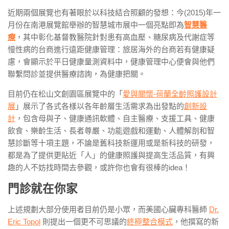
近期兩個展覽也有著眼於以科技結合照顧的發想：今(2015)年一
月份在南港展覽館舉辦的智慧城市展中一個亮點即為
智慧醫
療
，其中彰化基督教醫院針對患有高血壓、糖尿病及代謝症等
慢性病的台商進行遠距健康管理：旅居海外的台商若有健康疑
慮，會顯示於平日健康量測資料中，健康管理中心便會與他們
聯繫問診並提供醫療諮詢，為健康把關。
目前仍在松山文創園區展覽中的「
愛與關懷-荷蘭全齡照護設計
展
」展示了各式各樣以各年齡層生活需求為出發點的
創新設
計
，包含母與子、健康通訊軟體、自主醫療、支援工具、健康
飲食、樂齡生活、長者尊嚴、功能遊戲和運動、人體解剖和智
慧診斷等十項主題，不論是舊科技新運用或是新科技的研發，
都是為了提供更貼近「人」的健康照護與提高生活品質，有興
趣的人不妨找時間去參觀，或許你也會有很棒的idea！
門診就在你家
上述規劃大部分使用者目前仍是小眾，而美國心臟專科醫師
Dr.
Eric Topol
則提出一個更不可思議的
終極整合模式
，他撰寫的新