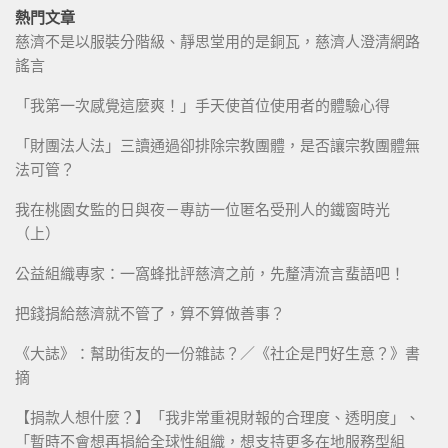
熱門文章
慈濟不是以服裝分階級、靜思堂用的是銅瓦，慈濟人澄清網路
謠言
「我第一次感覺這麼爽！」手天使首位使用者的體驗心得
「財團法人法」三讀通過卻排除宗教團體，是否讓宗教團體無
法可管？
我在桃園女監的日與夜－專訪一位匿名受刑人的鐵窗時光
（上）
公益組織專家：一窩蜂批評慈濟之前，先釐清流言蜚語吧！
把錢捐給慈濟就不管了，算不算做善事？
《大誌》：幫助街友的一份雜誌？／《社企是門好生意？》書
摘
【捐款人想什麼？】「我非常重視財報的合理度、透明度」、
「暫時不會想再捐給全球性組織，想支持更多在地服務型組