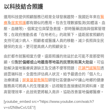
以科技結合照護
運用科技提供照顧服務已經是全球發展趨勢，我國近年來在
醫
療
及
居家照護
都有類似的應用，包含生理數據監測(如體溫、血
壓、血糖等)、個案定位與緊急救援、即時醫藥諮詢與個案管理
等；在政府推動長者「在地老化」的政策下，遠距居家照顧的
支持可減少病人、照顧者或醫護人員的移動，減少長照與全民
健保的支出，更可提高病人的照顧安全。
由於都市就醫相當方便，遠距照護的效益於此可能不是那麼明
顯，但
對於偏鄉或山地離島等地區的民眾則有莫大助益
，可協
助解決當地醫療資源缺乏及交通不便等問題：
花蓮門諾醫院
透
過雲端科技，全面性評估病人狀況，給予最適合的「個人化」
治療建議；
屏東基督教醫院
研發社區健康APP讓山地鄉的健康
服務員可將病人的生理量測、訪視報告直接連結到資料庫，提
高管理效率，此技術更將輸入南非，協助改善當地偏鄉醫療。
[youtube_embed src=”https://www.youtube.com/watch?
v=sf2N8wCxU1E”/]