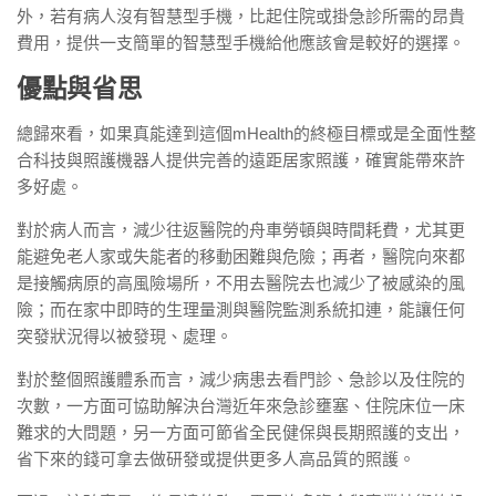
外，若有病人沒有智慧型手機，比起住院或掛急診所需的昂貴
費用，提供一支簡單的智慧型手機給他應該會是較好的選擇。
優點與省思
總歸來看，如果真能達到這個mHealth的終極目標或是全面性整
合科技與照護機器人提供完善的遠距居家照護，確實能帶來許
多好處。
對於病人而言，減少往返醫院的舟車勞頓與時間耗費，尤其更
能避免老人家或失能者的移動困難與危險；再者，醫院向來都
是接觸病原的高風險場所，不用去醫院去也減少了被感染的風
險；而在家中即時的生理量測與醫院監測系統扣連，能讓任何
突發狀況得以被發現、處理。
對於整個照護體系而言，減少病患去看門診、急診以及住院的
次數，一方面可協助解決台灣近年來急診壅塞、住院床位一床
難求的大問題，另一方面可節省全民健保與長期照護的支出，
省下來的錢可拿去做研發或提供更多人高品質的照護。