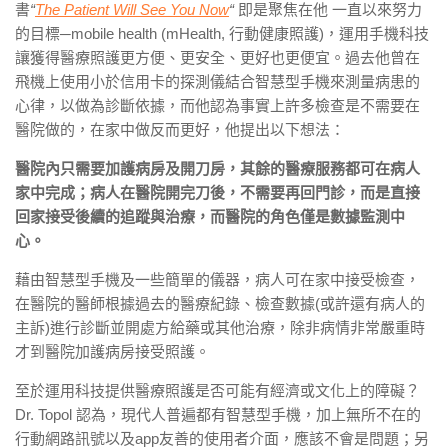
書
“
The Patient Will See You Now
“
即是聚焦在他 一直以來努力
的目標─mobile health (mHealth, 行動健康照護)，運用手機科技
讓獲得醫療照護更方便、更安全、更好也更便宜。過去他曾在
飛機上使用小於信用卡的探測儀結合智慧型手機來測量病患的
心律，以做為診斷依據，而他認為事實上許多檢查是不需要在
醫院做的，在家中做反而更好，他提出以下想法：
醫院內只需要加護病房及開刀房，其餘的醫療服務都可在病人
家中完成；病人在醫院開完刀後，不需要再回門診，而是直接
回家接受後續的追蹤與治療，而醫院的角色僅是數據監測中
心。
藉由智慧型手機及一些簡單的儀器，病人可在家中接受檢查，
在醫院的醫師根據過去的醫療紀錄、檢查數據(或許還有病人的
主訴)進行診斷並開處方給藥或其他治療，除非病情非常嚴重時
才到醫院加護病房接受照護。
至於運用科技提供醫療照護是否可能有經濟或文化上的障礙？
Dr. Topol 認為，現代人普遍都有智慧型手機，加上無所不在的
行動網路訊號以及app友善的使用者介面，應該不會是問題；另