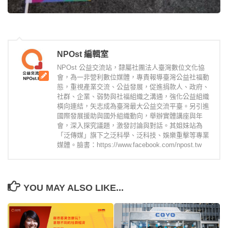
NPOst 編輯室
NPOst 公益交流站，隸屬社團法人臺灣數位文化協
會，為一非營利數位媒體，專責報導臺灣公益社福動
態，重視產業交流、公益發展，促進捐款人、政府、
社群、企業、弱勢與社福組織之溝通，強化公益組織
橫向連結，矢志成為臺灣最大公益交流平臺。另引進
國際發展援助與國外組織動向，舉辦實體講座與年
會，深入探究議題，激發討論與對話。其姐妹站為
「泛傳媒」旗下之泛科學、泛科技、娛樂重擊等專業
媒體。臉書：https://www.facebook.com/npost.tw
YOU MAY ALSO LIKE...