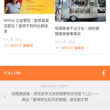
NPOst 公益學院｜群眾募資
怎麼玩？意想不到的社群經
街頭美食不沾汙名，紐約展
濟
開環保餐車革命
3 3 月, 2017
28 5 月, 2015
BY
NPOST 編輯室
BY
NPOST 編輯室
FOLLOW:
PREVIOUS STORY
同婚通過後，原住民多元性別族群何去何從？(上)——
專訪「臺灣原住民同志聯盟」總召劉文賢