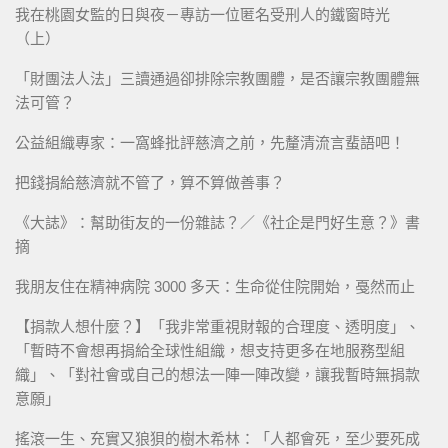
我在桃園女監的日與夜－專訪一位匿名受刑人的鐵窗時光
（上）
「財團法人法」三讀通過卻排除宗教團體，是否讓宗教團體無
法可管？
公益組織專家：一窩蜂批評慈濟之前，先釐清流言蜚語吧！
把錢捐給慈濟就不管了，算不算做善事？
《大誌》：幫助街友的一份雜誌？／《社企是門好生意？》書
摘
我朋友住在精神病院 3000 多天：生命從住院開始，戞然而止
【捐款人想什麼？】「我非常重視財報的合理度、透明度」、
「暫時不會想再捐給全球性組織，想支持更多在地服務型組
織」、「對社會或自己的想法一陣一陣改變，讓我暫時無捐款
意願」
搖滾一生、充實又狼狽的樹木希林：「人都會死，至少要死成