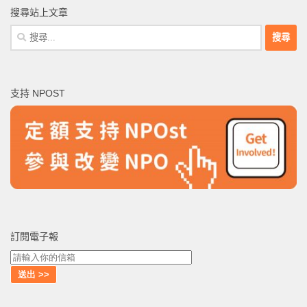
搜尋站上文章
搜
尋
關
鍵
支持 NPOST
字:
訂閱電子報