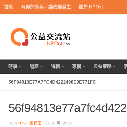
首頁
有你的參與，讓改變發生
關於 NPOst
Skip to content
時事
議題
特輯
專欄
公益策略
56F94813E77A7FC4D4222498E9E771FC
56f94813e77a7fc4d422
BY
NPOST 編輯室
·
27 10 月, 2021