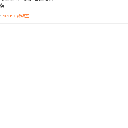
漢
Y
NPOST 編輯室