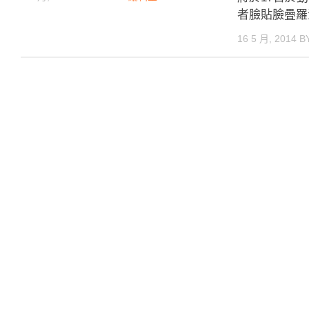
者臉貼臉疊羅
16 5 月, 2014
B