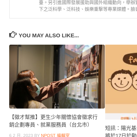
臺。另引進國際發展援助與國外組織動向，舉辦
下之泛科學、泛科技、娛樂重擊等專業媒體。臉書：https://
YOU MAY ALSO LIKE...
【徵才幫推】更生少年關懷協會徵求行
銷企劃專員、就業服務員（台北市）
短訊：陽光基
6 2 月, 2023
BY
NPOST 編輯室
將於17日於