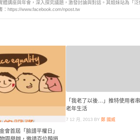
實體講座與年會，深入探究議題，激發討論與對話。其姐妹站為「泛
www.facebook.com/npost.tw
「我老了以後…」推特使用者
老年生活
7 12 月, 2013
BY
鄭 國威
金會首屆「臉譜平權日」
動物園舉辦，邀請百位顏損