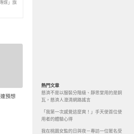
傳媒」旗
熱門文章
慈濟不是以服裝分階級、靜思堂用的是銅
串連預想
瓦，慈濟人澄清網路謠言
「我第一次感覺這麼爽！」手天使首位使
用者的體驗心得
我在桃園女監的日與夜－專訪一位匿名受