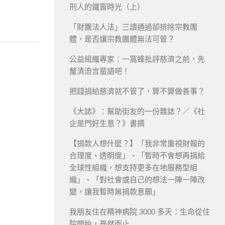
刑人的鐵窗時光（上）
「財團法人法」三讀通過卻排除宗教團
體，是否讓宗教團體無法可管？
公益組織專家：一窩蜂批評慈濟之前，先
釐清流言蜚語吧！
把錢捐給慈濟就不管了，算不算做善事？
《大誌》：幫助街友的一份雜誌？／《社
企是門好生意？》書摘
【捐款人想什麼？】「我非常重視財報的
合理度、透明度」、「暫時不會想再捐給
全球性組織，想支持更多在地服務型組
織」、「對社會或自己的想法一陣一陣改
變，讓我暫時無捐款意願」
我朋友住在精神病院 3000 多天：生命從住
院開始，戞然而止