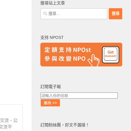
搜尋站上文章
搜
尋
關
鍵
支持 NPOST
字:
訂閱電子報
業交流、公
訂閱粉絲團，好文不漏接！
交流平