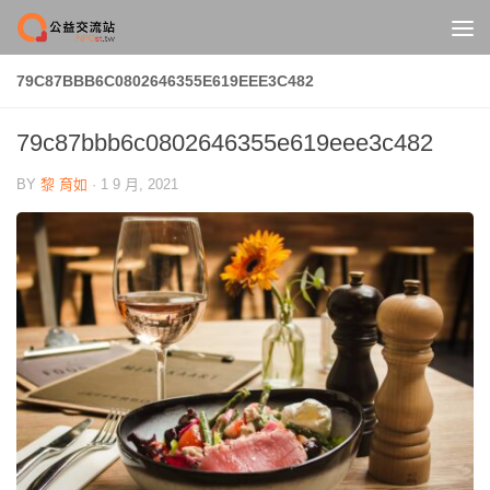
Skip to content
79C87BBB6C0802646355E619EEE3C482
79c87bbb6c0802646355e619eee3c482
BY
黎 育如
·
1 9 月, 2021