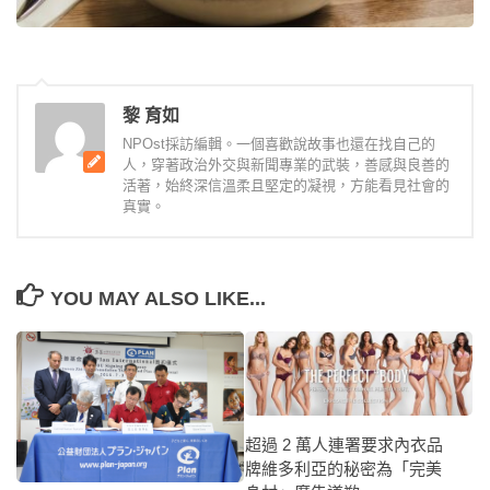
黎 育如
NPOst採訪編輯。一個喜歡說故事也還在找自己的
人，穿著政治外交與新聞專業的武裝，善感與良善的
活著，始終深信溫柔且堅定的凝視，方能看見社會的
真實。
YOU MAY ALSO LIKE...
超過 2 萬人連署要求內衣品
牌維多利亞的秘密為「完美