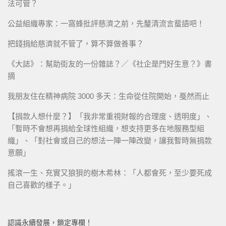
法可管？
公益組織專家：一窩蜂批評慈濟之前，先釐清流言蜚語吧！
把錢捐給慈濟就不管了，算不算做善事？
《大誌》：幫助街友的一份雜誌？／《社企是門好生意？》書
摘
我朋友住在精神病院 3000 多天：生命從住院開始，戞然而止
【捐款人想什麼？】「我非常重視財報的合理度、透明度」、
「暫時不會想再捐給全球性組織，想支持更多在地服務型組
織」、「對社會或自己的想法一陣一陣改變，讓我暫時無捐款
意願」
搖滾一生、充實又狼狽的樹木希林：「人都會死，至少要死成
自己喜歡的樣子。」
認識永續發展，鎖定專欄！