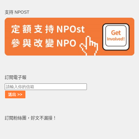
鍵
支持 NPOST
字:
訂閱電子報
訂閱粉絲團，好文不漏接！