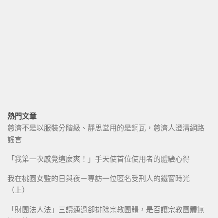
熱門文章
慈濟不是以服裝分階級、靜思堂用的是銅瓦，慈濟人澄清網路
謠言
「我第一次感覺這麼爽！」手天使首位使用者的體驗心得
我在桃園女監的日與夜－專訪一位匿名受刑人的鐵窗時光
（上）
「財團法人法」三讀通過卻排除宗教團體，是否讓宗教團體無