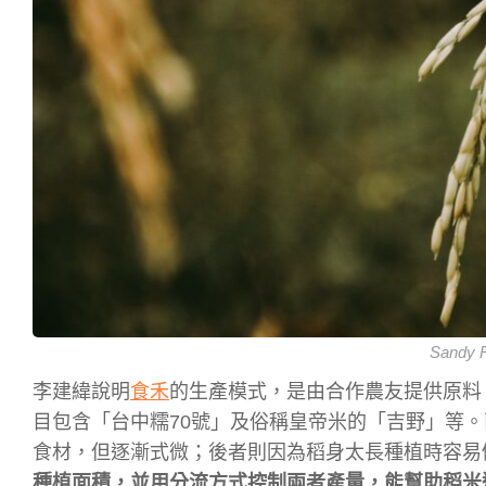
Sandy 
李建緯說明
食禾
的生產模式，是由合作農友提供原料
目包含「台中糯70號」及俗稱皇帝米的「吉野」等
食材，但逐漸式微；後者則因為稻身太長種植時容易
種植面積，並用分流方式控制兩者產量，能幫助稻米