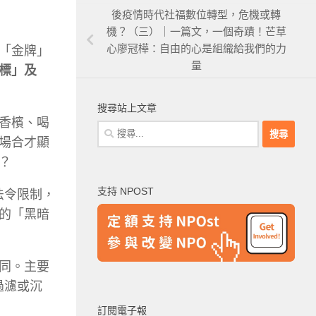
後疫情時代社福數位轉型，危機或轉
機？（三）｜一篇文，一個奇蹟！芒草
心廖冠樺：自由的心是組織給我們的力
「金牌」
量
標」及
搜尋站上文章
香檳、喝
搜
場合才顯
尋
？
關
鍵
支持 NPOST
法令限制，
字:
的「黑暗
同。主要
過濾或沉
訂閱電子報