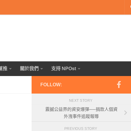
幫推
關於我們
支持 NPOst
FOLLOW:
NEXT STORY
震撼公益界的資安爆彈──捐款人個資
外洩事件追蹤報導
PREVIOUS STORY