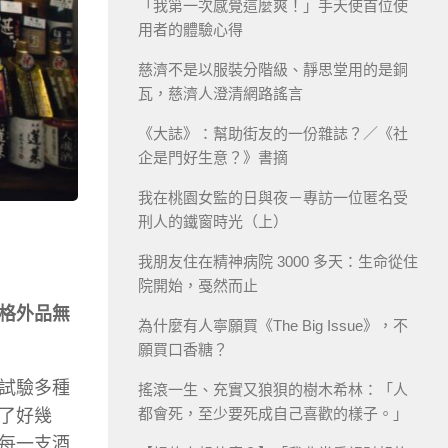
「我第一次感覺這麼爽！」手天使首位使
用者的體驗心得
慈濟不是以服裝分階級、靜思堂用的是銅
瓦，慈濟人澄清網路謠言
《大誌》：幫助街友的一份雜誌？／《社
企是門好生意？》書摘
我在桃園女監的日與夜－專訪一位匿名受
刑人的鐵窗時光（上）
我朋友住在精神病院 3000 多天：生命從住
院開始，戞然而止
格外品無
為什麼有人寧願買《The Big Issue》，不
願買口香糖？
試驗多種
搖滾一生、充實又狼狽的樹木希林：「人
都會死，至少要死成自己喜歡的樣子。」
了好幾
每一支酒