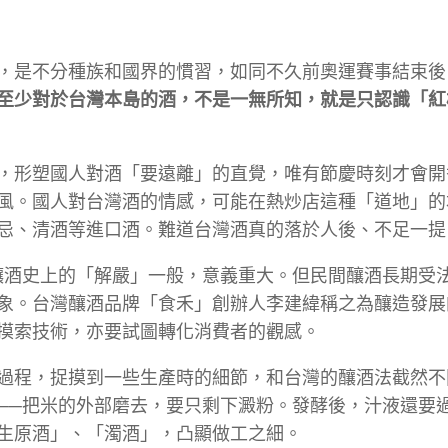
，是不分種族和國界的慣習，如同不久前奧運賽事結束後
至少對於台灣本島的酒，不是一無所知，就是只認識「紅
，形塑國人對酒「要遠離」的直覺，唯有節慶時刻才會開
風。國人對台灣酒的情感，可能在熱炒店這種「道地」的
忌、清酒等進口酒。難道台灣酒真的落於人後、不足一提
釀酒史上的「解嚴」一般，意義重大。但民間釀酒長期受
象。台灣釀酒品牌「食禾」創辦人李建緯稱之為釀造發展
摸索技術，亦要試圖轉化消費者的觀感。
過程，捉摸到一些生產時的細節，和台灣的釀酒法截然不
──把米的外部磨去，要只剩下澱粉。發酵後，汁液還要
生原酒」、「濁酒」，凸顯做工之細。