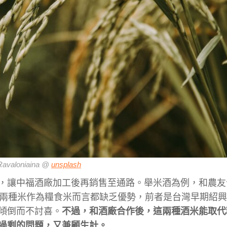
Ravaloniaina @
unsplash
，讓中福酒廠加工後再銷售至通路。舉米酒為例，和農友
。兩種米作為糧食米而言都缺乏優勢，前者是台灣早期紹
傾倒而不討喜。
不過，和酒廠合作後，這兩種酒米能取代
過剩的問題，又兼顧生計。