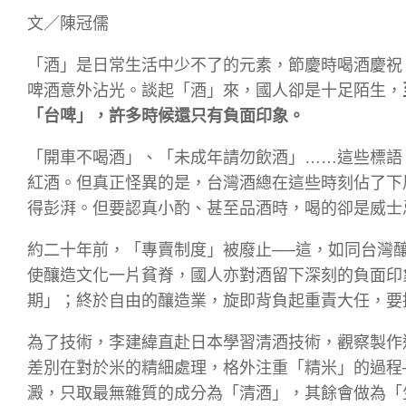
文／陳冠儒
「酒」是日常生活中少不了的元素，節慶時喝酒慶祝
啤酒意外沾光。談起「酒」來，國人卻是十足陌生，
「台啤」，許多時候還只有負面印象。
「開車不喝酒」、「未成年請勿飲酒」……這些標語
紅酒。但真正怪異的是，台灣酒總在這些時刻佔了下
得彭湃。但要認真小酌、甚至品酒時，喝的卻是威士
約二十年前，「專賣制度」被廢止──這，如同台灣
使釀造文化一片貧脊，國人亦對酒留下深刻的負面印
期」；終於自由的釀造業，旋即背負起重責大任，要
為了技術，李建緯直赴日本學習清酒技術，觀察製作
差別在對於米的精細處理，格外注重「精米」的過程
澱，只取最無雜質的成分為「清酒」，其餘會做為「