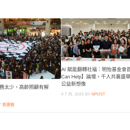
AI 賦能翻轉社福：明怡基金會首
Can Help】論壇，千人共襄盛
公益新想像
務太少，高齡照顧有解
4 7 月, 2025
BY
NPOST
Y
劉惠敏