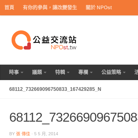
首頁
有你的參與，讓改變發生
關於 NPOst
Skip to content
時事
議題
特輯
專欄
公益策略
68112_732669096750833_167429285_N
68112_7326690967508
BY
張 傳佳
·
5 5 月, 2014