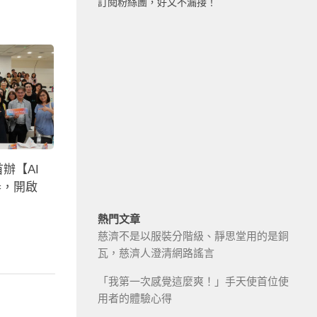
訂閱粉絲團，好文不漏接！
辦【AI
舉，開啟
熱門文章
慈濟不是以服裝分階級、靜思堂用的是銅
瓦，慈濟人澄清網路謠言
「我第一次感覺這麼爽！」手天使首位使
用者的體驗心得