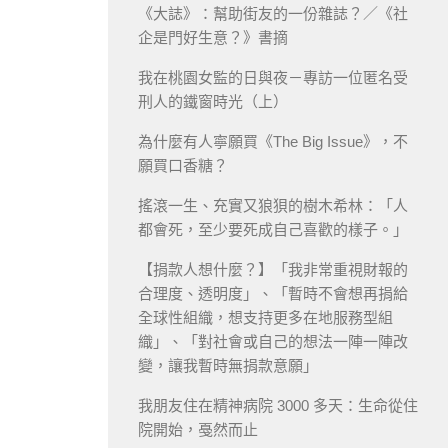
《大誌》：幫助街友的一份雜誌？／《社
企是門好生意？》書摘
我在桃園女監的日與夜－專訪一位匿名受
刑人的鐵窗時光（上）
為什麼有人寧願買《The Big Issue》，不
願買口香糖？
搖滾一生、充實又狼狽的樹木希林：「人
都會死，至少要死成自己喜歡的樣子。」
【捐款人想什麼？】「我非常重視財報的
合理度、透明度」、「暫時不會想再捐給
全球性組織，想支持更多在地服務型組
織」、「對社會或自己的想法一陣一陣改
變，讓我暫時無捐款意願」
我朋友住在精神病院 3000 多天：生命從住
院開始，戞然而止