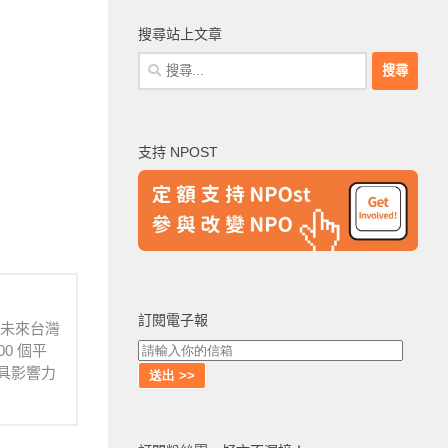
搜尋站上文章
搜
尋
關
鍵
支持 NPOST
字:
訂閱電子報
待未來台灣
0 個平
具影響力