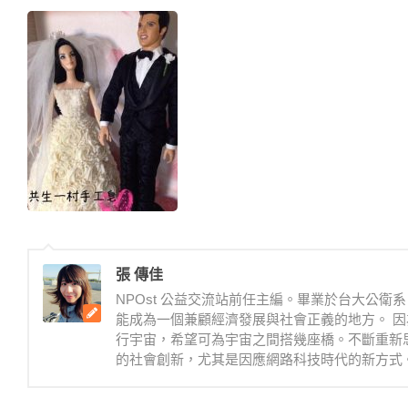
張 傳佳
NPOst 公益交流站前任主編。畢業於台大公
能成為一個兼顧經濟發展與社會正義的地方。 因
行宇宙，希望可為宇宙之間搭幾座橋。不斷重新
的社會創新，尤其是因應網路科技時代的新方式