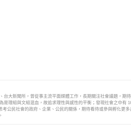
衛系、台大新聞所，曾從事主流平面媒體工作，長期關注社會議題，期
為是理組與文組混血，故追求理性與感性的平衡；發現社會之中有 10
思考公民社會的政府、企業、公民的關係，期待看待或參與孵化更多
。