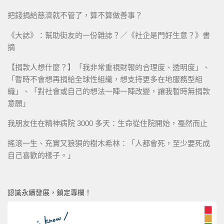
把錢捐給慈濟就不管了，算不算做善事？
《大誌》：幫助街友的一份雜誌？／《社企是門好生意？》書
摘
【捐款人想什麼？】「我非常重視財報的合理度、透明度」、
「暫時不會想再捐給全球性組織，想支持更多在地服務型組
織」、「對社會或自己的想法一陣一陣改變，讓我暫時無捐款
意願」
我朋友住在精神病院 3000 多天：生命從住院開始，戞然而止
搖滾一生、充實又狼狽的樹木希林：「人都會死，至少要死成
自己喜歡的樣子。」
認識永續發展，鎖定專欄！