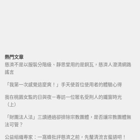
熱門文章
慈濟不是以服裝分階級、靜思堂用的是銅瓦，慈濟人澄清網路
謠言
「我第一次感覺這麼爽！」手天使首位使用者的體驗心得
我在桃園女監的日與夜－專訪一位匿名受刑人的鐵窗時光
（上）
「財團法人法」三讀通過卻排除宗教團體，是否讓宗教團體無
法可管？
公益組織專家：一窩蜂批評慈濟之前，先釐清流言蜚語吧！