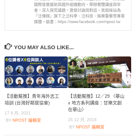
國際發展援助與國外組織動向，舉辦實體講座與年
會，深入探究議題，激發討論與對話。其姐妹站為
「泛傳媒」旗下之泛科學、泛科技、娛樂重擊等專業
媒體。臉書：https://www.facebook.com/npost.tw
YOU MAY ALSO LIKE...
【活動幫推】青年海外志工
【活動幫推】12／29 〈華山
培訓 (台灣好鄰居協會)
x 地方系列講座：甘樂文創
在華山〉
17 9 月, 2021
25 12 月, 2018
BY
NPOST 編輯室
BY
NPOST 編輯室