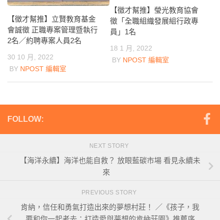
【徵才幫推】瑩光教育協會
【徵才幫推】立賢教育基金
徵「全職組織發展組行政專
會誠徵 正職專案管理暨執行
員」1名
2名／約聘專案人員2名
18 1 月, 2022
30 10 月, 2022
BY
NPOST 編輯室
BY
NPOST 編輯室
FOLLOW:
NEXT STORY
【海洋永續】海洋也能自救？ 放眼藍碳市場 看見永續未
來
PREVIOUS STORY
肯納，信任和勇氣打造出來的夢想村莊！ ／《孩子，我
要和你一起老去：打造愛與夢想的肯納莊園》推薦序