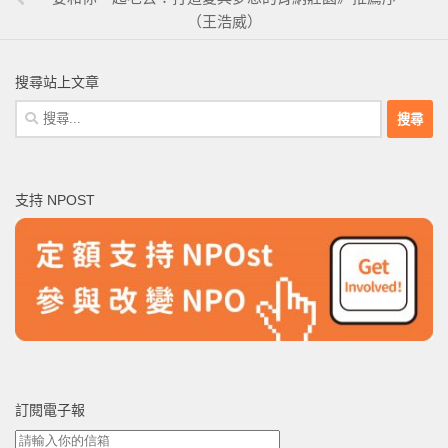
（王浩威）
搜尋站上文章
搜
尋
關
鍵
支持 NPOST
字:
訂閱電子報