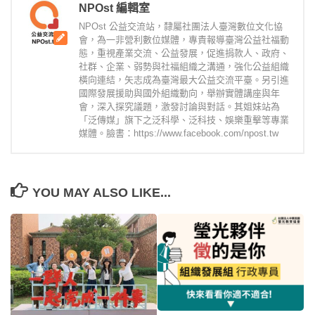
NPOst 編輯室
NPOst 公益交流站，隸屬社團法人臺灣數位文化協
會，為一非營利數位媒體，專責報導臺灣公益社福動
態，重視產業交流、公益發展，促進捐款人、政府、
社群、企業、弱勢與社福組織之溝通，強化公益組織
橫向連結，矢志成為臺灣最大公益交流平臺。另引進
國際發展援助與國外組織動向，舉辦實體講座與年
會，深入探究議題，激發討論與對話。其姐妹站為
「泛傳媒」旗下之泛科學、泛科技、娛樂重擊等專業
媒體。臉書：https://www.facebook.com/npost.tw
YOU MAY ALSO LIKE...