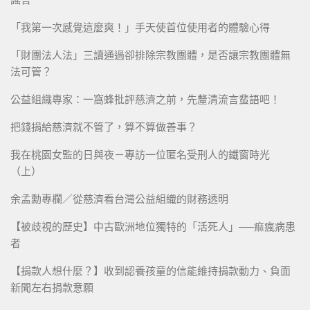
「我第一次感覺這麼爽！」手天使首位使用者的體驗心得
「財團法人法」三讀通過卻排除宗教團體，是否讓宗教團體無
法可管？
公益組織專家：一窩蜂批評慈濟之前，先釐清流言蜚語吧！
把錢捐給慈濟就不管了，算不算做善事？
我在桃園女監的日與夜－專訪一位匿名受刑人的鐵窗時光
（上）
余孟勳專欄／從慈濟看台灣公益組織的財務透明
【被歧視的歷史】中古歐洲地位獨特的「活死人」──痲瘋病患
者
【捐款人想什麼？】收到認養孩童的信能維持捐款動力、負面
新聞左右捐款意願