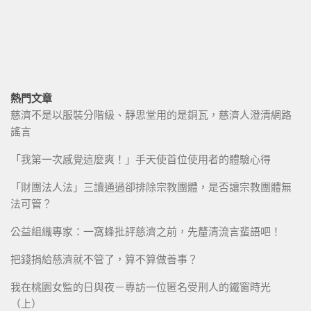
熱門文章
慈濟不是以服裝分階級、靜思堂用的是銅瓦，慈濟人澄清網路
謠言
「我第一次感覺這麼爽！」手天使首位使用者的體驗心得
「財團法人法」三讀通過卻排除宗教團體，是否讓宗教團體無
法可管？
公益組織專家：一窩蜂批評慈濟之前，先釐清流言蜚語吧！
把錢捐給慈濟就不管了，算不算做善事？
我在桃園女監的日與夜－專訪一位匿名受刑人的鐵窗時光
（上）