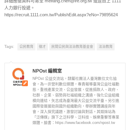
詳細應徵資料可寄至 meifang.chen@lre.org.tw 或逕自上 1111
人力銀行投遞。
https://recruit.1111.com.tw/PublishEdit.aspx?eNo=79895624
Tags:
公民教育
徵才
民間公民與法治教育基金會
法治教育
NPOst 編輯室
NPOst 公益交流站，隸屬社團法人臺灣數位文化協
會，為一非營利數位媒體，專責報導臺灣公益社福動
態，重視產業交流、公益發展，促進捐款人、政府、
社群、企業、弱勢與社福組織之溝通，強化公益組織
橫向連結，矢志成為臺灣最大公益交流平臺。另引進
國際發展援助與國外組織動向，舉辦實體講座與年
會，深入探究議題，激發討論與對話。其姐妹站為
「泛傳媒」旗下之泛科學、泛科技、娛樂重擊等專業
媒體。臉書：https://www.facebook.com/npost.tw