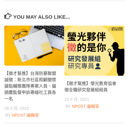
YOU MAY ALSO LIKE...
【徵才幫推】台灣防暴聯盟
誠徵：新北市社區照顧關懷
【徵才幫推】瑩光教育協會
據點輔導團隊專案人員、貓
徵全職研究發展組組員
頭鷹監督申訴專線社工員各
一名
23 6 月, 2021
BY
NPOST 編輯室
28 3 月, 2022
BY
NPOST 編輯室