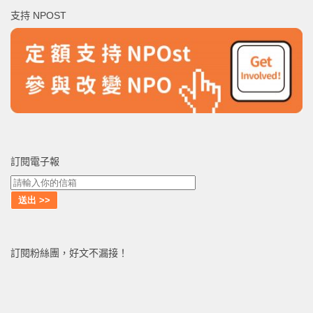
鍵
支持 NPOST
字:
訂閱電子報
訂閱粉絲團，好文不漏接！