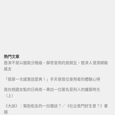
熱門文章
慈濟不是以服裝分階級、靜思堂用的是銅瓦，慈濟人澄清網路
謠言
「我第一次感覺這麼爽！」手天使首位使用者的體驗心得
我在桃園女監的日與夜－專訪一位匿名受刑人的鐵窗時光
（上）
《大誌》：幫助街友的一份雜誌？／《社企是門好生意？》書
摘