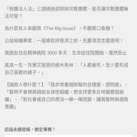
「財團法人法」三讀通過卻排除宗教團體，是否讓宗教團體無
法可管？
為什麼有人寧願買《The Big Issue》，不願買口香糖？
公益組織專家：一窩蜂批評慈濟之前，先釐清流言蜚語吧！
我朋友住在精神病院 3000 多天：生命從住院開始，戞然而止
搖滾一生、充實又狼狽的樹木希林：「人都會死，至少要死成
自己喜歡的樣子。」
【捐款人想什麼？】「我非常重視財報的合理度、透明度」、
「暫時不會想再捐給全球性組織，想支持更多在地服務型組
織」、「對社會或自己的想法一陣一陣改變，讓我暫時無捐款
意願」
認識永續發展，鎖定專欄！