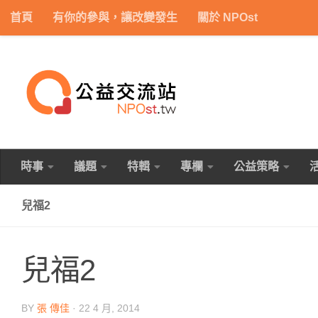
首頁
有你的參與，讓改變發生
關於 NPOst
Skip to content
時事
議題
特輯
專欄
公益策略
兒福2
兒福2
BY
張 傳佳
·
22 4 月, 2014