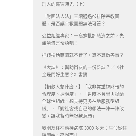
刑人的鐵窗時光（上）
「財團法人法」三讀通過卻排除宗教團
體，是否讓宗教團體無法可管？
公益組織專家：一窩蜂批評慈濟之前，先
釐清流言蜚語吧！
把錢捐給慈濟就不管了，算不算做善事？
《大誌》：幫助街友的一份雜誌？／《社
企是門好生意？》書摘
【捐款人想什麼？】「我非常重視財報的
合理度、透明度」、「暫時不會想再捐給
全球性組織，想支持更多在地服務型組
織」、「對社會或自己的想法一陣一陣改
變，讓我暫時無捐款意願」
我朋友住在精神病院 3000 多天：生命從住
院開始，戞然而止