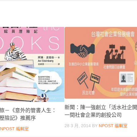
新聞：陳一強創立「活水社企
旅－《意外的管書人生：
一間社會企業的創投公司
歷險記》推薦序
28 3 月, 2014
BY
NPOST 編輯室
Y
NPOST 編輯室