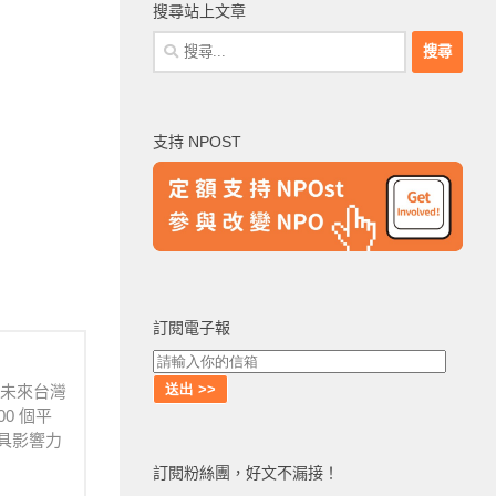
搜尋站上文章
搜
尋
關
鍵
支持 NPOST
字:
訂閱電子報
待未來台灣
0 個平
具影響力
訂閱粉絲團，好文不漏接！