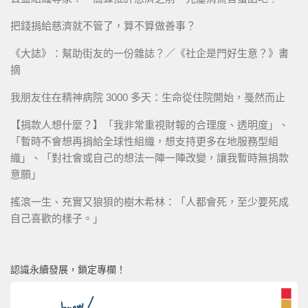
把錢捐給慈濟就不管了，算不算做善事？
《大誌》：幫助街友的一份雜誌？／《社企是門好生意？》書
摘
我朋友住在精神病院 3000 多天：生命從住院開始，戞然而止
【捐款人想什麼？】「我非常重視財報的合理度、透明度」、
「暫時不會想再捐給全球性組織，想支持更多在地服務型組
織」、「對社會或自己的想法一陣一陣改變，讓我暫時無捐款
意願」
搖滾一生、充實又狼狽的樹木希林：「人都會死，至少要死成
自己喜歡的樣子。」
認識永續發展，鎖定專欄！