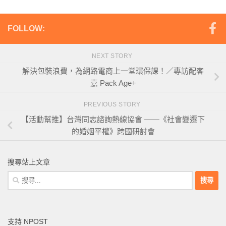
FOLLOW:
NEXT STORY
解決包裝浪費，為網路電商上一堂環保課！／專訪配客
嘉 Pack Age+
PREVIOUS STORY
【活動幫推】台灣同志諮詢熱線協會 ——《社會變遷下
的婚姻平權》跨國研討會
搜尋站上文章
搜
尋
關
鍵
支持 NPOST
字: