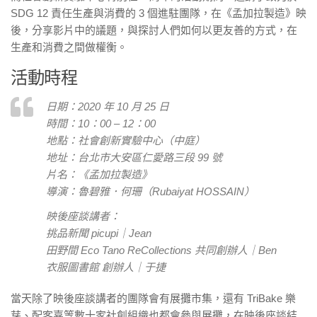
SDG 12 責任生產與消費的 3 個進駐團隊，在《孟加拉製造》映
後，分享影片中的議題，與探討人們如何以更友善的方式，在
生產和消費之間做權衡。
活動時程
日期：2020 年 10 月 25 日
時間：10：00 – 12：00
地點：社會創新實驗中心（中庭）
地址：台北市大安區仁愛路三段 99 號
片名：《孟加拉製造》
導演：魯碧雅．何珊（Rubaiyat HOSSAIN）
映後座談講者：
挑品新聞 picupi｜Jean
田野間 Eco Tano ReCollections 共同創辦人｜Ben
衣服圖書館 創辦人｜于捷
當天除了映後座談講者的團隊會有展攤市集，還有 TriBake 樂
芽、配客嘉等數十家社創組織也都會參與展攤，在映後座談結