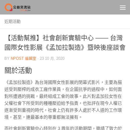
Skip to content
近期活動
【活動幫推】社會創新實驗中心 —— 台灣
國際女性影展《孟加拉製造》暨映後座談會
BY
NPOST 編輯室
·
23 10 月, 2020
關於活動
《孟加拉製造》為台灣國際女性影展的閉幕式影片，主要為描
述受到壓榨的成衣工廠作業員，在企圖抗爭的過程中，如何面
對所遭遇的挑戰，最終組成工會的故事。此片對孟加拉女性在
父權社會下所受到的種種壓迫給予指責，也批評在現今人權已
逐漸受到重視的時代，社會上仍有許多人處於不人道的工作環
境，甚至，連最基本的尊重都無法擁有。
而社會創新實驗中心特別在 3 周年的活動期間，邀請了致力於