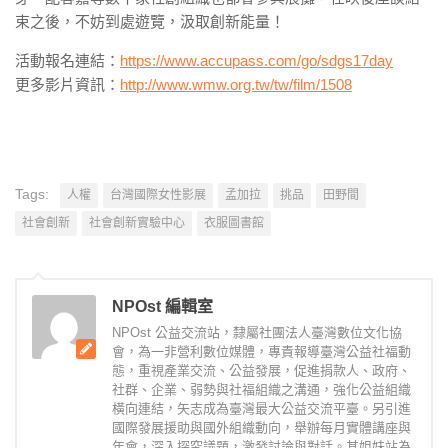
束之後，不妨到處遊覽，汲取創新能量！
活動報名連結：
https://www.accupass.com/go/sdgs17day
更多影片資訊：
http://www.wmw.org.tw/tw/film/1508
Tags:
人權
台灣國際女性影展
孟加拉
挑品
田野間
社會創新
社會創新實驗中心
衣服圖書館
NPOst 編輯室
NPOst 公益交流站，隸屬社團法人臺灣數位文化協
會，為一非營利數位媒體，專責報導臺灣公益社福動
態，重視產業交流、公益發展，促進捐款人、政府、
社群、企業、弱勢與社福組織之溝通，強化公益組織
橫向連結，矢志成為臺灣最大公益交流平臺。另引進
國際發展援助與國外組織動向，舉辦每月實體講座與
年會，深入探究議題，激發討論與對話。其姐妹站為