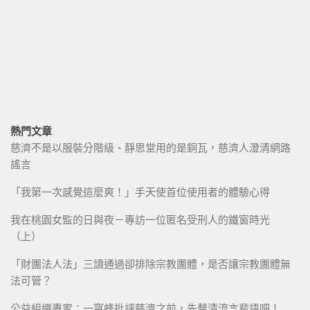
熱門文章
慈濟不是以服裝分階級、靜思堂用的是銅瓦，慈濟人澄清網路
謠言
「我第一次感覺這麼爽！」手天使首位使用者的體驗心得
我在桃園女監的日與夜－專訪一位匿名受刑人的鐵窗時光
（上）
「財團法人法」三讀通過卻排除宗教團體，是否讓宗教團體無
法可管？
公益組織專家：一窩蜂批評慈濟之前，先釐清流言蜚語吧！