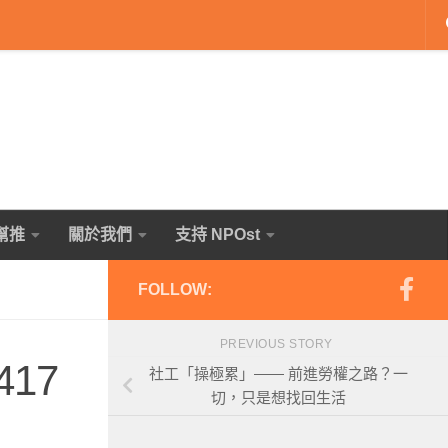
幫推
關於我們
支持 NPOst
FOLLOW:
PREVIOUS STORY
417
社工「操極累」—— 前進勞權之路？一
切，只是想找回生活