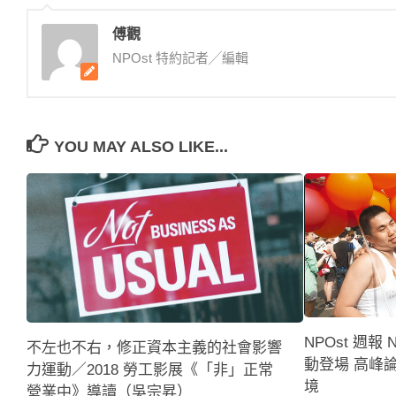
傅觀
NPOst 特約記者╱編輯
YOU MAY ALSO LIKE...
NPOst 週報
不左也不右，修正資本主義的社會影響
動登場 高峰
力運動／2018 勞工影展《「非」正常
境
營業中》導讀（吳宗昇）