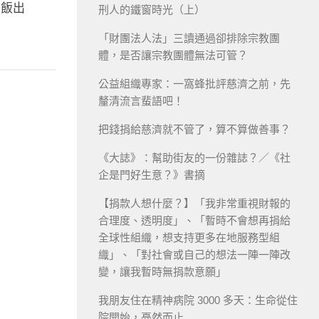
呷飯出
刑人的鐵窗時光（上）
「財團法人法」三讀通過卻排除宗教團
體，是否讓宗教團體無法可管？
公益組織專家：一窩蜂批評慈濟之前，先
釐清流言蜚語吧！
把錢捐給慈濟就不管了，算不算做善事？
《大誌》：幫助街友的一份雜誌？／《社
企是門好生意？》書摘
【捐款人想什麼？】「我非常重視財報的
合理度、透明度」、「暫時不會想再捐給
全球性組織，想支持更多在地服務型組
織」、「對社會或自己的想法一陣一陣改
變，讓我暫時無捐款意願」
我朋友住在精神病院 3000 多天：生命從住
院開始，戞然而止