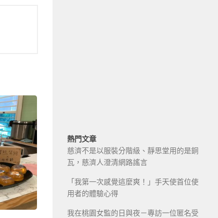
熱門文章
慈濟不是以服裝分階級、靜思堂用的是銅
瓦，慈濟人澄清網路謠言
「我第一次感覺這麼爽！」手天使首位使
用者的體驗心得
我在桃園女監的日與夜－專訪一位匿名受