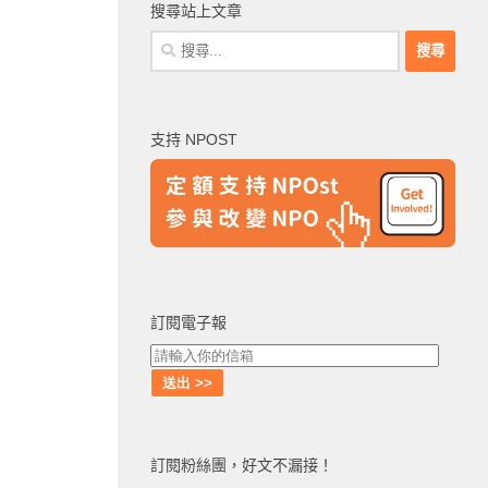
搜尋站上文章
搜
尋
關
鍵
支持 NPOST
字:
訂閱電子報
訂閱粉絲團，好文不漏接！