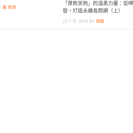
「厚熊笑狗」的溫柔力量：從
Y
羅 佩琪
發，打造永續長照網（上）
22 7 月, 2019
BY
傅觀