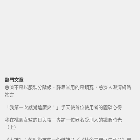
熱門文章
慈濟不是以服裝分階級、靜思堂用的是銅瓦，慈濟人澄清網路
謠言
「我第一次感覺這麼爽！」手天使首位使用者的體驗心得
我在桃園女監的日與夜－專訪一位匿名受刑人的鐵窗時光
（上）
《大誌》：幫助街友的一份雜誌？／《社企是門好生意？》書