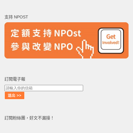
關
鍵
支持 NPOST
字:
訂閱電子報
訂閱粉絲團，好文不漏接！