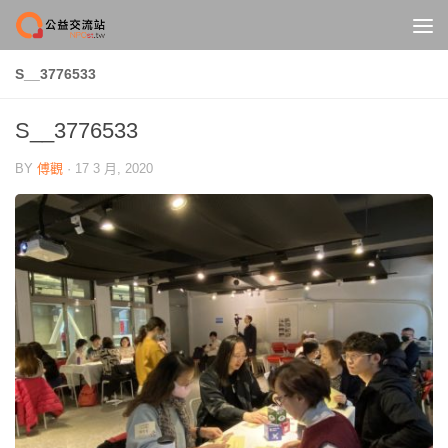
Skip to content
S__3776533
S__3776533
BY
傅觀
·
17 3 月, 2020