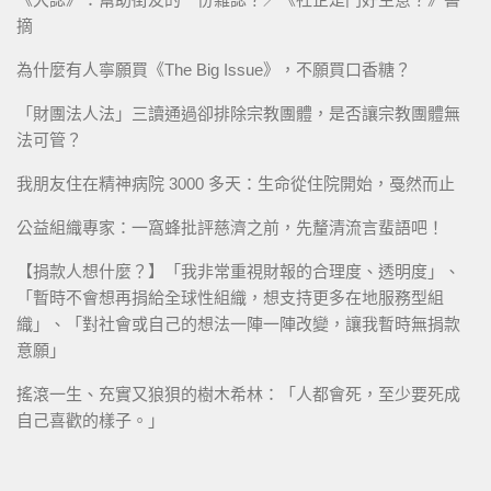
摘
為什麼有人寧願買《The Big Issue》，不願買口香糖？
「財團法人法」三讀通過卻排除宗教團體，是否讓宗教團體無
法可管？
我朋友住在精神病院 3000 多天：生命從住院開始，戞然而止
公益組織專家：一窩蜂批評慈濟之前，先釐清流言蜚語吧！
【捐款人想什麼？】「我非常重視財報的合理度、透明度」、
「暫時不會想再捐給全球性組織，想支持更多在地服務型組
織」、「對社會或自己的想法一陣一陣改變，讓我暫時無捐款
意願」
搖滾一生、充實又狼狽的樹木希林：「人都會死，至少要死成
自己喜歡的樣子。」