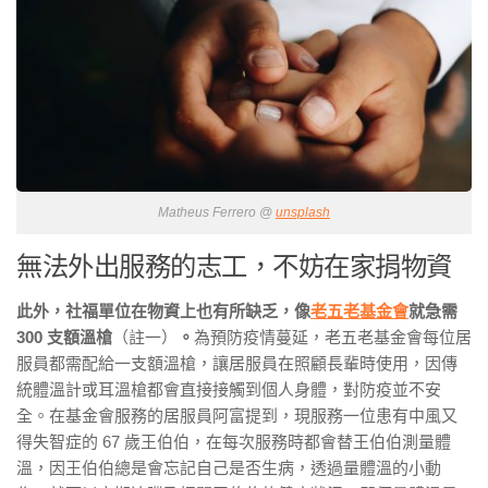
Matheus Ferrero @
unsplash
無法外出服務的志工，不妨在家捐物資
此外，社福單位在物資上也有所缺乏，像
老五老基金會
就急需
300 支額溫槍
（註一）
。
為預防疫情蔓延，老五老基金會每位居
服員都需配給一支額溫槍，讓居服員在照顧長輩時使用，因傳
統體溫計或耳溫槍都會直接接觸到個人身體，對防疫並不安
全。在基金會服務的居服員阿富提到，現服務一位患有中風又
得失智症的 67 歲王伯伯，在每次服務時都會替王伯伯測量體
溫，因王伯伯總是會忘記自己是否生病，透過量體溫的小動