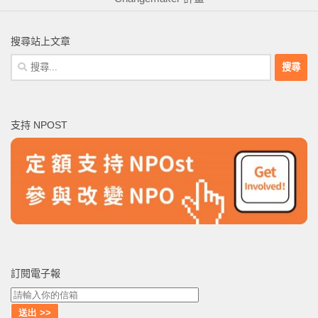
搜尋站上文章
搜
尋
關
鍵
支持 NPOST
字:
訂閱電子報