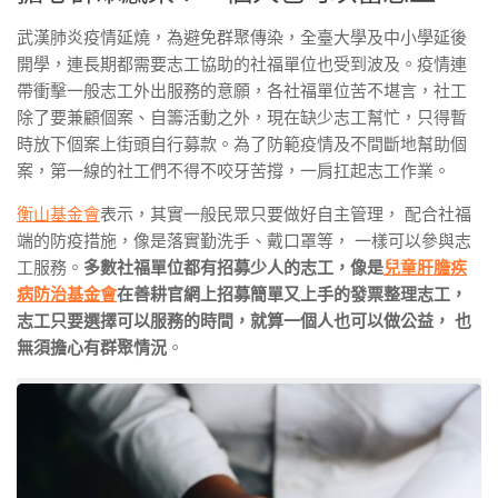
武漢肺炎疫情延燒，為避免群聚傳染，全臺大學及中小學延後
開學，連長期都需要志工協助的社福單位也受到波及。疫情連
帶衝擊一般志工外出服務的意願，各社福單位苦不堪言，社工
除了要兼顧個案、自籌活動之外，現在缺少志工幫忙，只得暫
時放下個案上街頭自行募款。為了防範疫情及不間斷地幫助個
案，第一線的社工們不得不咬牙苦撐，一肩扛起志工作業。
衡山基金會
表示，其實一般民眾只要做好自主管理， 配合社福
端的防疫措施，像是落實勤洗手、戴口罩等， 一樣可以參與志
工服務。
多數社福單位都有招募少人的志工，像是
兒童肝膽疾
病防治基金會
在善耕官網上招募簡單又上手的發票整理志工，
志工只要選擇可以服務的時間，就算一個人也可以做公益， 也
無須擔心有群聚情況
。