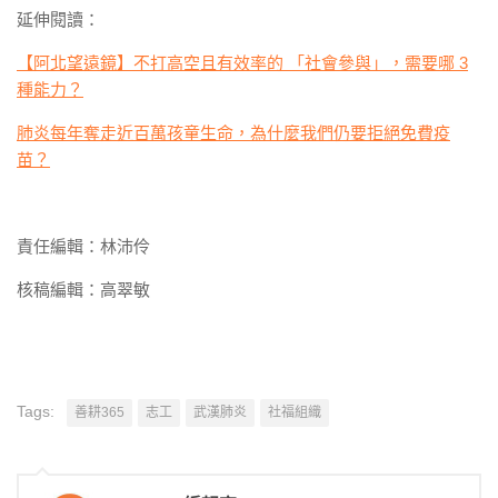
延伸閱讀：
【阿北望遠鏡】不打高空且有效率的 「社會參與」，需要哪 3
種能力？
肺炎每年奪走近百萬孩童生命，為什麼我們仍要拒絕免費疫
苗？
責任編輯：林沛伶
核稿編輯：高翠敏
Tags:
善耕365
志工
武漢肺炎
社福組織