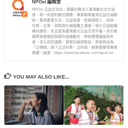
NPOst 編輯室
NPOst 公益交流站，隸屬社團法人臺灣數位文化協
會，為一非營利數位媒體，專責報導臺灣公益社福動
態，重視產業交流、公益發展，促進捐款人、政府、
社群、企業、弱勢與社福組織之溝通，強化公益組織
橫向連結，矢志成為臺灣最大公益交流平臺。另引進
國際發展援助與國外組織動向，舉辦實體講座與年
會，深入探究議題，激發討論與對話。其姐妹站為
「泛傳媒」旗下之泛科學、泛科技、娛樂重擊等專業
媒體。臉書：https://www.facebook.com/npost.tw
YOU MAY ALSO LIKE...