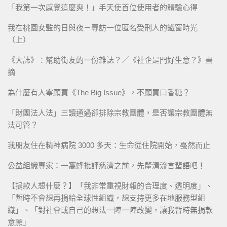
「我第一次感覺這麼爽！」手天使首位使用者的體驗心得
我在桃園女監的日與夜－專訪一位匿名受刑人的鐵窗時光
（上）
《大誌》：幫助街友的一份雜誌？／《社企是門好生意？》書
摘
為什麼有人寧願買《The Big Issue》，不願買口香糖？
「財團法人法」三讀通過卻排除宗教團體，是否讓宗教團體無
法可管？
我朋友住在精神病院 3000 多天：生命從住院開始，戞然而止
公益組織專家：一窩蜂批評慈濟之前，先釐清流言蜚語吧！
【捐款人想什麼？】「我非常重視財報的合理度、透明度」、
「暫時不會想再捐給全球性組織，想支持更多在地服務型組
織」、「對社會或自己的想法一陣一陣改變，讓我暫時無捐款
意願」