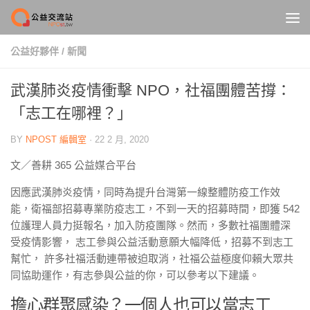
Skip to content
公益好夥伴
/
新聞
武漢肺炎疫情衝擊 NPO，社福團體苦撐：
「志工在哪裡？」
BY
NPOST 編輯室
·
22 2 月, 2020
文／善耕 365 公益媒合平台
因應武漢肺炎疫情，同時為提升台灣第一線整體防疫工作效
能，衛福部招募專業防疫志工，不到一天的招募時間，即獲 542
位護理人員力挺報名，加入防疫團隊。然而，多數社福團體深
受疫情影響， 志工參與公益活動意願大幅降低，招募不到志工
幫忙， 許多社福活動連帶被迫取消，社福公益極度仰賴大眾共
同協助運作，有志參與公益的你，可以參考以下建議。
擔心群聚感染？一個人也可以當志工