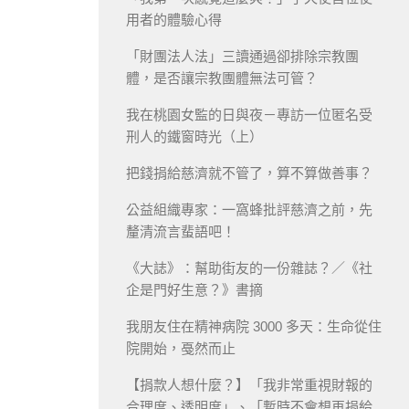
用者的體驗心得
「財團法人法」三讀通過卻排除宗教團
體，是否讓宗教團體無法可管？
我在桃園女監的日與夜－專訪一位匿名受
刑人的鐵窗時光（上）
把錢捐給慈濟就不管了，算不算做善事？
公益組織專家：一窩蜂批評慈濟之前，先
釐清流言蜚語吧！
《大誌》：幫助街友的一份雜誌？／《社
企是門好生意？》書摘
我朋友住在精神病院 3000 多天：生命從住
院開始，戞然而止
【捐款人想什麼？】「我非常重視財報的
合理度、透明度」、「暫時不會想再捐給