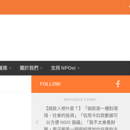
幫推
關於我們
支持 NPOst
FOLLOW:
PREVIOUS STORY
【捐款人想什麼？】「捐款是一種對環
境、社會的投資」「信用卡扣款數據可
以方便 NGO 倡議」「我不太會看財
報，電子報是一個很好增加信任度的方