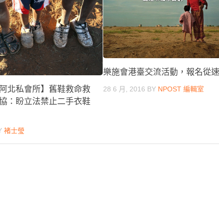
樂施會港臺交流活動，報名從
阿北私會所】舊鞋救命救
28 6 月, 2016
BY
NPOST 編輯室
協：盼立法禁止二手衣鞋
Y
褚士瑩