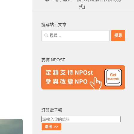
式」
搜尋站上文章
搜
尋
關
鍵
支持 NPOST
字:
訂閱電子報