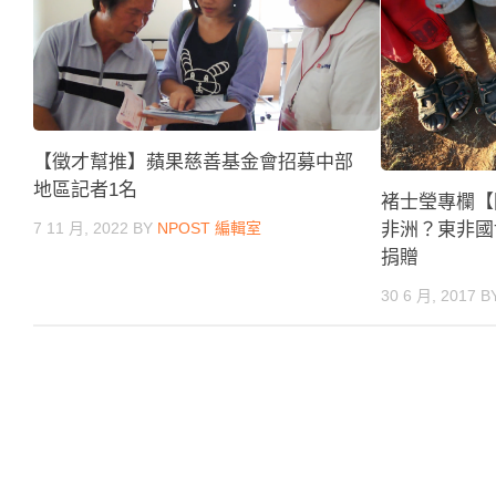
【徵才幫推】蘋果慈善基金會招募中部
地區記者1名
褚士瑩專欄【
非洲？東非國
7 11 月, 2022
BY
NPOST 編輯室
捐贈
30 6 月, 2017
B