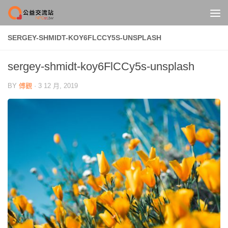
Skip to content
SERGEY-SHMIDT-KOY6FLCCY5S-UNSPLASH
sergey-shmidt-koy6FlCCy5s-unsplash
BY
傅觀
·
3 12 月, 2019