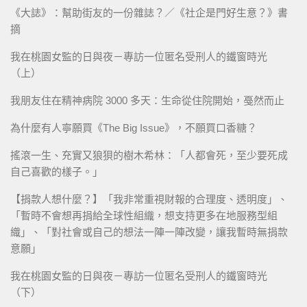
《大誌》：幫助街友的一份雜誌？／《社企是門好生意？》書
摘
我在桃園女監的日與夜－專訪一位匿名受刑人的鐵窗時光
（上）
我朋友住在精神病院 3000 多天：生命從住院開始，戞然而止
為什麼有人寧願買《The Big Issue》，不願買口香糖？
搖滾一生、充實又狼狽的樹木希林：「人都會死，至少要死成
自己喜歡的樣子。」
【捐款人想什麼？】「我非常重視財報的合理度、透明度」、
「暫時不會想再捐給全球性組織，想支持更多在地服務型組
織」、「對社會或自己的想法一陣一陣改變，讓我暫時無捐款
意願」
我在桃園女監的日與夜－專訪一位匿名受刑人的鐵窗時光
（下）