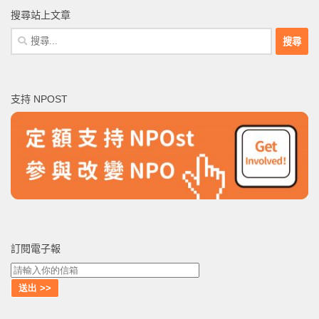
搜尋站上文章
搜
尋
關
鍵
支持 NPOST
字:
訂閱電子報