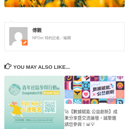
傅觀
NPOst 特約記者╱編輯
YOU MAY ALSO LIKE...
🚀【數據賦能 公益創新】成
果分享暨交流論壇，誠摯邀
請您參與！📊💡