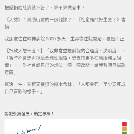
把錢捐給慈濟就不管了，算不算做善事？
《大誌》：幫助街友的一份雜誌？／《社企是門好生意？》書
摘
我朋友住在精神病院 3000 多天：生命從住院開始，戞然而止
【捐款人想什麼？】「我非常重視財報的合理度、透明度」、
「暫時不會想再捐給全球性組織，想支持更多在地服務型組
織」、「對社會或自己的想法一陣一陣改變，讓我暫時無捐款
意願」
搖滾一生、充實又狼狽的樹木希林：「人都會死，至少要死成
自己喜歡的樣子。」
認識永續發展，鎖定專欄！