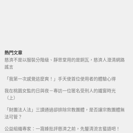
熱門文章
慈濟不是以服裝分階級、靜思堂用的是銅瓦，慈濟人澄清網路
謠言
「我第一次感覺這麼爽！」手天使首位使用者的體驗心得
我在桃園女監的日與夜－專訪一位匿名受刑人的鐵窗時光
（上）
「財團法人法」三讀通過卻排除宗教團體，是否讓宗教團體無
法可管？
公益組織專家：一窩蜂批評慈濟之前，先釐清流言蜚語吧！