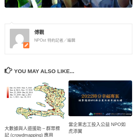
傅觀
NPOst 特約記者╱編輯
YOU MAY ALSO LIKE...
當企業志工投入公益 NPO如
大數據與人道援助 – 群眾標
虎添翼
記 (crowdmapping) 應用