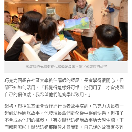
搖滾爺奶出隊至有心咖啡說故事。圖／搖滾爺奶提供
巧克力回想在社區大學擔任講師的經歷，長者學得很開心，但
卻不知如何活用，「我覺得這樣好可惜，他們用了，才會找到
自己的價值感，我希望他們能夠學以致用。」
起初，與揚生基金會合作進行長者故事培訓，巧克力與長者一
起到幼稚園說故事，他發現長輩們雖然從中得到快樂，但孩子
不會成為他們的挑戰，「有次爺爺奶奶講故事給大學生聽，下
面都睡著啦！爺爺奶奶那時候才意識到，自己說的故事有多難