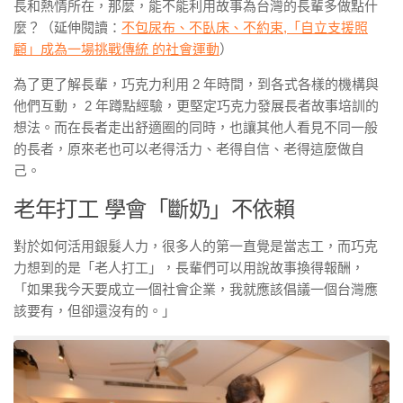
長和熱情所在，那麼，能不能利用故事為台灣的長輩多做點什
麼？（延伸閱讀：
不包尿布、不臥床、不約束,「自立支援照
顧」成為一場挑戰傳統 的社會運動
）
為了更了解長輩，巧克力利用 2 年時間，到各式各樣的機構與
他們互動， 2 年蹲點經驗，更堅定巧克力發展長者故事培訓的
想法。而在長者走出舒適圈的同時，也讓其他人看見不同一般
的長者，原來老也可以老得活力、老得自信、老得這麼做自
己。
老年打工 學會「斷奶」不依賴
對於如何活用銀髮人力，很多人的第一直覺是當志工，而巧克
力想到的是「老人打工」，長輩們可以用說故事換得報酬，
「如果我今天要成立一個社會企業，我就應該倡議一個台灣應
該要有，但卻還沒有的。」