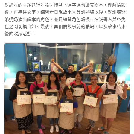
對繪本的主題進行討論。接著，逐字逐句讀完繪本，理解情節
後，再遮住文字，練習看圖說故事。等到熟練以後，就訓練爺
爺奶奶演出繪本的角色，並且練習角色轉換，在說書人與各角
色之間切換自如。最後，再預備故事前的暖場，以及故事結束
後的收尾活動。