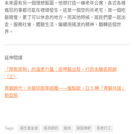
未來還有另一個理想藍圖，他想打造一棟老年公寓，各式各樣
瘋狂的事都可能在裡頭發生。這是一個空的共老宅，是一個吃
飯睡覺，累了可以休息的地方。而其他時候，居民們要一起出
走，服務社會，體驗生活，繼續用搖滾的精神，翻轉這個世
界。
延伸閱讀
「厚熊笑狗」的溫柔力量：從呷飯出發，打造永續長照網
（上）
青銀跨代，共餐同居零距離——盤點歐、日 5 種「青銀共居」
新型態
Tags:
揚生基金會
搖滾爺奶
繪本
銀髮樂齡
長者打工