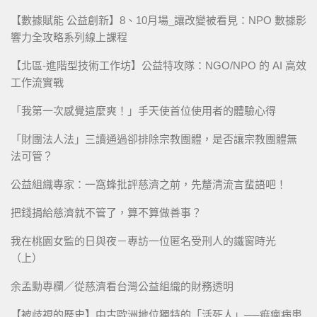
【數據賦能 公益創新】8、10月場_讓改變被看見：NPO 數據影
響力全攻略系列線上課程
【北區-進階型技術工作坊】公益特攻隊：NGO/NPO 的 AI 高效
工作流實戰
「我第一次感覺這麼爽！」手天使首位使用者的體驗心得
「財團法人法」三讀通過卻排除宗教團體，是否讓宗教團體無
法可管？
公益組織專家：一窩蜂批評慈濟之前，先釐清流言蜚語吧！
把錢捐給慈濟就不管了，算不算做善事？
我在桃園女監的日與夜－專訪一位匿名受刑人的鐵窗時光
（上）
余孟勳專欄／從慈濟看台灣公益組織的財務透明
【被歧視的歷史】中古歐洲地位獨特的「活死人」──痲瘋病患