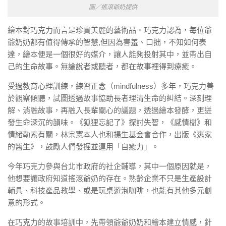
圖／搖滾爺奶提供
繪本對巧克力而言是珍貴美麗的藝術品。巧克力認為，每位爺
爺奶奶都有值得傳承的智慧,但因為害羞、口拙，不知如何表
達，繪本便是一個很好的媒介，讓人能夠投射其中，並帶出自
己的生命故事。無論說者或聽者，都在故事裡得到療癒。
受過教育心理訓練，練習正念（mindfulness）多年，巧克力善
於觀察傾聽，試圖透過故事協助長者理清生命的糾結。深刻理
解、消融故事，再融入長輩關心的議題，透過繪本發酵，更迸
發生命深沉的韻味。《狐狸忘記了》探討失智，《感情樹》和
情緒勒索有關，林宗憲本人也和揚生基金會合作，出版《逃家
的醫生》，鼓勵人們發掘並運用「自癒力」。
今年巧克力參與台北市政府的社企輔導，其中一個原因就是，
他想要讓政府知道搖滾爺奶的存在。熟齡企業不只是生產設計
輔具、科技產品教學、或是玩桌遊泡咖啡，也能有其他多元創
意的形式。
在巧克力的故事培訓中，先帶領爺爺奶奶和繪本建立情感，針