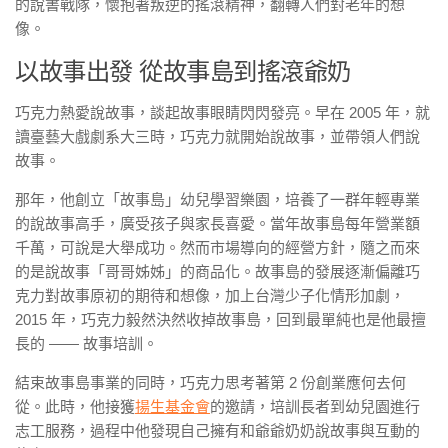
的說書戰隊，懷抱著叛逆的搖滾精神，翻轉人們對老年的想
像。
以故事出發 從故事島到搖滾爺奶
巧克力熱愛說故事，談起故事眼睛閃閃發亮。早在 2005 年，就
讀臺藝大戲劇系大三時，巧克力就開始說故事，並帶領人們說
故事。
那年，他創立「故事島」幼兒學習樂園，培養了一群年輕專業
的說故事高手，廣受孩子與家長喜愛。當年故事島每年營業額
千萬，可說是大舉成功。然而市場導向的經營方針，隨之而來
的是說故事「哥哥姊姊」的商品化。故事島的發展逐漸偏離巧
克力對故事原初的期待和想像，加上台灣少子化情形加劇，
2015 年，巧克力毅然決然收掉故事島，回到最單純也是他最擅
長的 —— 故事培訓。
結束故事島事業的同時，巧克力思考著第 2 份創業應何去何
從。此時，他接獲
揚生基金會
的邀請，培訓長者到幼兒園進行
志工服務，過程中他發現自己擁有和爺爺奶奶說故事與互動的