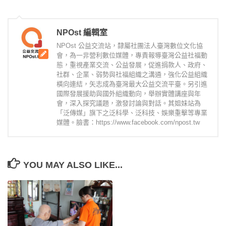
NPOst 編輯室
NPOst 公益交流站，隸屬社團法人臺灣數位文化協
會，為一非營利數位媒體，專責報導臺灣公益社福動
態，重視產業交流、公益發展，促進捐款人、政府、
社群、企業、弱勢與社福組織之溝通，強化公益組織
橫向連結，矢志成為臺灣最大公益交流平臺。另引進
國際發展援助與國外組織動向，舉辦實體講座與年
會，深入探究議題，激發討論與對話。其姐妹站為
「泛傳媒」旗下之泛科學、泛科技、娛樂重擊等專業
媒體。臉書：https://www.facebook.com/npost.tw
YOU MAY ALSO LIKE...