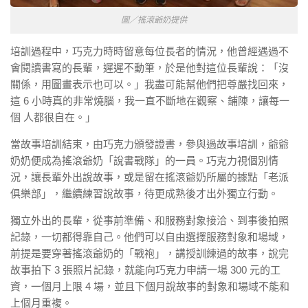
圖／搖滾爺奶提供
培訓過程中，巧克力時時留意每位長者的情況，他曾經遇過不
會閱讀書寫的長輩，遲遲不動筆，於是他對這位長輩說：「沒
關係，用圖畫表示也可以。」我盡可能幫他們把尊嚴找回來，
這 6 小時真的非常燒腦，我一直不斷地在觀察、鋪陳，讓每一
個 人都很自在。」
當故事培訓結束，由巧克力頒發證書，參與過故事培訓，爺爺
奶奶便成為搖滾爺奶「說書戰隊」的一員。巧克力視個別情
況，讓長輩外出說故事，或是留在搖滾爺奶所屬的據點「老派
俱樂部」，繼續練習說故事，待更成熟後才出外獨立行動。
獨立外出的長輩，從事前準備、和服務對象接洽、到事後拍照
記錄，一切都得靠自己。他們可以自由選擇服務對象和場域，
前提是要穿著搖滾爺奶的「戰袍」，講授訓練過的故事，說完
故事拍下 3 張照片記錄，就能向巧克力申請一場 300 元的工
資，一個月上限 4 場，並且下個月說故事的對象和場域不能和
上個月重複。