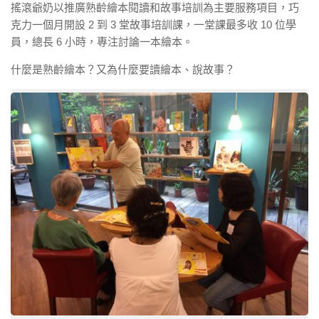
搖滾爺奶以推廣熟齡繪本閱讀和故事培訓為主要服務項目，巧
克力一個月開設 2 到 3 堂故事培訓課，一堂課最多收 10 位學
員，總長 6 小時，專注討論一本繪本。
什麼是熟齡繪本？又為什麼要讀繪本、說故事？