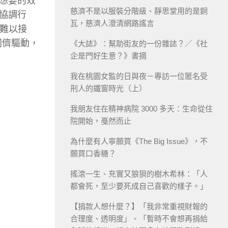
想要的效
慈濟不是以服裝分階級、靜思堂用的是銅
協調行
瓦，慈濟人澄清網路謠言
、難以接
同儕驅動，
《大誌》：幫助街友的一份雜誌？／《社
企是門好生意？》書摘
我在桃園女監的日與夜－專訪一位匿名受
刑人的鐵窗時光（上）
我朋友住在精神病院 3000 多天：生命從住
院開始，戞然而止
為什麼有人寧願買《The Big Issue》，不
願買口香糖？
搖滾一生、充實又狼狽的樹木希林：「人
都會死，至少要死成自己喜歡的樣子。」
【捐款人想什麼？】「我非常重視財報的
合理度、透明度」、「暫時不會想再捐給