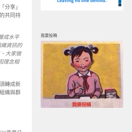
「分享」
的共同持
我要投稿
層成水平
組織資訊的
來、大家做
因理念相
須轉成新
組織與群