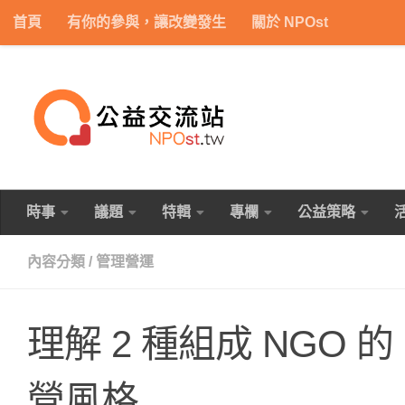
首頁
有你的參與，讓改變發生
關於 NPOst
Skip to content
時事
議題
特輯
專欄
公益策略
內容分類
/
管理營運
理解 2 種組成 NGO
營風格