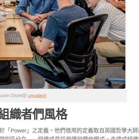
tin Distel@
unsplash
組織者們風格
於「Power」之定義。他們借用的定義取自英國哲學大