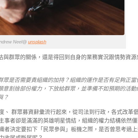
drew Neel@
unsplash
評估與群眾的關係，還是得回到自身的業務實況跟情勢資源
群眾是否需要貴組織的加持？組織的運作是否有足夠正當
願意割捨部份權力，下放給群眾，並準備不如預期的活動
與？
度、 群眾募資辭彙流行起來，從司法到行政，各式改革
主事者卻是滿滿的英雄明星情結，組織的權力結構依然僵
織者決定要扣下「民眾參與」板機之際，是否曾思考過上