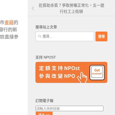
近貧助赤貧？爭取勞權正常化，五一遊
行社工上街頭
上市
書籍
的
搜尋站上文章
年發行的新
搜
不妨直接參
尋
關
鍵
支持 NPOST
字:
訂閱電子報