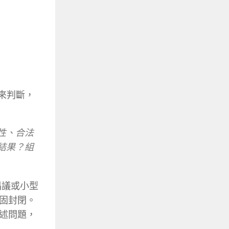
來判斷，
性、合法
結果？組
倡議或小型
固封閉。
述問題，