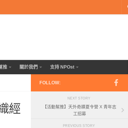
幫推
關於我們
支持 NPOst
FOLLOW:
NEXT STORY
組織經
【活動幫推】天外奇蹟夏令營 X 青年志
工招募
PREVIOUS STORY