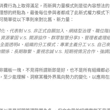
消費行為上取得滿足，而新興力量模式則是從內容想法的
理想的終點為，最後每位參與者都成了此新式權力模式下
可簡單從以下準則來對比舊、新力量：
、代表制 V.S. 非正式自願加入、網絡型治理、職位階
源鞏固 V.S. 開源協作、群眾智慧分享3、管理者處理
訊全面透明4、組織的分工模式：專業主義分工 V.S. 自己
係：長期聯繫、重視忠誠 V.S. 短期視情況合作、強調
非鐵板一塊，不見得所謂新即是好，也不是所有組織都必
，至少能理解、洞察某種外界風向勢力的變化，以應用在