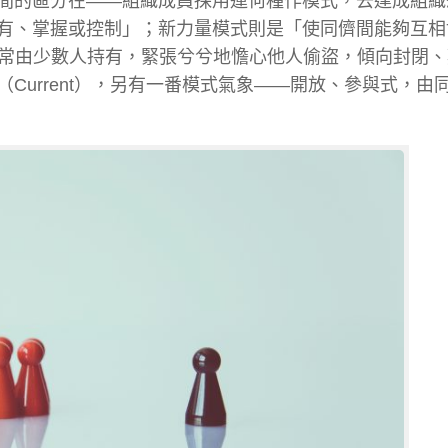
間的區分在——組織成員採用運何種作模式，去達成組織
有、掌握或控制」；新力量模式則是「使同儕間能夠互相
，通常由少數人持有，緊張兮兮地憺心他人偷盜，傾向封閉
Current），另有一番模式氣象——開放、參與式，由