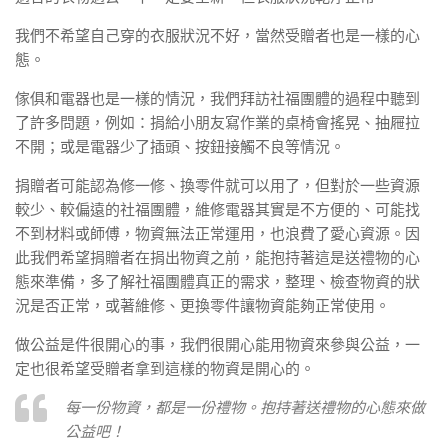
我們不希望自己穿的衣服狀況不好，當然受贈者也是一樣的心
態。
傢俱和電器也是一樣的情況，我們拜訪社福團體的過程中聽到
了許多問題，例如：捐給小朋友寫作業的桌椅會搖晃、抽屜拉
不開；或是電器少了插頭、按鈕接觸不良等情況。
捐贈者可能認為修一修、換零件就可以用了，但對於一些資源
較少、較偏遠的社福團體，維修電器其實是不方便的、可能找
不到材料或師傅，物資無法正常運用，也浪費了愛心資源。因
此我們希望捐贈者在捐出物資之前，能抱持著這是送禮物的心
態來準備，多了解社福團體真正的需求，整理、檢查物資的狀
況是否正常，或著維修、更換零件讓物資能夠正常使用。
做公益是件很開心的事，我們很開心能用物資來參與公益，一
定也很希望受贈者拿到這樣的物資是開心的。
每一份物資，都是一份禮物。抱持著送禮物的心態來做
公益吧！