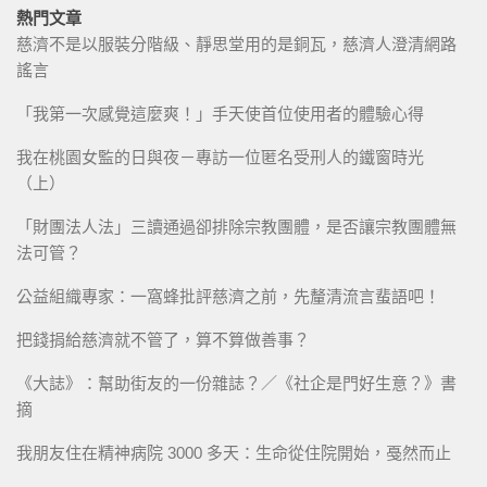
熱門文章
慈濟不是以服裝分階級、靜思堂用的是銅瓦，慈濟人澄清網路
謠言
「我第一次感覺這麼爽！」手天使首位使用者的體驗心得
我在桃園女監的日與夜－專訪一位匿名受刑人的鐵窗時光
（上）
「財團法人法」三讀通過卻排除宗教團體，是否讓宗教團體無
法可管？
公益組織專家：一窩蜂批評慈濟之前，先釐清流言蜚語吧！
把錢捐給慈濟就不管了，算不算做善事？
《大誌》：幫助街友的一份雜誌？／《社企是門好生意？》書
摘
我朋友住在精神病院 3000 多天：生命從住院開始，戞然而止