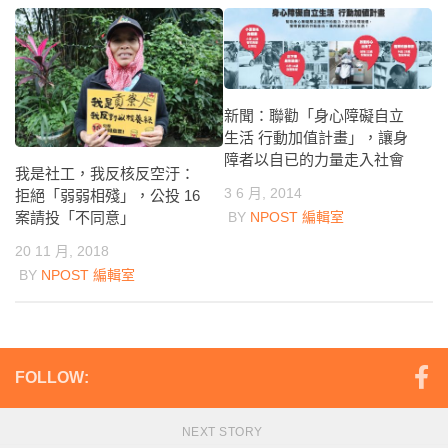
新聞：聯勸「身心障礙自立
生活 行動加值計畫」，讓身
障者以自已的力量走入社會
我是社工，我反核反空汙：
3 6 月, 2014
拒絕「弱弱相殘」，公投 16
案請投「不同意」
BY
NPOST 編輯室
20 11 月, 2018
BY
NPOST 編輯室
FOLLOW:
NEXT STORY