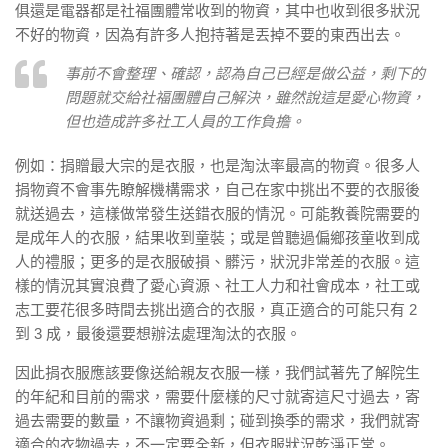
俱還是電器都是社福團體常收到的物資，其中也收到很多狀況
不好的物資，因為有許多人抱持著是丟掉不要的東西出去。
事前不會整理、確認，認為自己已經是做公益，剩下的
問題就交給社福團體自己解決，雖然說這是愛心物資，
但也造成許多社工人員的工作負擔。
例如：捐贈最大宗的是衣服，也是淘汰率最高的物資。很多人
捐物資不會事先瞭解機構需求，自己在家中挑出不要的衣服後
就送過去，這樣做常發生送錯衣服的情況。可能教養院需要的
是成年人的衣服，結果收到童裝；或是曾聽過偏鄉孩童收到成
人的禮服；更多的是衣服破損、髒污，狀況非常差的衣服。這
樣的情況其實浪費了愛心資源、社工人力和社會成本，社工或
志工要花很多時間去挑出適合的衣服，真正適合的可能只有 2
到 3 成，最後還要想辦法處理淘汰的衣服。
因此捐衣服應該要像送給親友衣服一樣，我們試著先了解院生
的年紀和目前的需求，需要什麼樣的尺寸就寄這尺寸過去，寄
過去需要的數量，不讓物資過剩；碰到換季的需求，我們就寄
適合的衣物過去，不一定要全新，但衣服狀況乾淨正常。