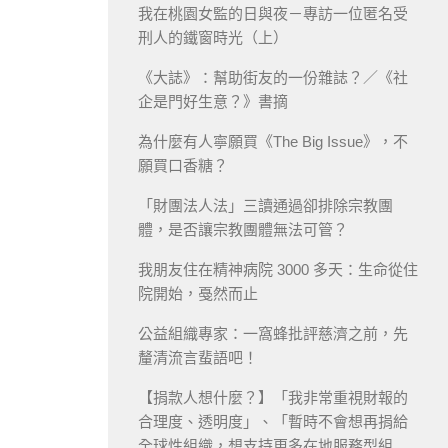
我在桃園女監的日與夜－專訪一位匿名受
刑人的鐵窗時光（上）
《大誌》：幫助街友的一份雜誌？／《社
企是門好生意？》書摘
為什麼有人寧願買《The Big Issue》，不
願買口香糖？
「財團法人法」三讀通過卻排除宗教團
體，是否讓宗教團體無法可管？
我朋友住在精神病院 3000 多天：生命從住
院開始，戞然而止
公益組織專家：一窩蜂批評慈濟之前，先
釐清流言蜚語吧！
【捐款人想什麼？】「我非常重視財報的
合理度、透明度」、「暫時不會想再捐給
全球性組織，想支持更多在地服務型組