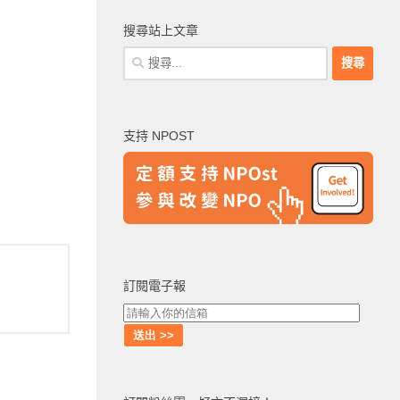
搜尋站上文章
搜
尋
關
鍵
支持 NPOST
字:
訂閱電子報