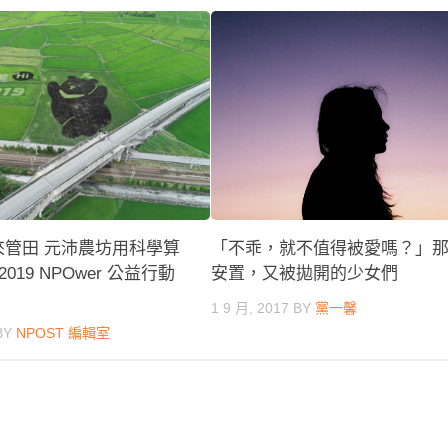
機來管田 元沛農坊用科學算
「不乖，就不值得被愛嗎？」
19 NPOwer 公益行動
安置，又被拋開的少女們
1 9 月, 2017
BY
黨一馨
BY
NPOST 編輯室