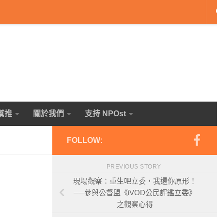
幫推
關於我們
支持 NPOst
FOLLOW:
PREVIOUS STORY
現場觀察：重生吧立委，我還你原形！
──參與公督盟《iVOD公民評鑑立委》
之觀察心得