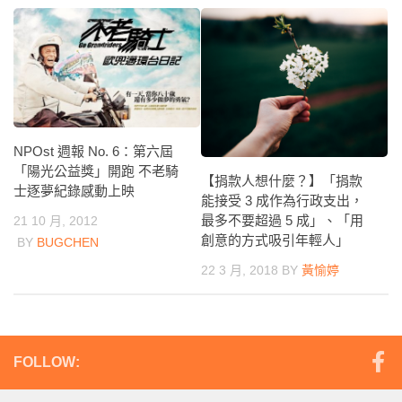
NPOst 週報 No. 6：第六屆
「陽光公益獎」開跑 不老騎
【捐款人想什麼？】「捐款
士逐夢紀錄感動上映
能接受 3 成作為行政支出，
最多不要超過 5 成」、「用
21 10 月, 2012
創意的方式吸引年輕人」
BY
BUGCHEN
22 3 月, 2018
BY
黃愉婷
FOLLOW: