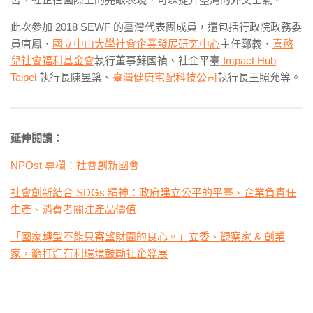
此次參加 2018 SEWF 的臺灣代表團成員，還包括行政院政務委
員唐鳳、
國立中山大學社會企業發展研究中心
主任鄭義、
喜憨
兒社會福利基金會
執行董事蘇國禎、社企平臺
Impact Hub
Taipei
執行長陳昱築、
臺灣健康宅配科技公司
執行長王照允等。
延伸閱讀：
NPOst 專欄：社會創新國會
社會創新結合 SDGs 精神：政府建立公平的平臺、企業負責任
生產、消費者關注產品價值
「國家轉型不能只寄望財團的良心。」立委、觀察家 & 創業
家，籲打造有利環境鼓勵社企發展