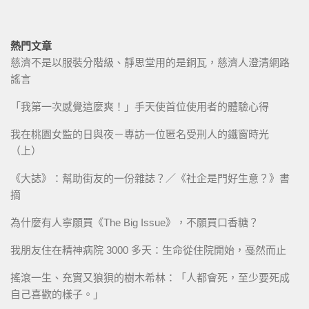
熱門文章
慈濟不是以服裝分階級、靜思堂用的是銅瓦，慈濟人澄清網路
謠言
「我第一次感覺這麼爽！」手天使首位使用者的體驗心得
我在桃園女監的日與夜－專訪一位匿名受刑人的鐵窗時光
（上）
《大誌》：幫助街友的一份雜誌？／《社企是門好生意？》書
摘
為什麼有人寧願買《The Big Issue》，不願買口香糖？
我朋友住在精神病院 3000 多天：生命從住院開始，戞然而止
搖滾一生、充實又狼狽的樹木希林：「人都會死，至少要死成
自己喜歡的樣子。」