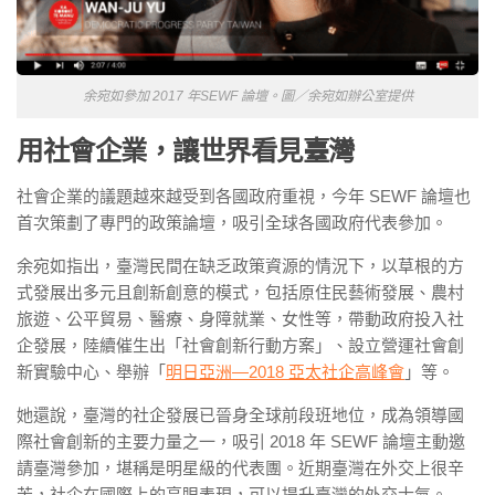
余宛如參加 2017 年SEWF 論壇。圖／余宛如辦公室提供
用社會企業，讓世界看見臺灣
社會企業的議題越來越受到各國政府重視，今年 SEWF 論壇也
首次策劃了專門的政策論壇，吸引全球各國政府代表參加。
余宛如指出，臺灣民間在缺乏政策資源的情況下，以草根的方
式發展出多元且創新創意的模式，包括原住民藝術發展、農村
旅遊、公平貿易、醫療、身障就業、女性等，帶動政府投入社
企發展，陸續催生出「社會創新行動方案」、設立營運社會創
新實驗中心、舉辦「
明日亞洲—2018 亞太社企高峰會
」等。
她還說，臺灣的社企發展已晉身全球前段班地位，成為領導國
際社會創新的主要力量之一，吸引 2018 年 SEWF 論壇主動邀
請臺灣參加，堪稱是明星級的代表團。近期臺灣在外交上很辛
苦，社企在國際上的亮眼表現，可以提升臺灣的外交士氣。