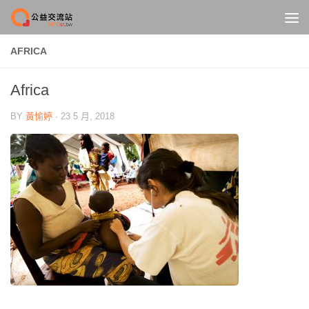
Skip to content
AFRICA
Africa
BY
黃愉婷
·
23 5 月, 2018