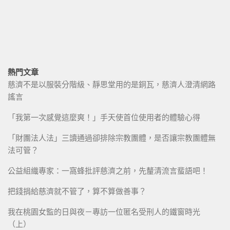
熱門文章
慈濟不是以服裝分階級、靜思堂用的是銅瓦，慈濟人澄清網路
謠言
「我第一次感覺這麼爽！」手天使首位使用者的體驗心得
「財團法人法」三讀通過卻排除宗教團體，是否讓宗教團體無
法可管？
公益組織專家：一窩蜂批評慈濟之前，先釐清流言蜚語吧！
把錢捐給慈濟就不管了，算不算做善事？
我在桃園女監的日與夜－專訪一位匿名受刑人的鐵窗時光
（上）