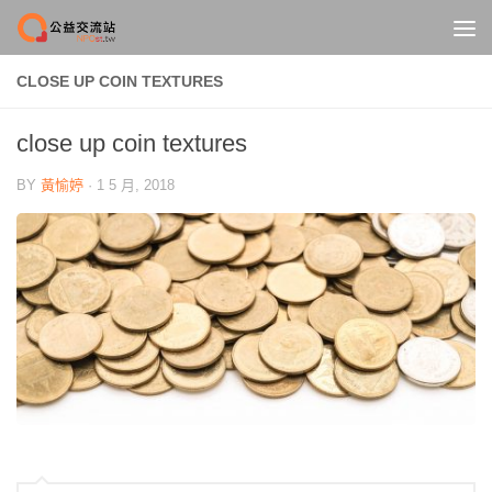
Skip to content
CLOSE UP COIN TEXTURES
close up coin textures
BY
黃愉婷
·
1 5 月, 2018