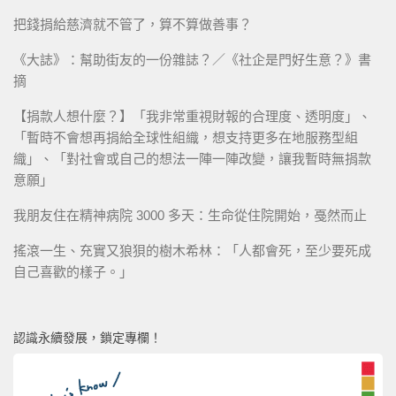
把錢捐給慈濟就不管了，算不算做善事？
《大誌》：幫助街友的一份雜誌？／《社企是門好生意？》書
摘
【捐款人想什麼？】「我非常重視財報的合理度、透明度」、
「暫時不會想再捐給全球性組織，想支持更多在地服務型組
織」、「對社會或自己的想法一陣一陣改變，讓我暫時無捐款
意願」
我朋友住在精神病院 3000 多天：生命從住院開始，戞然而止
搖滾一生、充實又狼狽的樹木希林：「人都會死，至少要死成
自己喜歡的樣子。」
認識永續發展，鎖定專欄！