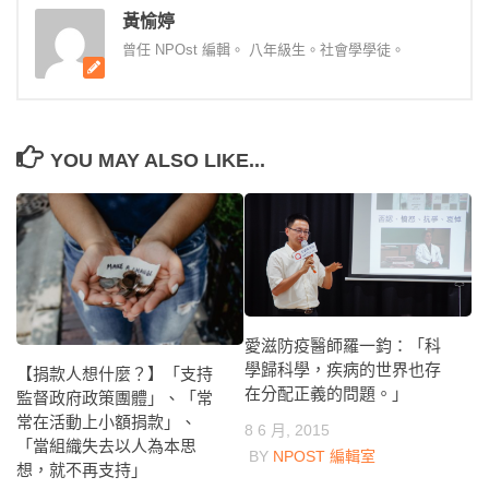
黃愉婷
曾任 NPOst 編輯。 八年級生。社會學學徒。
YOU MAY ALSO LIKE...
愛滋防疫醫師羅一鈞：「科
學歸科學，疾病的世界也存
【捐款人想什麼？】「支持
在分配正義的問題。」
監督政府政策團體」、「常
常在活動上小額捐款」、
8 6 月, 2015
「當組織失去以人為本思
BY
NPOST 編輯室
想，就不再支持」