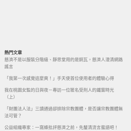
熱門文章
慈濟不是以服裝分階級、靜思堂用的是銅瓦，慈濟人澄清網路
謠言
「我第一次感覺這麼爽！」手天使首位使用者的體驗心得
我在桃園女監的日與夜－專訪一位匿名受刑人的鐵窗時光
（上）
「財團法人法」三讀通過卻排除宗教團體，是否讓宗教團體無
法可管？
公益組織專家：一窩蜂批評慈濟之前，先釐清流言蜚語吧！