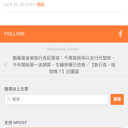
30 6 月, 2019
BY
傅觀
FOLLOW:
PREVIOUS STORY
勵馨基金會執行長紀惠容：千萬盈餘用以支付代墊款、
今年開始第一波調薪、生輔勞權已改善／【執行長，給
問嗎？】回覆篇
搜尋站上文章
搜
尋
關
鍵
支持 NPOST
字: