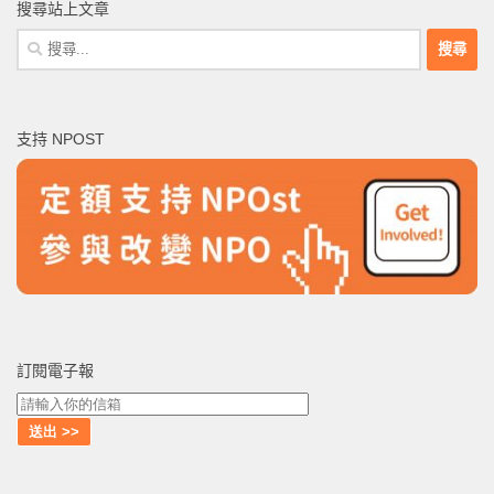
搜尋站上文章
搜
尋
關
鍵
支持 NPOST
字:
訂閱電子報