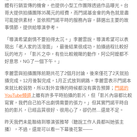
體有行銷宣傳的機會，也提供小型工作團隊透過作品曝光。台
哥大提供拍攝團隊35萬元的經費，而門諾基金會的角色就是盡
可能提供素材，並依照門諾平時的服務內容，篩選出主要的故
事情節，提供給導演參考。
「導演希望劇情不要拍得太沉。」李麗雲說，導演希望可以表
現出「老人家的活潑面」，最後結果很成功，拍攝過程比較好
玩的地方，「影片之中，有些比較親暱的動作，阿公阿嬤都不
好意思，NG了一個下午。」
李麗雲與拍攝團隊前期共花了2個月討論，後來僅花了2天就拍
攝完成。12月後製完成，1月正式放到網路。李麗雲表示門諾本
來就比較弱勢，所以對外宣傳的時候都沒有廣告預算；
門諾的
YouTube頻道
上雖有許多平時拍攝的影片，但「影片內容都比較
寫實，我們自己拍不出劇情需要的張力。」但其實門諾平時自
拍的影片，已經品質很好、很用心了，卻仍然…還是不足。
昨天我們未能聯絡到導演張雅琴（聽說工作人員都叫她張主
播），不過，還是可以看一下幕後花絮───