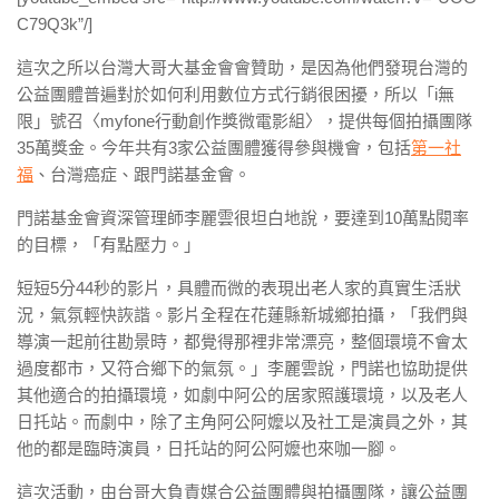
C79Q3k”/]
這次之所以台灣大哥大基金會會贊助，是因為他們發現台灣的
公益團體普遍對於如何利用數位方式行銷很困擾，所以「i無
限」號召〈myfone行動創作獎微電影組〉，提供每個拍攝團隊
35萬獎金。今年共有3家公益團體獲得參與機會，包括
第一社
福
、台灣癌症、跟門諾基金會。
門諾基金會資深管理師李麗雲很坦白地說，要達到10萬點閱率
的目標，「有點壓力。」
短短5分44秒的影片，具體而微的表現出老人家的真實生活狀
況，氣氛輕快詼諧。影片全程在花蓮縣新城鄉拍攝，「我們與
導演一起前往勘景時，都覺得那裡非常漂亮，整個環境不會太
過度都市，又符合鄉下的氣氛。」李麗雲說，門諾也協助提供
其他適合的拍攝環境，如劇中阿公的居家照護環境，以及老人
日托站。而劇中，除了主角阿公阿嬤以及社工是演員之外，其
他的都是臨時演員，日托站的阿公阿嬤也來咖一腳。
這次活動，由台哥大負責媒合公益團體與拍攝團隊，讓公益團