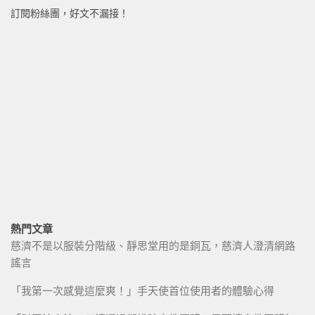
訂閱粉絲團，好文不漏接！
熱門文章
慈濟不是以服裝分階級、靜思堂用的是銅瓦，慈濟人澄清網路
謠言
「我第一次感覺這麼爽！」手天使首位使用者的體驗心得