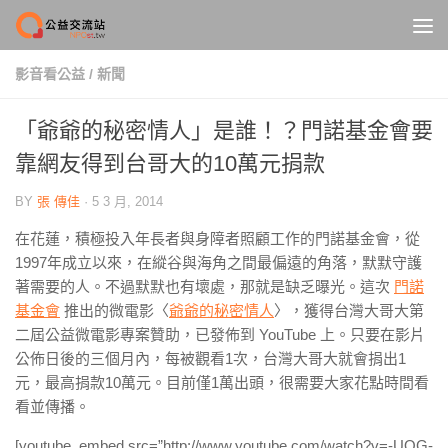
Skip to content
影音看公益
/
新聞
「爺爺的秘密情人」是誰！？門諾基金會要
靠網友得到台哥大的10萬元捐款
BY
張 傳佳
·
5 3 月, 2014
在花蓮，積極投入年長者與身障者照顧工作的門諾基金會，從
1997年成立以來，在縱谷與海角之間最偏遠的角落，默默守護
著需要的人。不過默默也有壞處，那就是缺乏曝光。這次
門諾
基金會
推出的微電影〈
爺爺的秘密情人
〉，獲得台灣大哥大第
二屆公益微電影專案贊助，已發佈到 YouTube 上。只要在影片
公佈日後的三個月內，每被觀看1次，台灣大哥大就會捐出1
元，最高捐款10萬元。目前僅1萬出頭，很需要大家花點時間看
看並傳播。
[youtube_embed src=”http://www.youtube.com/watch?v=-UOG-