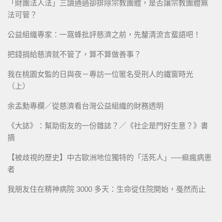
「財團法人法」三讀通過卻排除宗教團體，是否讓宗教團體無
法可管？
公益組織專家：一窩蜂批評慈濟之前，先釐清流言蜚語吧！
把錢捐給慈濟就不管了，算不算做善事？
我在桃園女監的日與夜－專訪一位匿名受刑人的鐵窗時光
（上）
余孟勳專欄／從慈濟看台灣公益組織的財務透明
《大誌》：幫助街友的一份雜誌？／《社企是門好生意？》書
摘
【被歧視的歷史】中古歐洲地位獨特的「活死人」──痲瘋病患
者
我朋友住在精神病院 3000 多天：生命從住院開始，戞然而止