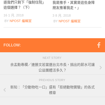
道我們只剩下「強制住院」
我是推手，其實是這些身障
這個選擇？（下）
朋友推著我走。」
16 1 月, 2018
3 8 月, 2018
BY
NPOST 編輯室
BY
NPOST 編輯室
FOLLOW:
NEXT STORY
余孟勳專欄／連勝文若當選台北市長，捐出的薪水可讓
公益團體活多久？
PREVIOUS STORY
新知：「分動物吃一口」還有「拒絕動物實驗」的各式
標章