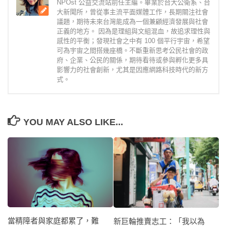
NPOst 公益交流站前任主編。畢業於台大公衛系、台
大新聞所，曾從事主流平面媒體工作，長期關注社會
議題，期待未來台灣能成為一個兼顧經濟發展與社會
正義的地方。 因為是理組與文組混血，故追求理性與
感性的平衡；發現社會之中有 100 個平行宇宙，希望
可為宇宙之間搭幾座橋。不斷重新思考公民社會的政
府、企業、公民的關係，期待看待或參與孵化更多具
影響力的社會創新，尤其是因應網路科技時代的新方
式。
YOU MAY ALSO LIKE...
當精障者與家庭都累了，難
新巨輪推賣志工：「我以為