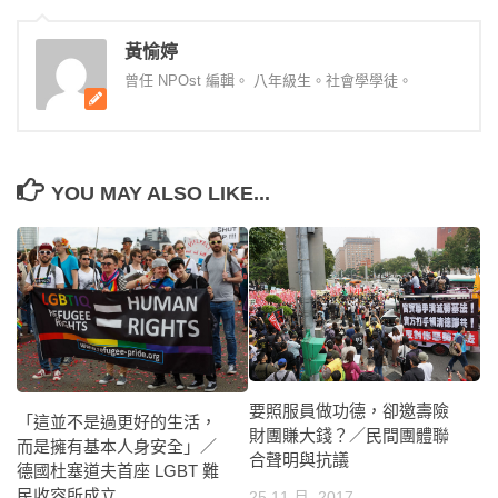
黃愉婷
曾任 NPOst 編輯。 八年級生。社會學學徒。
YOU MAY ALSO LIKE...
要照服員做功德，卻邀壽險
「這並不是過更好的生活，
財團賺大錢？／民間團體聯
而是擁有基本人身安全」／
合聲明與抗議
德國杜塞道夫首座 LGBT 難
民收容所成立
25 11 月, 2017