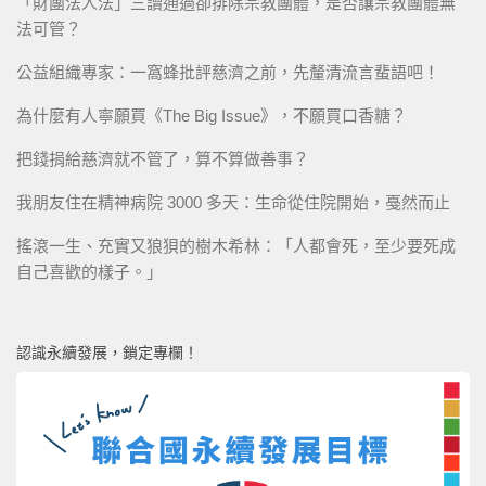
「財團法人法」三讀通過卻排除宗教團體，是否讓宗教團體無
法可管？
公益組織專家：一窩蜂批評慈濟之前，先釐清流言蜚語吧！
為什麼有人寧願買《The Big Issue》，不願買口香糖？
把錢捐給慈濟就不管了，算不算做善事？
我朋友住在精神病院 3000 多天：生命從住院開始，戞然而止
搖滾一生、充實又狼狽的樹木希林：「人都會死，至少要死成
自己喜歡的樣子。」
認識永續發展，鎖定專欄！