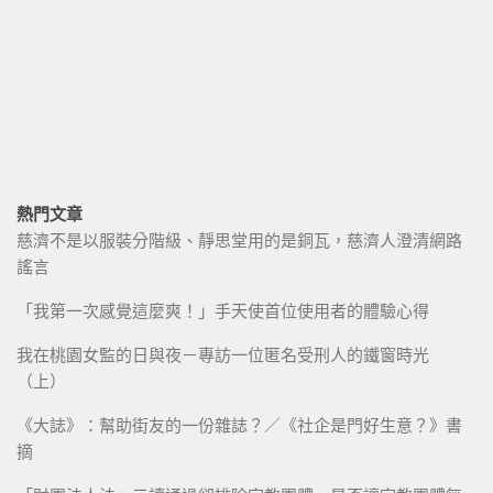
熱門文章
慈濟不是以服裝分階級、靜思堂用的是銅瓦，慈濟人澄清網路
謠言
「我第一次感覺這麼爽！」手天使首位使用者的體驗心得
我在桃園女監的日與夜－專訪一位匿名受刑人的鐵窗時光
（上）
《大誌》：幫助街友的一份雜誌？／《社企是門好生意？》書
摘