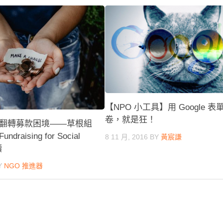
【NPO 小工具】用 Google 表
卷，就是狂！
翻轉募款困境——草根組
raising for Social
8 11 月, 2016
BY
黃宸謙
讀
Y
NGO 推進器