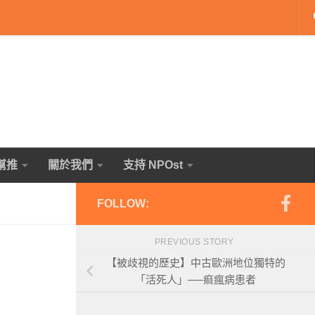
幫推
關於我們
支持 NPOst
FOLLOW:
PREVIOUS STORY
【被歧視的歷史】中古歐洲地位獨特的
「活死人」──痲瘋病患者