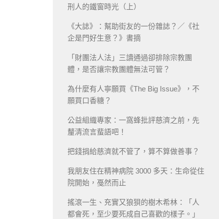
刑人的鐵窗時光（上）
《大誌》：幫助街友的一份雜誌？／《社
企是門好生意？》書摘
「財團法人法」三讀通過卻排除宗教團
體，是否讓宗教團體無法可管？
為什麼有人寧願買《The Big Issue》，不
願買口香糖？
公益組織專家：一窩蜂批評慈濟之前，先
釐清流言蜚語吧！
把錢捐給慈濟就不管了，算不算做善事？
我朋友住在精神病院 3000 多天：生命從住
院開始，戞然而止
搖滾一生、充實又狼狽的樹木希林：「人
都會死，至少要死成自己喜歡的樣子。」