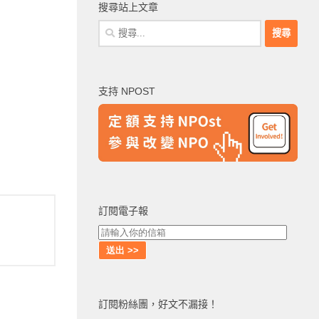
搜尋站上文章
搜
尋
關
鍵
支持 NPOST
字:
訂閱電子報
訂閱粉絲團，好文不漏接！