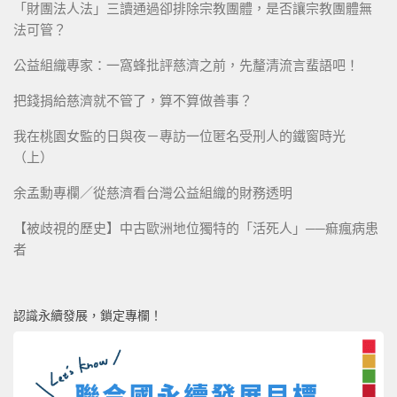
「財團法人法」三讀通過卻排除宗教團體，是否讓宗教團體無
法可管？
公益組織專家：一窩蜂批評慈濟之前，先釐清流言蜚語吧！
把錢捐給慈濟就不管了，算不算做善事？
我在桃園女監的日與夜－專訪一位匿名受刑人的鐵窗時光
（上）
余孟勳專欄／從慈濟看台灣公益組織的財務透明
【被歧視的歷史】中古歐洲地位獨特的「活死人」──痲瘋病患
者
認識永續發展，鎖定專欄！