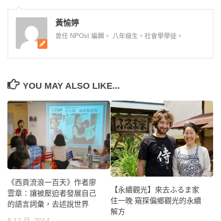
黃愉婷
曾任 NPOst 編輯。 八年級生。社會學學徒。
YOU MAY ALSO LIKE...
《西貢流浪一百天》作者廖
【永續觀光】來去ふるま家
雲章：讓被壓迫者發展自己
住一晚 窺探偏鄉觀光的永續
的語言詞彙，去述說世界
解方
8 12 月, 2014