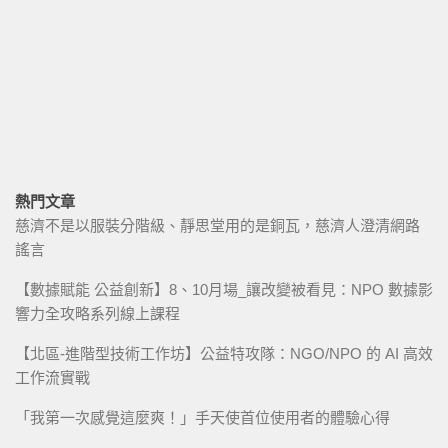
熱門文章
慈濟不是以服裝分階級、靜思堂用的是銅瓦，慈濟人澄清網路
謠言
【數據賦能 公益創新】8、10月場_讓改變被看見：NPO 數據影
響力全攻略系列線上課程
【北區-進階型技術工作坊】公益特攻隊：NGO/NPO 的 AI 高效
工作流實戰
「我第一次感覺這麼爽！」手天使首位使用者的體驗心得