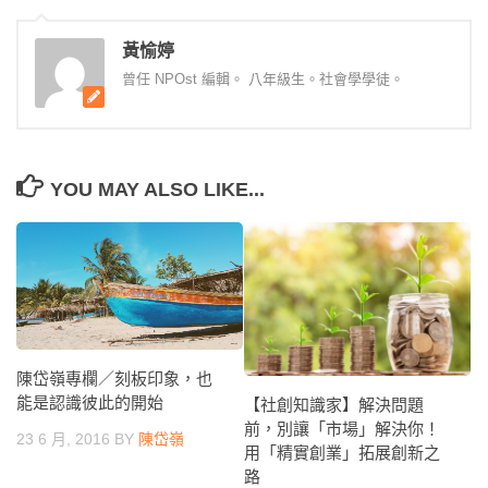
黃愉婷
曾任 NPOst 編輯。 八年級生。社會學學徒。
YOU MAY ALSO LIKE...
陳岱嶺專欄／刻板印象，也
能是認識彼此的開始
【社創知識家】解決問題
前，別讓「市場」解決你！
23 6 月, 2016
BY
陳岱嶺
用「精實創業」拓展創新之
路