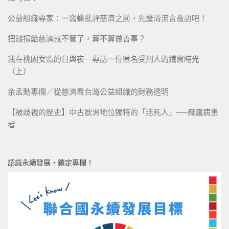
公益組織專家：一窩蜂批評慈濟之前，先釐清流言蜚語吧！
把錢捐給慈濟就不管了，算不算做善事？
我在桃園女監的日與夜－專訪一位匿名受刑人的鐵窗時光
（上）
余孟勳專欄／從慈濟看台灣公益組織的財務透明
【被歧視的歷史】中古歐洲地位獨特的「活死人」──痲瘋病患
者
認識永續發展，鎖定專欄！