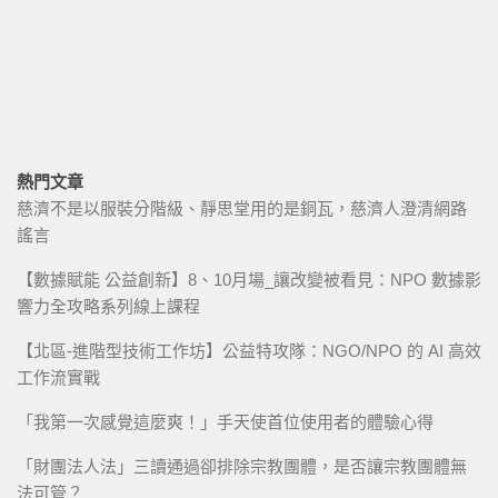
熱門文章
慈濟不是以服裝分階級、靜思堂用的是銅瓦，慈濟人澄清網路
謠言
【數據賦能 公益創新】8、10月場_讓改變被看見：NPO 數據影
響力全攻略系列線上課程
【北區-進階型技術工作坊】公益特攻隊：NGO/NPO 的 AI 高效
工作流實戰
「我第一次感覺這麼爽！」手天使首位使用者的體驗心得
「財團法人法」三讀通過卻排除宗教團體，是否讓宗教團體無
法可管？