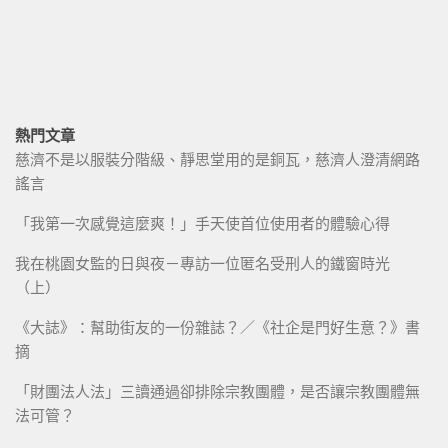
熱門文章
慈濟不是以服裝分階級、靜思堂用的是銅瓦，慈濟人澄清網路
謠言
「我第一次感覺這麼爽！」手天使首位使用者的體驗心得
我在桃園女監的日與夜－專訪一位匿名受刑人的鐵窗時光
（上）
《大誌》：幫助街友的一份雜誌？／《社企是門好生意？》書
摘
「財團法人法」三讀通過卻排除宗教團體，是否讓宗教團體無
法可管？