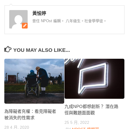
黃愉婷
曾任 NPOst 編輯。 八年級生。社會學學徒。
YOU MAY ALSO LIKE...
九成NPO都想創新？ 潛在路
為障礙者充權：看見障礙者
徑與難題面面觀
被消失的性需求
25 5 月, 2022
28 4 月, 2020