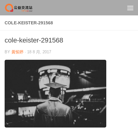
Skip to content
COLE-KEISTER-291568
cole-keister-291568
BY
黃愉婷
·
18 8 月, 2017