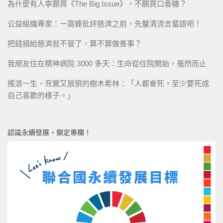
為什麼有人寧願買《The Big Issue》，不願買口香糖？
公益組織專家：一窩蜂批評慈濟之前，先釐清流言蜚語吧！
把錢捐給慈濟就不管了，算不算做善事？
我朋友住在精神病院 3000 多天：生命從住院開始，戞然而止
搖滾一生、充實又狼狽的樹木希林：「人都會死，至少要死成
自己喜歡的樣子。」
認識永續發展，鎖定專欄！