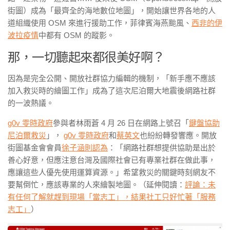
街圖）成為「最齊全的海地數位地圖」，開始讓世界各地的人
道組織使用 OSM 來進行援助工作，菲律賓海燕颱風、
西非的伊
波拉疫情
中都有 OSM 的蹤影。
那，一切聽起來都很美好啊？
因為是完全公開、開放社群協力編輯的機制，「新手應不應該
加入救災時的繪圖工作」成為了這次尼泊爾大地震後網路社群
的一波熱議。
g0v 零時政府
參與者林雨蒼 4 月 26 日在網路上號召「
鍵盤協助
尼泊爾救災
」，
g0v 零時政府
和
蔡英文
也紛紛轉發響應。開放
街圖基金會會員
徐子涵則認為
：「網路社群想提供協助是出於
善心好意，但應注意台灣及國際社會已有專業社群在做此事，
應讓這些人優先使用運算資源。」希望救災的關鍵時刻網友不
要幫倒忙，應該專業的人來繪製地圖。（延伸閱讀：
評論：未
有任何了解就趕到現場「當志工」，結果社工只好忙著「服務
志工」
）