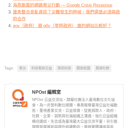
海燕颱風的網路救災行動 — Google Crisis Response
誰來整合混亂資訊？災難發生的時候，我們還是必須與政
府合作
gov（政府） 跟 g0v（零時政府） 誰的網站比較好？
Tags:
救災
科技幫助公益
資訊科技
開放街圖
開源社群
NPOst 編輯室
NPOst 公益交流站，隸屬社團法人臺灣數位文化協
會，為一非營利數位媒體，專責報導臺灣公益社福動
態，重視產業交流、公益發展，促進捐款人、政府、
社群、企業、弱勢與社福組織之溝通，強化公益組織
橫向連結，矢志成為臺灣最大公益交流平臺。另引進
國際發展援助與國外組織動向，舉辦實體講座與年