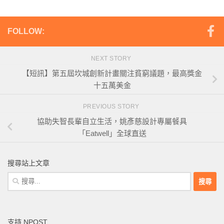
FOLLOW:
NEXT STORY
【短訊】第五屆坎城創新計畫關注貧窮議題，最高獎金
十五萬美金
PREVIOUS STORY
協助失智長輩自立生活，姚彥慈設計專屬餐具
「Eatwell」全球直送
搜尋站上文章
搜
尋
關
鍵
支持 NPOST