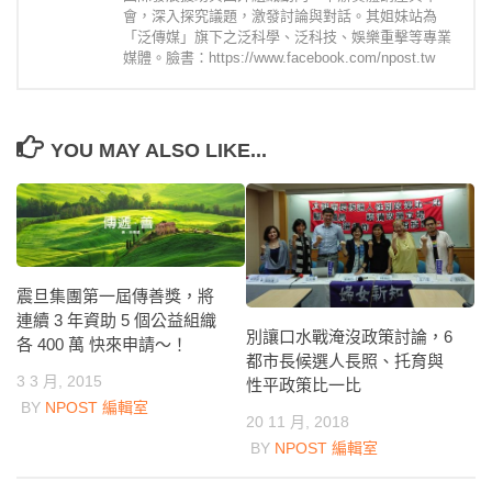
會，深入探究議題，激發討論與對話。其姐妹站為
「泛傳媒」旗下之泛科學、泛科技、娛樂重擊等專業
媒體。臉書：https://www.facebook.com/npost.tw
YOU MAY ALSO LIKE...
震旦集團第一屆傳善獎，將
連續 3 年資助 5 個公益組織
別讓口水戰淹沒政策討論，6
各 400 萬 快來申請～！
都市長候選人長照、托育與
3 3 月, 2015
性平政策比一比
BY
NPOST 編輯室
20 11 月, 2018
BY
NPOST 編輯室