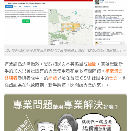
g0v 零時政府參與者林雨蒼在4月26日在網路上號召「鍵盤協助尼泊爾救災」。
這波論點逐漸擴散，變態箱民與不笑熊畫成
插圖
，質疑繪圖新
手的加入只會讓既有的專業使用者花更多時間除錯。
核能流言
終結者
參與者張中一的
網誌
以及在台灣 OSM 社團中的
發言
，也
強烈認為在危急時刻，新手應該「閃開讓專業的來」。