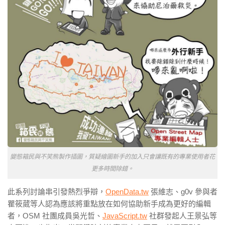
變態箱民與不笑熊製作插圖，質疑繪圖新手的加入只會讓既有的專業使用者花
更多時間除錯。
此系列討論串引發熱烈爭辯，
OpenData.tw
張維志、g0v 參與者
瞿筱葳等人認為應該將重點放在如何協助新手成為更好的編輯
者，OSM 社團成員吳光哲、
JavaScript.tw
社群發起人王景弘等