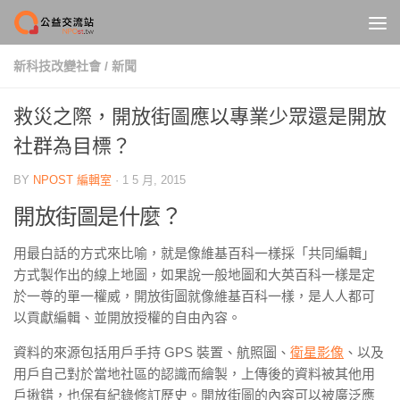
Skip to content
新科技改變社會
/
新聞
救災之際，開放街圖應以專業少眾還是開放
社群為目標？
BY
NPOST 編輯室
·
1 5 月, 2015
開放街圖是什麼？
用最白話的方式來比喻，就是像維基百科一樣採「共同編輯」
方式製作出的線上地圖，如果說一般地圖和大英百科一樣是定
於一尊的單一權威，開放街圖就像維基百科一樣，是人人都可
以貢獻編輯、並開放授權的自由內容。
資料的來源包括用戶手持 GPS 裝置、航照圖、
衛星影像
、以及
用戶自己對於當地社區的認識而繪製，上傳後的資料被其他用
戶揪錯，也保有紀錄修訂歷史。開放街圖的內容可以被廣泛應