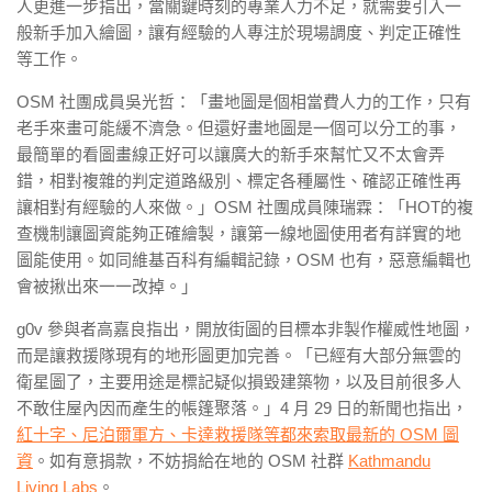
人更進一步指出，當關鍵時刻的專業人力不足，就需要引入一
般新手加入繪圖，讓有經驗的人專注於現場調度、判定正確性
等工作。
OSM 社團成員吳光哲：「畫地圖是個相當費人力的工作，只有
老手來畫可能緩不濟急。但還好畫地圖是一個可以分工的事，
最簡單的看圖畫線正好可以讓廣大的新手來幫忙又不太會弄
錯，相對複雜的判定道路級別、標定各種屬性、確認正確性再
讓相對有經驗的人來做。」OSM 社團成員陳瑞霖：「HOT的複
查機制讓圖資能夠正確繪製，讓第一線地圖使用者有詳實的地
圖能使用。如同維基百科有編輯記錄，OSM 也有，惡意編輯也
會被揪出來一一改掉。」
g0v 參與者高嘉良指出，開放街圖的目標本非製作權威性地圖，
而是讓救援隊現有的地形圖更加完善。「已經有大部分無雲的
衛星圖了，主要用途是標記疑似損毀建築物，以及目前很多人
不敢住屋內因而產生的帳篷聚落。」4 月 29 日的新聞也指出，
紅十字、尼泊爾軍方、卡達救援隊等都來索取最新的 OSM 圖
資
。如有意捐款，不妨捐給在地的 OSM 社群
Kathmandu
Living Labs
。