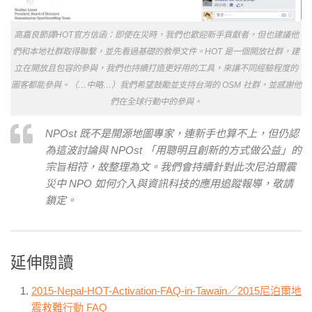
高嘉良節譯HOT官方信函：即使在災時，我們也歡迎新手貢獻者，但也建議他
們和本地社群取得聯繫，並先看過基礎的教學文件。HOT 是一個開放社群，建
立在開放且包容的參與，我們也持續打造更好用的工具，來讓不同經驗程度的
圖客都能參與。（…中略…）我們希望鼓勵並支持台灣的 OSM 社群，並感謝他
們在全球行動中的參與。
NPOst 既不是開源地圖專家，連新手也算不上，但仍認
為這波討論與 NPOst 「用聰明且創新的方式做公益」的
宗旨相符，故整理為文。我們會持續針對此次尼泊爾震
災中 NPO 如何介入與資訊科技的應用追蹤報導，敬請
鎖定。
延伸閱讀
2015-Nepal-HOT-Activation-FAQ-in-Tawain／2015尼泊爾地
震救難行動 FAQ