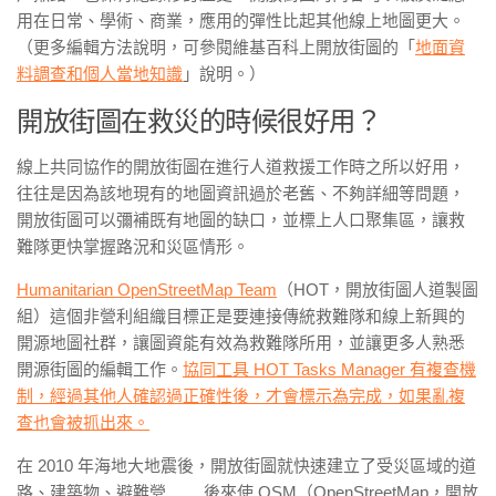
用在日常、學術、商業，應用的彈性比起其他線上地圖更大。
（更多編輯方法說明，可參閱維基百科上開放街圖的「
地面資
料調查和個人當地知識
」說明。）
開放街圖在救災的時候很好用？
線上共同協作的開放街圖在進行人道救援工作時之所以好用，
往往是因為該地現有的地圖資訊過於老舊、不夠詳細等問題，
開放街圖可以彌補既有地圖的缺口，並標上人口聚集區，讓救
難隊更快掌握路況和災區情形。
Humanitarian OpenStreetMap Team
（HOT，開放街圖人道製圖
組）這個非營利組織目標正是要連接傳統救難隊和線上新興的
開源地圖社群，讓圖資能有效為救難隊所用，並讓更多人熟悉
開源街圖的編輯工作。
協同工具 HOT Tasks Manager 有複查機
制，經過其他人確認過正確性後，才會標示為完成，如果亂複
查也會被抓出來。
在 2010 年海地大地震後，開放街圖就快速建立了受災區域的道
路、建築物、避難營…… 後來使 OSM（OpenStreetMap，開放