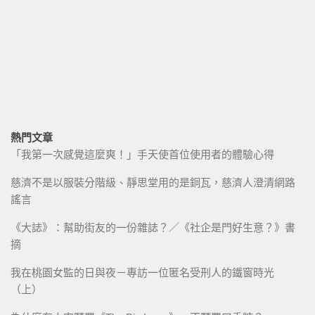
熱門文章
「我第一次感覺這麼爽！」手天使首位使用者的體驗心得
慈濟不是以服裝分階級、靜思堂用的是銅瓦，慈濟人澄清網路
謠言
《大誌》：幫助街友的一份雜誌？／《社企是門好生意？》書
摘
我在桃園女監的日與夜－專訪一位匿名受刑人的鐵窗時光
（上）