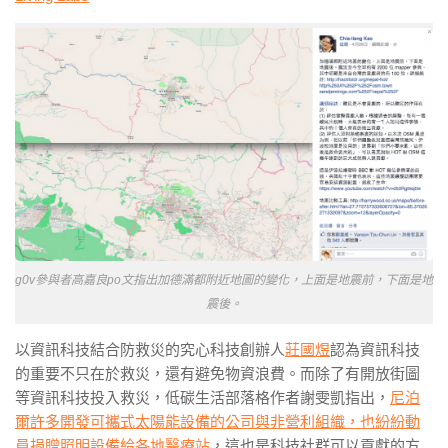
g0v參與者高嘉良po文指出加德滿都附近地圖的變化，上面是地震前，下面是地
震後。
以資訊科技結合防救災的究心科技創辦人
莊國煜
認為資訊科技
的重要不只在於救災，還有避免物資浪費。而除了有開放街圖
等資訊科技投入救災，低碳生活部落格作者謝雯凱指出，
尼泊
爾許多開發可攜式太陽能設備的公司與非營利組織，也紛紛動
員捐贈照明設備給各地醫療站
，這也是科技社群可以貢獻的方