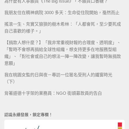
為什麼有人寧願買《The Big Issue》，不願買口香糖？
我朋友住在精神病院 3000 多天：生命從住院開始，戞然而止
搖滾一生、充實又狼狽的樹木希林：「人都會死，至少要死成
自己喜歡的樣子。」
【捐款人想什麼？】「我非常重視財報的合理度、透明度」、
「暫時不會想再捐給全球性組織，想支持更多在地服務型組
織」、「對社會或自己的想法一陣一陣改變，讓我暫時無捐款
意願」
我在桃園女監的日與夜－專訪一位匿名受刑人的鐵窗時光
（下）
背著道德十字架的業務員：NGO 街頭募款員的告白
認識永續發展，鎖定專欄！