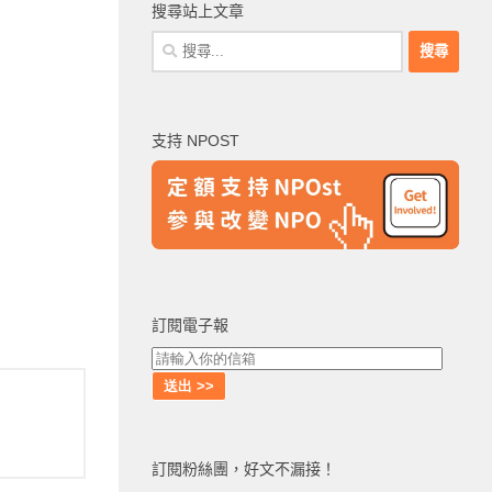
搜尋站上文章
搜
尋
關
鍵
支持 NPOST
字:
訂閱電子報
訂閱粉絲團，好文不漏接！