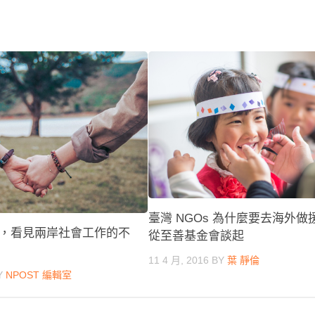
臺灣 NGOs 為什麼要去海外做
，看見兩岸社會工作的不
從至善基金會談起
11 4 月, 2016
BY
葉 靜倫
Y
NPOST 編輯室