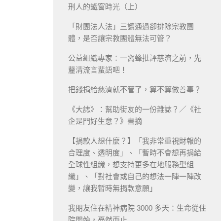
刑人的鐵窗時光（上）
「財團法人法」三讀通過卻排除宗教團
體，是否讓宗教團體無法可管？
公益組織專家：一窩蜂批評慈濟之前，先
釐清流言蜚語吧！
把錢捐給慈濟就不管了，算不算做善事？
《大誌》：幫助街友的一份雜誌？／《社
企是門好生意？》書摘
【捐款人想什麼？】「我非常重視財報的
合理度、透明度」、「暫時不會想再捐給
全球性組織，想支持更多在地服務型組
織」、「對社會或自己的想法一陣一陣改
變，讓我暫時無捐款意願」
我朋友住在精神病院 3000 多天：生命從住
院開始，戞然而止