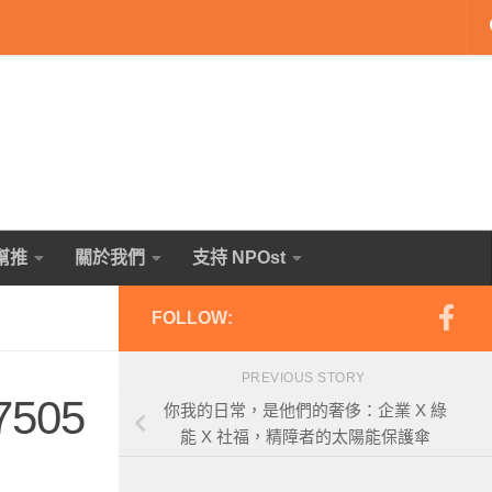
幫推
關於我們
支持 NPOst
FOLLOW:
PREVIOUS STORY
7505
你我的日常，是他們的奢侈：企業 X 綠
能 X 社福，精障者的太陽能保護傘