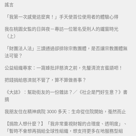
謠言
「我第一次感覺這麼爽！」手天使首位使用者的體驗心得
我在桃園女監的日與夜－專訪一位匿名受刑人的鐵窗時光
（上）
「財團法人法」三讀通過卻排除宗教團體，是否讓宗教團體無
法可管？
公益組織專家：一窩蜂批評慈濟之前，先釐清流言蜚語吧！
把錢捐給慈濟就不管了，算不算做善事？
《大誌》：幫助街友的一份雜誌？／《社企是門好生意？》書
摘
我朋友住在精神病院 3000 多天：生命從住院開始，戞然而止
【捐款人想什麼？】「我非常重視財報的合理度、透明度」、
「暫時不會想再捐給全球性組織，想支持更多在地服務型組