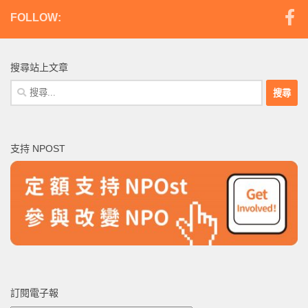
FOLLOW:
搜尋站上文章
搜
尋
關
鍵
支持 NPOST
字:
訂閱電子報