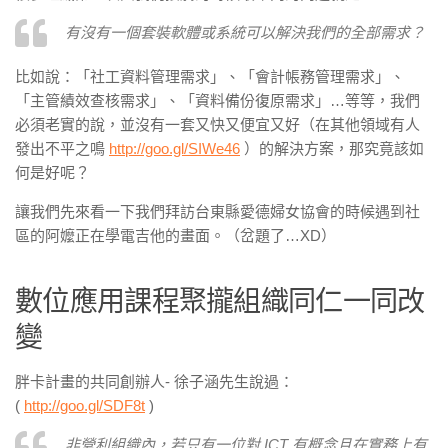
有沒有一個套裝軟體或系統可以解決我們的全部需求？
比如說：「社工資料管理需求」、「會計帳務管理需求」、
「主管績效查核需求」、「資料備份復原需求」…等等，我們
必須老實的說，並沒有一套又快又便宜又好（在其他領域有人
發出不平之鳴
http://goo.gl/SIWe46
）的解決方案，那究竟該如
何是好呢？
讓我們先來看一下我們拜訪台東縣愛德婦女協會的時候遇到社
區的阿嬤正在學電吉他的畫面。（岔題了…XD）
數位應用課程聚攏組織同仁一同改
變
胖卡計畫的共同創辦人- 徐子涵先生說過：
(
http://goo.gl/SDF8t
)
非營利組織內，若只有一位對 ICT 有概念且在實務上有