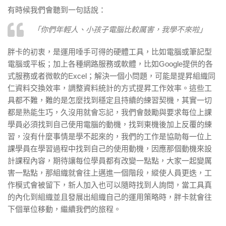
有時候我們會聽到一句話說：
「你們年輕人、小孩子電腦比較厲害，我學不來啦」
胖卡的初衷，是運用唾手可得的硬體工具，比如電腦或筆記型
電腦或平板；加上各種網路服務或軟體，比如Google提供的各
式服務或者微軟的Excel；解決一個小問題，可能是提昇組織同
仁資料交換效率，調整資料統計的方式提昇工作效率。這些工
具都不難，難的是怎麼找到穩定且持續的練習契機，其實一切
都是熟能生巧，久沒用就會忘記，我們會鼓勵與要求每位上課
學員必須找到自己使用電腦的動機，找到東機後加上反覆的練
習，沒有什麼事情是學不起來的，我們的工作是協助每一位上
課學員在學習過程中找到自己的使用動機，因應那個動機來設
計課程內容，期待讓每位學員都有改變一點點，大家一起變厲
害一點點，那組織就會往上邁進一個階段，縱使人員更迭，工
作模式會被留下，新人加入也可以隨時找到人詢問，當工具真
的內化到組織並且發展出組織自己的運用策略時，胖卡就會往
下個單位移動，繼續我們的旅程。