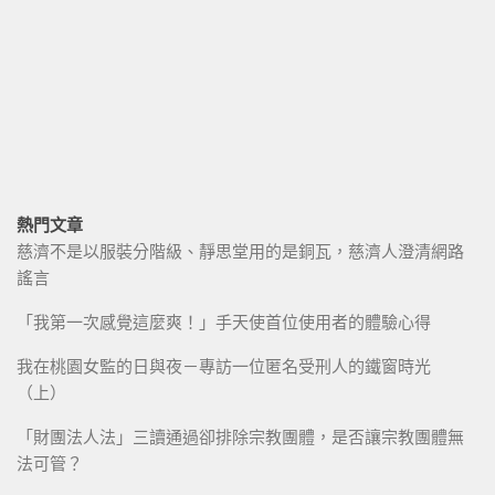
熱門文章
慈濟不是以服裝分階級、靜思堂用的是銅瓦，慈濟人澄清網路
謠言
「我第一次感覺這麼爽！」手天使首位使用者的體驗心得
我在桃園女監的日與夜－專訪一位匿名受刑人的鐵窗時光
（上）
「財團法人法」三讀通過卻排除宗教團體，是否讓宗教團體無
法可管？