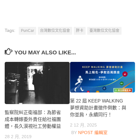
Tags:
PunCar
台灣數位文化協會
胖卡
臺灣數位文化協會
YOU MAY ALSO LIKE...
第 22 屆 KEEP WALKING
夢想資助計畫徵件倒數：與
監察院糾正衛福部：為節省
你並肩，永續同行！
成本轉嫁委外責任給社福團
2 12 月, 2025
體，長久漠視社工勞動權益
BY
NPOST 編輯室
28 2 月, 2019