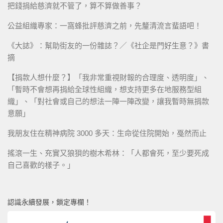
把錢捐給慈濟就不管了，算不算做善事？
公益組織專家：一窩蜂批評慈濟之前，先釐清流言蜚語吧！
《大誌》：幫助街友的一份雜誌？／《社企是門好生意？》書
摘
【捐款人想什麼？】「我非常重視財報的合理度、透明度」、
「暫時不會想再捐給全球性組織，想支持更多在地服務型組
織」、「對社會或自己的想法一陣一陣改變，讓我暫時無捐款
意願」
我朋友住在精神病院 3000 多天：生命從住院開始，戞然而止
搖滾一生、充實又狼狽的樹木希林：「人都會死，至少要死成
自己喜歡的樣子。」
認識永續發展，鎖定專欄！