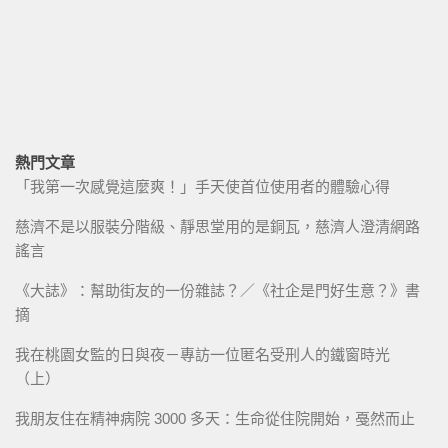
熱門文章
「我第一次感覺這麼爽！」手天使首位使用者的體驗心得
慈濟不是以服裝分階級、靜思堂用的是銅瓦，慈濟人澄清網路
謠言
《大誌》：幫助街友的一份雜誌？／《社企是門好生意？》書
摘
我在桃園女監的日與夜－專訪一位匿名受刑人的鐵窗時光
（上）
我朋友住在精神病院 3000 多天：生命從住院開始，戞然而止