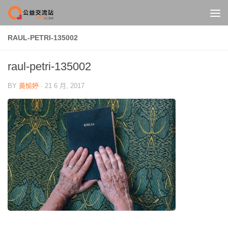
Skip to content
RAUL-PETRI-135002
raul-petri-135002
BY
黃愉婷
·
21 6 月, 2017