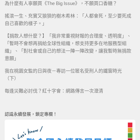
為什麼有人寧願買《The Big Issue》，不願買口香糖？
搖滾一生、充實又狼狽的樹木希林：「人都會死，至少要死成
自己喜歡的樣子。」
【捐款人想什麼？】「我非常重視財報的合理度、透明度」、
「暫時不會想再捐給全球性組織，想支持更多在地服務型組
織」、「對社會或自己的想法一陣一陣改變，讓我暫時無捐款
意願」
我在桃園女監的日與夜－專訪一位匿名受刑人的鐵窗時光
（下）
每逢災難必討伐？紅十字會：網路傳言一次澄清
認識永續發展，鎖定專欄！