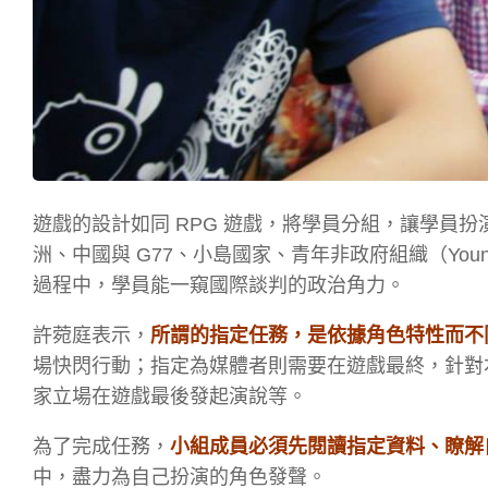
遊戲的設計如同 RPG 遊戲，將學員分組，讓學員
洲、中國與 G77、小島國家、青年非政府組織（Yo
過程中，學員能一窺國際談判的政治角力。
許菀庭表示，
所謂的指定任務，是依據角色特性而不
場快閃行動；指定為媒體者則需要在遊戲最終，針對
家立場在遊戲最後發起演說等。
為了完成任務，
小組成員必須先閱讀指定資料、瞭解
中，盡力為自己扮演的角色發聲。