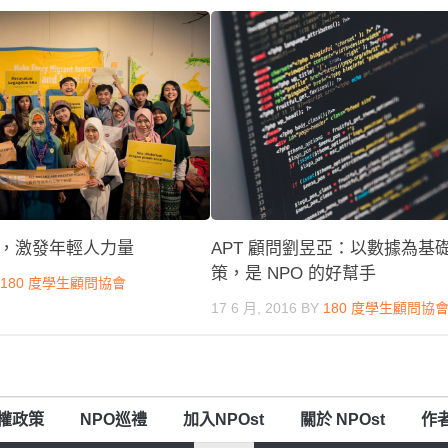
，激發年輕人力量
APT 顧問劉昱亞：以數據為基
策，是 NPO 的好幫手
Y
180 度學生顧問協會
17 6 月, 2016
BY
180 度學生顧問協
權政策
NPO巡禮
加入NPOst
關於 NPOst
作