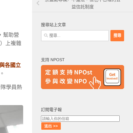
益信託制度
搜尋站上文章
搜
，幫助營
尋
會）上複雜
關
鍵
支持 NPOST
字:
與各國立
。
營隊學員熱
訂閱電子報