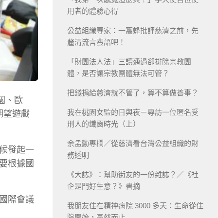
用者的體驗心得
公益組織專家：一窩蜂批評慈濟之前，先
釐清流言蜚語吧！
「財團法人法」三讀通過卻排除宗教團
體，是否讓宗教團體無法可管？
把錢捐給慈濟就不管了，算不算做善事？
國、歐
我在桃園女監的日與夜－專訪一位匿名受
期望遊戲
刑人的鐵窗時光（上）
余孟勳專欄／從慈濟看台灣公益組織的財
候發起一
務透明
要根據國
《大誌》：幫助街友的一份雜誌？／《社
企是門好生意？》書摘
國際會議
我朋友住在精神病院 3000 多天：生命從住
院開始，戞然而止