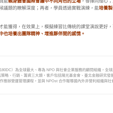
員能
親身體會國際會議中不同角色的立場
，發揮同理心；
候議題的瞭解深度；再者，學員透過實戰演練，能
培養製
才能獲得，在效果上，模擬練習比傳統的課堂演說更好，
中也培養出團隊精神、增進夥伴間的感情。
lting，180DC）為全球最大、專為 NPO 與社會企業服務的顧問組織，全球
目包括策略、行銷、籌資三大類，客戶包括陽光基金會、臺北金融研究發
合作推辦營運管理課程，並與 NPOst 合作報導國內外非營利組織與