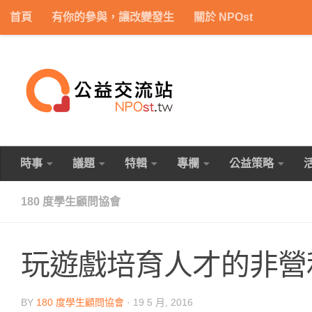
首頁
有你的參與，讓改變發生
關於 NPOst
Skip to content
時事
議題
特輯
專欄
公益策略
180 度學生顧問協會
玩遊戲培育人才的非營
BY
180 度學生顧問協會
·
19 5 月, 2016