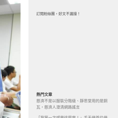
訂閱粉絲團，好文不漏接！
熱門文章
慈濟不是以服裝分階級、靜思堂用的是銅
瓦，慈濟人澄清網路謠言
「我第一次感覺這麼爽！」手天使首位使