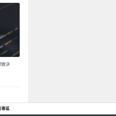
礎做決
會
者專區