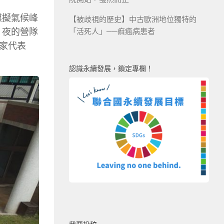
模擬氣候峰
【被歧視的歷史】中古歐洲地位獨特的
1 夜的營隊
「活死人」──痲瘋病患者
家代表
認識永續發展，鎖定專欄！