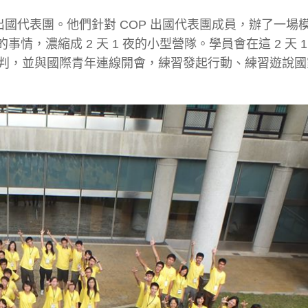
訓出國代表團。他們針對 COP 出國代表團成員，辦了一場
的事情，濃縮成 2 天 1 夜的小型營隊。學員會在這 2 天 
判，並與國際青年連線開會，練習發起行動、練習遊說國