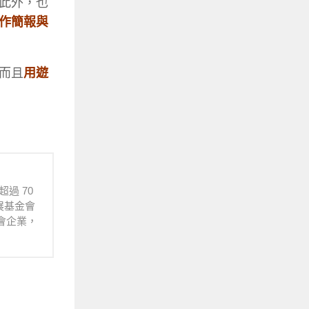
此外，也
作簡報與
而且
用遊
超過 70
展基金會
社會企業，