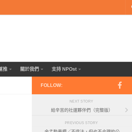
幫推
關於我們
支持 NPOst
FOLLOW:
NEXT STORY
給辛苦的社運夥伴們（完整版）
PREVIOUS STORY
余孟勳專欄／不違法，但也不合理的公