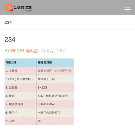
Skip to content
234
234
BY
NPOST 編輯室
·
24 4 月, 2017