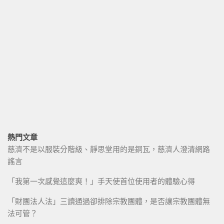
熱門文章
慈濟不是以服裝分階級、靜思堂用的是銅瓦，慈濟人澄清網路
謠言
「我第一次感覺這麼爽！」手天使首位使用者的體驗心得
「財團法人法」三讀通過卻排除宗教團體，是否讓宗教團體無
法可管？