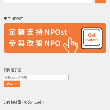
尋
關
鍵
支持 NPOST
字:
訂閱電子報
訂閱粉絲團，好文不漏接！