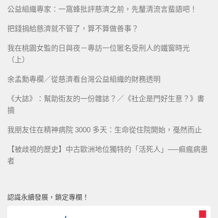
公益組織專家：一窩蜂批評慈濟之前，先釐清流言蜚語吧！
把錢捐給慈濟就不管了，算不算做善事？
我在桃園女監的日與夜－專訪一位匿名受刑人的鐵窗時光
（上）
余孟勳專欄／從慈濟看台灣公益組織的財務透明
《大誌》：幫助街友的一份雜誌？／《社企是門好生意？》書
摘
我朋友住在精神病院 3000 多天：生命從住院開始，戞然而止
【被歧視的歷史】中古歐洲地位獨特的「活死人」──痲瘋病患
者
認識永續發展，鎖定專欄！