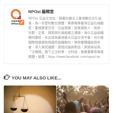
NPOst 編輯室
NPOst 公益交流站，隸屬社團法人臺灣數位文化協
會，為一非營利數位媒體，專責報導臺灣公益社福動
態，重視產業交流、公益發展，促進捐款人、政府、
社群、企業、弱勢與社福組織之溝通，強化公益組織
橫向連結，矢志成為臺灣最大公益交流平臺。另引進
國際發展援助與國外組織動向，舉辦實體講座與年
會，深入探究議題，激發討論與對話。其姐妹站為
「泛傳媒」旗下之泛科學、泛科技、娛樂重擊等專業
媒體。臉書：https://www.facebook.com/npost.tw
YOU MAY ALSO LIKE...