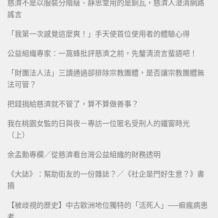
慈濟不是以服裝分階級、靜思堂用的是銅瓦，慈濟人澄清網路
謠言
「我第一次感覺這麼爽！」手天使首位使用者的體驗心得
公益組織專家：一窩蜂批評慈濟之前，先釐清流言蜚語吧！
「財團法人法」三讀通過卻排除宗教團體，是否讓宗教團體無
法可管？
把錢捐給慈濟就不管了，算不算做善事？
我在桃園女監的日與夜－專訪一位匿名受刑人的鐵窗時光
（上）
余孟勳專欄／從慈濟看台灣公益組織的財務透明
《大誌》：幫助街友的一份雜誌？／《社企是門好生意？》書
摘
【被歧視的歷史】中古歐洲地位獨特的「活死人」──痲瘋病患
者