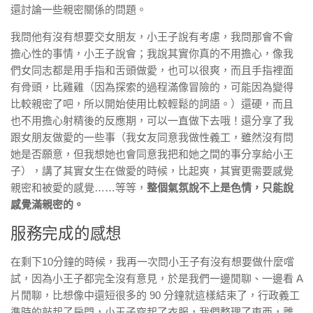
還討論一些親密關係的問題。
我問他有沒有想要交女朋友，小王子說有考慮，我問那會不會
擔心性的事情，小王子說會；我說其實你真的不用擔心，像我
們女同志都是用手指和舌頭做愛，也可以很爽，而且手指裡面
有骨頭，比雞雞（因為探索的過程滿像冒險的，可能因為變得
比較親密了吧，所以開始使用比較輕鬆的詞語。）還硬，而且
也不用擔心射精後的反應期，可以一直做下去哦！還分享了我
跟女朋友做愛的一些事（我女友同意我做性義工，雖然沒有問
她是否願意，但我想她也會同意我把和她之間的事分享給小王
子），講了其實女生在做愛的時候，比起爽，其實更需要感覺
親密和被愛的感覺……等等，
整個氣氛說不上是色情，只能說
感覺滿親密的。
服務完成的感想
在剩下10分鐘的時候，我再一次問小王子有沒有想要做什麼嚐
試，因為小王子都完全沒有意見，於是我們一邊閒聊、一邊看 A
片閒聊，比想像中還短很多的 90 分鐘就這樣結束了，行政義工
準時的敲起了房門，小王子穿起了衣服，我們整理了東西，離