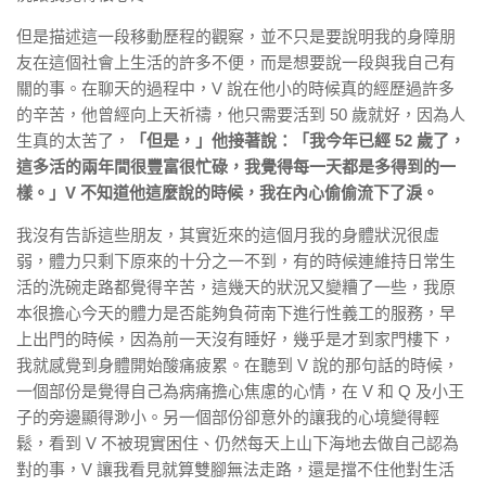
但是描述這一段移動歷程的觀察，並不只是要說明我的身障朋
友在這個社會上生活的許多不便，而是想要說一段與我自己有
關的事。在聊天的過程中，V 說在他小的時候真的經歷過許多
的辛苦，他曾經向上天祈禱，他只需要活到 50 歲就好，因為人
生真的太苦了，
「但是，」他接著說：「我今年已經 52 歲了，
這多活的兩年間很豐富很忙碌，我覺得每一天都是多得到的一
樣。」V 不知道他這麼說的時候，我在內心偷偷流下了淚。
我沒有告訴這些朋友，其實近來的這個月我的身體狀況很虛
弱，體力只剩下原來的十分之一不到，有的時候連維持日常生
活的洗碗走路都覺得辛苦，這幾天的狀況又變糟了一些，我原
本很擔心今天的體力是否能夠負荷南下進行性義工的服務，早
上出門的時候，因為前一天沒有睡好，幾乎是才到家門樓下，
我就感覺到身體開始酸痛疲累。在聽到 V 說的那句話的時候，
一個部份是覺得自己為病痛擔心焦慮的心情，在 V 和 Q 及小王
子的旁邊顯得渺小。另一個部份卻意外的讓我的心境變得輕
鬆，看到 V 不被現實困住、仍然每天上山下海地去做自己認為
對的事，V 讓我看見就算雙腳無法走路，還是擋不住他對生活