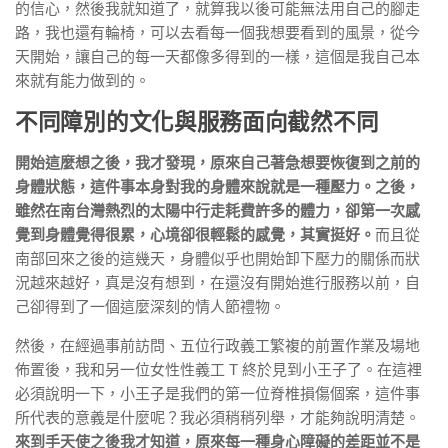
的信心，然後我就知道了，就算我以後可能無法用自己的腳走
路，我也還有輪椅，可以去看每一個我想要看到的風景，從今
天開始，讓自己的每一天都像多得到的一樣，這個是我自己本
來就有能力做到的。
不同障別的文化與服務面向截然不同
開始這麼想之後，我才發現，原來自己著急想要恢復到之前的
身體狀態，這件事本身對我的身體來說就是一種壓力。之後，
雖然在南台灣熱烈的太陽中行走耗費許多的體力，卻第一次感
覺到身體覺得很累，心境卻很輕鬆的感覺，其實挺好。
而且從
南部回來之後的這幾天，身體似乎也開始卸下壓力的關係而狀
況越來越好，真是沒有想到，在還沒有開始進行服務以前，自
己卻得到了一個這麼深刻的情人節禮物。
然後，在經過事前訪問、五位行政義工繁複的前置作業及場地
佈置後，我和另一位女性性義工 T 終於見到小王子了。在這裡
必須說明一下，小王子是我們的第一位脊椎損傷個案，這件事
所代表的意義是什麼呢？我必須稍稍列舉，才能夠說明清楚。
來到手天使之後我才知道，原來每一種身心障礙的差距並不是