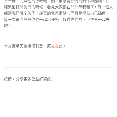
不一樣。而其他的行政義工們，很感覺你們的陪伴和照顧，在
結束後打開房門的時候，看見大家都在門外等我和 T，每一個人
都跟我們說辛苦了，說真的覺得很貼心而且覺得為自己驕傲，
這一次很高興與你們一起出任務，超愛你們的，下次再一起去
吧！
本文獲手天使授權刊登，原文
在此
。
按讚，分享更多公益好資訊！