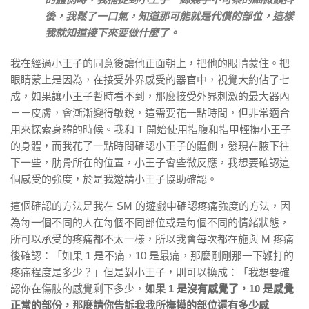
後，我鬆了一口氣，知道那可能就是代償的部位，這樣
我就知道接下來要做什麼了。
我在經過小王子的同意後讓他正面朝上，把他的眼睛蒙住。把
眼睛蒙上是因為，在接受外界感受的器官中，視覺大約佔了七
成，如果讓小王子暫時看不到，那麼接受外界刺激的最大器內
－－皮膚，會漸漸變得敏銳，這需要花一點時間，但非常適合
用來探索身體的時候。我和 T 開始使用指腹和指甲輕撫小王子
的身體，而我花了一點時間確認小王子的體側，發現在腋下往
下一些，肋骨所在的位置，小王子會些微反應，我想要確認這
個感受的強度，於是我邀請小王子協助確認。
這個確認的方法是我在 SM 的遊戲中確認疼痛強度的方法，因
為每一個不同的人在每個不同部位或是每個不同的情緒狀態，
所可以承受的疼痛都不太一樣，所以我會每次都在施與 M 疼痛
後確認：「如果 1 是不痛，10 是最痛，那麼剛剛那一下鞭打的
疼痛程度是多少？」但是對小王子，則可以換成：「我想要確
認你在傷肢的感覺剩下多少，
如果 1 是沒有感覺了，10 是感覺
正常的部份，那麼請你告訴我我所撫摸的部位還有多少感