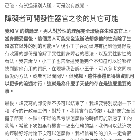
己碰，有試過讓別人碰，可是沒有感覺。
障礙者可開發性器官之後的其它可能
我和 V 的結論是，男人對於性的理解完全環繞在生殖器官上，
當身體受傷後，這個男人可能完全沒辦法想像他的性有除了生
殖器官以外的別的可能。
V 說小王子在訪談時有提到他覺得最
有收獲的部份是瞭解了異性對身障者的看法，以及異性對性的
看法。我告訴 V，小王子也告訴過我他完全不知道可以從哪裡
找到對他有用的資訊，在現場我告訴小王子，可以參考女同志
做愛的方法，或者可以問問V。
但我想，這件事還是得讓資訊可
以更多的流通才行，這就是為什麼手天使的存在是這麼重要的
事。
最後，想要寫的部份差不多可以結束了，我想要特別感謝一下 T
和同行的行政義工們，對於 T，我其實有點抱歉，我好像完全掌
握了節奏，在腦中不斷的思考該怎麼做的時候可能疏忽了 T 的
狀態，希望下次如果有機會一起出任務的話，我們可以就這次
的經驗好好討論下次可以怎麼做，我相信有妳的加入一定會很