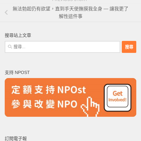
無法勃起仍有欲望，直到手天使撫摸我全身 — 讓我更了
解性這件事
搜尋站上文章
搜
尋
關
鍵
支持 NPOST
字:
訂閱電子報