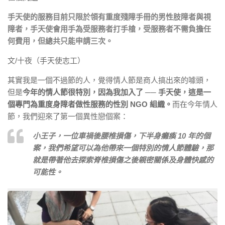
手天使的服務目前只限於領有重度殘障手冊的男性肢障者與視
障者，手天使會用手為受服務者打手槍，受服務者不需負擔任
何費用，但總共只能申請三次。
文/十夜（手天使志工）
其實我是一個不過節的人，覺得情人節是商人搞出來的噱頭，
但是
今年的情人節很特別，因為我加入了 ── 手天使，這是一
個專門為重度身障者做性服務的性別 NGO 組織。
而在今年情人
節，我們迎來了第一個異性戀個案：
小王子，一位車禍後腰椎損傷，下半身癱瘓 10 年的個
案，我們希望可以為他帶來一個特別的情人節體驗，那
就是帶著他去探索脊椎損傷之後親密關係及身體快感的
可能性。