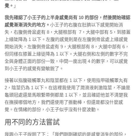
覺。
」
我先確認了小王子的上半身感覺尚有 10 的部份，然後開始確認
感覺漸漸消失的地方。
小王子的右腹在肚臍以下感覺開始消
失，右腹側骨盆處有 8，大腿根部有 7，大腿中部有 5，到膝蓋
上緣陡降為 1 以下。左腹的感覺則是在左腹側骨盆處上緣感覺
開始消失，左腹側骨盆處有 9，大腿根部有 8，大腿中部有 6，
但同樣在膝蓋上緣徒降為 1 以下。大腿右側和左側的數字不完
全與身體正面的部份一致，中間一度出現 4 的數字，可以感覺
到小王子的感覺有變敏銳了。
接著以指腹碰觸睪丸和陰莖都在 1 以下，使用指甲碰觸睪丸有
2，陰莖仍為 1 以下。在這裡我使用了潤滑液刺激陰莖，不論是
龜頭冠處還是馬眼繫帶側都是 1 以下，並且確認他並不清楚我
在撫摸哪個地方，我們還使用了振動棒，但還是都沒什麼感
覺。在情緒的部份，小王子似乎沒有什麼波動。
用不同的方法嘗試
我跟小王子說明了下：「我們剛剛確認的是感覺消失的部份，