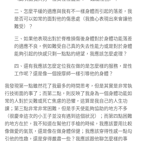
二、怎麼平緩的適應與我有不一樣身體而引起的落差，我
是否可以如常的面對他的傷患處（我擔心表現出來會讓他
難受）？
三、如果他表現出對於脊椎損傷後身體對於身體功能落差
的適應不良，例如難受自己真的失去性能力或是對於身體
能夠引起的快感只剩一點點的絕望，我應該怎麼處理？
四、還有我應該怎麼定位我在做的是怎麼樣的服務，是性
工作呢？還是像一個按摩師一樣引導他的身體？
我發現第一點雖然花了我最多的時間思考，但是其實是非常執
行技術面的事了；而第二點，則反映了我身為一個身體功能如
常的人對於災難或死亡焦慮的恐懼，這算是我自己的人生功
課；第三點非常非常困難，但是手天使能夠協助的地方不多
（很慶幸這次的小王子並沒有遇到這個狀況）；而第四點困難
的地方在於，我不知道在幫他打手槍的時候，我應該要用比較
像做愛的氣氛，還是像在做身體保健；我應該穿得性感一點勾
引他的性趣，還是穿得嚴肅一些？我應該跟他聊怎麼樣的事