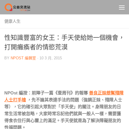
Skip to content
健康人生
性知識豐富的女王：手天使給她一個機會，
打開癱瘓者的情慾荒漠
BY
NPOST 編輯室
·
10 3 月, 2015
NPOst 編按：前陣子一篇《壹周刊》的報導
善良正妹想幫殘障
人士打手槍
，先不論其表達手法的問題（強調正妹、殘障人士
等），它的確引起大眾對於「手天使」的關注。身障朋友的日
常生活常被忽略，大家時常忘記他們就與一般人一樣，需要獲
得食衣住行與心靈上的滿足。手天使就是為了解決障礙朋友的
性福問題。