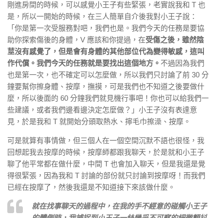
剛進房間的時候，可以感覺小王子有些緊張，老實說我和 T 也
是，所以一開始的時候，在三人簡單自介後我對小王子說：
「你是第一次受服務對吧，我們也是。我們今天的任務是要協
助你探索傷後的身體，V 應該和你提過，在
受傷之後，雖然陰
莖沒有感覺了，但是會有身體的其他部位代為變得敏感，這叫
作代償。我們今天的任務就是要找出這個地方。
不過因為我們
也是第一次，也不確定可以怎麼做，所以我們只討論了前 30 分
鐘要幫你擦身體、按摩，撫摸，可是我們也不知道之後要做什
麼，所以後面的 60 分鐘我們就見機行事吧！你也可以給我們一
些建議，或者我們邊看邊決定怎麼做？」小王子沒有表達意
見，於是我和 T 就開始分頭取熱水、擰毛巾擦澡、按摩。
可是就算有事情做，但三個人在一個空間沉默不語也很怪，我
回想起我去按摩的時候，按摩師都跟我聊天，於是就和小王子
聊了他平常都在做什麼，中間 T 也會加入聊天，但是我還是覺
得很緊張，因為我和 T 討論的部份就只討論到按摩呀！而我們
已經在按摩了，然後我還是不知道接下來該做什麼。
就在找事聊天的過程中，在我的手不經意的碰觸小王子
的體側時，我捕捉到小王子一絲幾乎不可察的細微顫抖