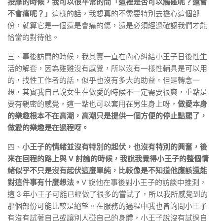
按摩的時候，我可以很平常的問「這裡是否可以觸碰呢？還會
不會痛呢？」
這樣的話，我想真的不需要特別去擔心這個部
份，就算它是一個還是會痛的傷，還是必須經過確認我們才能
恰當的對待他。
三、事後訪問的時候，我其實一直在內心糾結小王子日後性生
活的解套，因為雞雞沒有感覺，所以沒有一樣性輔具是可以用
的，找性工作者的話，似乎也沒有多大的助益。但是轉念一
想，其實我自己說女生在做愛的時候不一定需要很爽，重點是
要有親密的感覺，這一點也可以套用在男生身上呀，
做愛本身
的樂趣根本不在高潮，高潮只是提供一個方便的停止點罷了，
做愛的樂趣是在過程呀。
四、
小王子的情緒並沒有特別的起伏，也沒有特別的興奮，後
來在回程的路上與 V 討論的時候，我說我覺得小王子的整個情
緒似乎不只是沒有起伏這麼單純，比較像是不知道他應該還能
對這件事有什麼想法。
V 說他在事後對小王子的訪談中推測，
這 3 年小王子可能已經做了很多的嘗試了，所以我所感覺到的
那個部份可能比較是絕望。在服務的過程中我也曾詢問小王子
有沒有試著自己或讓別人碰自己的身體，小王子說沒有試過自