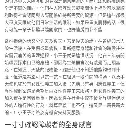
的對外界與人際互動的資源是相當困難的。而肌弱和癱瘓則完
全是不同的面向，他們在人際互動與親密關係上相對可以較順
利取得社會認同與人際關係維持所需要的資源，但是這些卻很
大程度受限於他們日常生活的限制，如果是重度肌弱的話，很
有可能一輩子都難以離開家門，也許連房門都不能。
脊椎損傷的話又分先天及後天，若是後天的話，在曾經如常人
般生活後，在受傷或重病後，重新適應身體和社會的時候往往
會需要痛苦的重建過程，小王子就是這個狀況，他在三年前開
始想要探索自己的身體，卻因為生殖器官沒有感覺而走頭無
路，在知道手天使的服務後，雖然他也不知道他能夠得到什
麼，但還是希望可以試一試。在經過一段時間的構通，以及手
天使也終於有女性性義工加入後（先前只有男同志性義工，但
異性戀個案還是希望是由女性性義工來服務，但女性性義工的
加入實在是困難重重，因為女性在社會中較不被允許與伴侶以
外的人進行性的行為，就算是義工也不行，這又是一篇長篇大
論。）小王子才終於有機會安排受服務。
一寸寸確認障礙者的全身感官