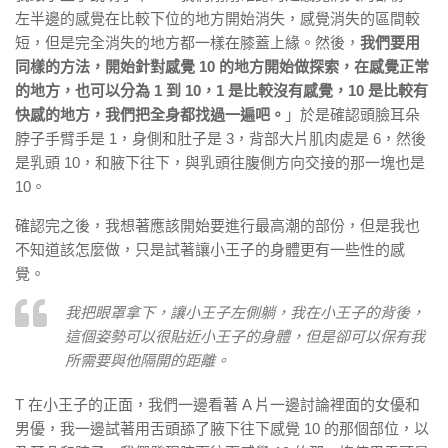
左半邊的感覺在比較下位的地方開始消失，感覺消失的區間較
短，但是完全消失的地方都一樣在膝蓋上緣。然後，
我們要用
同樣的方法，開始針對感覺 10 的地方開始做探索，在感覺正常
的地方，也可以分為 1 到 10，1 是比較沒有感覺，10 是比較有
快感的地方，我們把全身都找過一遍吧。
」於是確認頭臉耳朵
脖子手臂手是 1，身側和肚子是 3，背部大片肌肉處是 6，然後
是乳頭 10，和腋下往下，與乳頭往腹側方向交接的那一塊也是
10。
確認完之後，我想著應該開始要進行最高潮的部份，但是我也
不知道該怎麼做，只是試著讓小王子的身體更有一些性的感
覺。
我把眼罩拿下，讓小王子左側躺，我在小王子的背後，
這個姿勢可以很貼近小王子的身體，但是卻可以保有我
所需要與他隔開的距離。
T 在小王子的正面，我們一邊看著 A 片一邊討論裡面的女優和
男優，我一邊試著用舌頭舔了腋下往下感覺 10 的那個部位，以