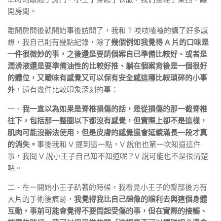
開房間。
離開房間後就開始事後訪問了，我和 T 吱吱喳喳的講了好多感
想，我自己則有幾點紀錄，除了
幾個例如我覺得 A 片的口味是
一件很微妙的事，之後還是要請個案自已準備比較好、或者是
潤滑液還是要準備油性的比較好推、躺在個案背後是一個很好
的體位，又曖味有感覺又可以保有安全感這種比較瑣碎的小事
外
，還有幾件比較印象深刻的事：
一、
我一直以為如果是脊椎損傷的話，是從損傷的那一截脊椎
往下，包括那一整圈以下都沒有感覺，但實際上卻不是這樣，
肌肉可能沒辦法使用，但是皮膚的感覺還會延續滿長一段才真
的消失。
事後我和 V 提到這一點，V 說他也第一次知道這件
事，我問 V 說小王子自己知不知道呢？V 說可能也不是很清楚
吧。
二、在一開始小王子趴著的時候，我看見小王子的臀部後方有
大片的手術後痕跡，
我覺得我比自己想像的順利去與這個身體
互動，事前可能會覺得不要問起受傷的事，但在實際的接觸、