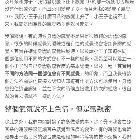
及耳朵和脖子，我們發現腋下往下感覺 10 的那一塊使用舌頭是
沒有什麼感覺的，而耳朵則變成了 8，而且漸漸的變成了感覺
10。我問小王子為什麼耳朵的感覺上升了，小王子也說不上
來，我問是因為性的感覺嗎？他說可能是。
我解釋說，有的時候身體的感覺不是只是很單純的肉體的感
覺，很多的時候感覺到曖昧或是有性的感覺也會增加身體的感
覺。其實在確認身體的感覺區域時，以及讓小王子知道在同一
個部位使用不同的方式會有不一樣的感覺，我希望可以建立一
個小王子對自己身體敏感程度的基本認識，以及一種「
其實用
不同的方法同一個部位會有不同感覺
」的印象，而且我覺得這
個方法不需要他直接去認知與知道有什麼方法可以使用，身體
會記住這些認知，並在下次的時候直接啟用這次的經驗，很自
然的會去嚐試不一樣的方法。
整個氣氛說不上色情，但是蠻親密
除此之外，我們中間討論了許多做愛的事，除了分享我會在舔
耳朵的時候呼吸氣讓耳朵感覺到溫度的變化，有的時候也會輕
輕弄出一點口水的聲音或是輕輕的呻吟等等的技巧交換，我們