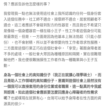
情？應該告訴他怎麼樣的事？
我發現我一點也無法使用這社會上我所認識的任何一個身份套
入這個任務中，社工師不適合，按摩師不適合，居家照顧者不
適合，這三者應該不會碰到對方的性器官，而且我也不希望只
是像碰一個身體器官一樣在碰小王子。性工作者這個身份可能
是最靠近，但是，一方面是因為他基本上無法勃起（只能小部
份），也不會射精，所以並不會想要向性工作者尋求性服務，
二方面是這個行業正巧在這個社會中，「享受」著跟身障者差
不多的處境，一般社會大眾因為種種原因和隔閡，實在很難理
解他們，我也便很難揣摸性工作者作為一種職業與小王子互
動。
身為一個社會上的高知識份子（我正在就讀心理學碩士），而
且是助人工作領域的高知識份子，意識到這個社會上居然沒有
一個我可以直接套用的身份位置或者職業，這一點真的令我感
到訝異，如此這個社會應該要怎麼回應身心障礙者的性需求
呢？
也感嘆現在就算有心，台灣可以給予身障者在性方面的資
源真的很少。