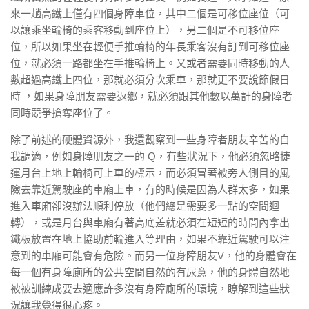
來一趟高鐵上僅有四個身障車位，其中二個是可移位座位（可
以讓乘坐輪椅的乘客移動到座位上），另二個是不可移位座
位，所以如果坐在輕便手推輪椅的年長乘客沒有訂到可移位座
位，就必須一路都坐在手推輪椅上。又或者需要同時移動的人
數超過高鐵上四位，那就必須分次乘車，那就更不要說節假日
時 ，如果身障朋友需要返鄉，就必須跟其他數以萬計的身障者
同時競爭搶奪座位了。
除了前述的硬體資源外，我還觀察到一些身障者朋友辛苦的自
我調適，例如身障朋友之一的 Q，有些狀況下，他必須忽略捷
運月台上地上輪椅可上車的標示，而必須冒著被旁人側目的風
險去靠近駕駛座的車廂上車，有的時候是因為人群太多，如果
進入車廂卻沒辦法順利停放（他們總是需要多一點的空間迴
轉），或是月台與車廂有著高底差就必須在短短的時間內拿出
鐵板放置在地上協助前輪進入等理由，如果不靠近駕駛可以注
意到的車廂可能會有危險。而另一位身障朋友V，他的身體會在
每一個有身障廁所的公共空間自然的有尿意，他的身體自然地
被被訓練成要去適應許多沒有身障廁所的環境，瞭解到這些狀
況讓我覺得很心疼。