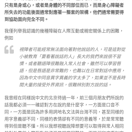
只有是身或心，或者是身體的不同部位而已，而是身心障礙者
所失去的功能後面通常對應著一整套的架構，他們通常需要得
到協助面向完全不同。
我僅列舉我認識的幾種障礙在人際互動或親密關係上的困難，
例如
視障者可能經常無法面向著對他說話的人，可是這對從
小被教育「要看著說話的人」長大的我們來說很不習
慣。或者聽語障很難融入常人社會，雖然可以學習唇
語，但是唇語是非常難的，也難以在日常對話中應用，
因為中文中同音異字異義的字太多了，如果並不是長時
間大量的接受外界資訊，很難辨別對方說的話。
我曾經在同樣說中文的北京待過一年，前三個月朋友們所說的
話我都必須一一確認對方在說的是什麼字，一方面是口音不
同，一方面是因為許多用詞地名文法與台灣不同，甚至同樣的
用字意義卻不同，同樣的表情卻有不同的意義等，於是常常聽
得到但是聽不懂。所以我想視聽說障想要可以取得與常人相同