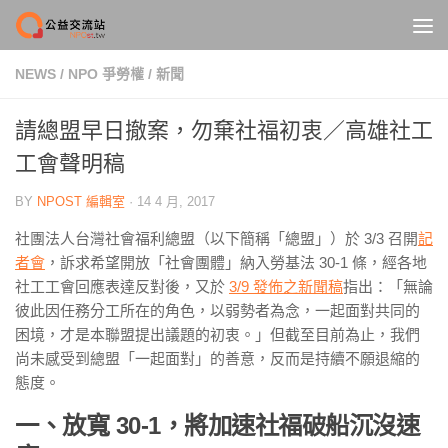
Skip to content
NEWS
/
NPO 爭勞權
/
新聞
請總盟早日撤案，勿棄社福初衷／高雄社工
工會聲明稿
BY
NPOST 編輯室
·
14 4 月, 2017
社團法人台灣社會福利總盟（以下簡稱「總盟」）於 3/3 召開
記
者會
，訴求希望開放「社會團體」納入勞基法 30-1 條，經各地
社工工會回應表達反對後，又於
3/9 發佈之新聞稿
指出：「無論
彼此因任務分工所在的角色，以弱勢者為念，一起面對共同的
困境，才是本聯盟提出議題的初衷。」但截至目前為止，我們
尚未感受到總盟「一起面對」的善意，反而是持續不願退縮的
態度。
一、放寬 30-1
，將加速社福破船沉沒速