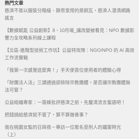
熱門文章
慈濟不是以服裝分階級、靜思堂用的是銅瓦，慈濟人澄清網路
謠言
【數據賦能 公益創新】8、10月場_讓改變被看見：NPO 數據影
響力全攻略系列線上課程
【北區-進階型技術工作坊】公益特攻隊：NGO/NPO 的 AI 高效
工作流實戰
「我第一次感覺這麼爽！」手天使首位使用者的體驗心得
「財團法人法」三讀通過卻排除宗教團體，是否讓宗教團體無
法可管？
公益組織專家：一窩蜂批評慈濟之前，先釐清流言蜚語吧！
把錢捐給慈濟就不管了，算不算做善事？
我在桃園女監的日與夜－專訪一位匿名受刑人的鐵窗時光
（上）