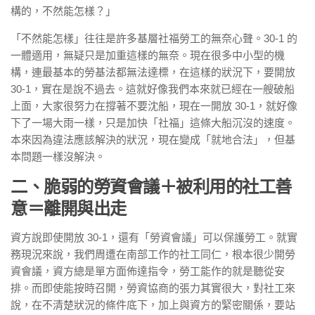
構的，不然能怎樣？」
「不然能怎樣」往往是許多基層社福勞工的無奈心聲。30-1 的
一體適用，無疑只是加重這樣的無奈。現在很多中小型的機
構，連最基本的勞基法都無法達標，在這樣的狀況下，要開放
30-1，實在是說不過去。這就好像我們本來就已經在一艘破船
上面，大家很努力在撐著不要沈船，現在一開放 30-1，就好像
下了一場大雨一樣，只是加快「社福」這條大船沉沒的速度。
本來因為違法應該解決的狀況，現在變成「就地合法」，但基
本問題一樣沒解決。
二、脆弱的勞資會議＋被利用的社工善
意＝離開與出走
資方說即使開放 30-1，還有「勞資會議」可以保護勞工。就實
務現況來說，我們周遭在南部工作的社工同仁，根本很少開勞
資會議，資方總是單方面佈達指令，勞工能作的就是聽從安
排。而即使能按時召開，勞資協商的張力其實很大，對社工來
說，在不清楚狀況的條件底下，加上與資方的緊密關係，要站