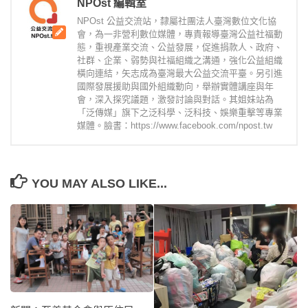
NPOst 編輯室
NPOst 公益交流站，隸屬社團法人臺灣數位文化協
會，為一非營利數位媒體，專責報導臺灣公益社福動
態，重視產業交流、公益發展，促進捐款人、政府、
社群、企業、弱勢與社福組織之溝通，強化公益組織
橫向連結，矢志成為臺灣最大公益交流平臺。另引進
國際發展援助與國外組織動向，舉辦實體講座與年
會，深入探究議題，激發討論與對話。其姐妹站為
「泛傳媒」旗下之泛科學、泛科技、娛樂重擊等專業
媒體。臉書：https://www.facebook.com/npost.tw
YOU MAY ALSO LIKE...