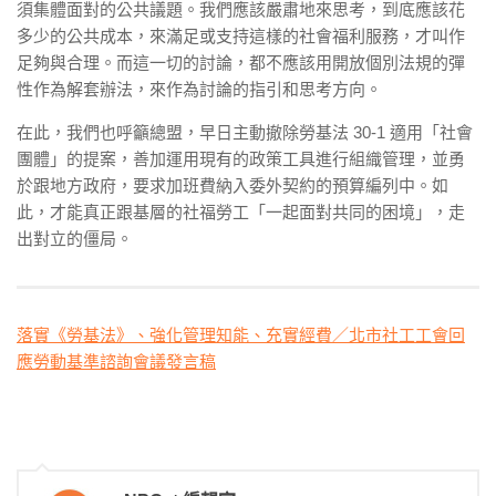
須集體面對的公共議題。我們應該嚴肅地來思考，到底應該花
多少的公共成本，來滿足或支持這樣的社會福利服務，才叫作
足夠與合理。而這一切的討論，都不應該用開放個別法規的彈
性作為解套辦法，來作為討論的指引和思考方向。
在此，我們也呼籲總盟，早日主動撤除勞基法 30-1 適用「社會
團體」的提案，善加運用現有的政策工具進行組織管理，並勇
於跟地方政府，要求加班費納入委外契約的預算編列中。如
此，才能真正跟基層的社福勞工「一起面對共同的困境」，走
出對立的僵局。
落實《勞基法》、強化管理知能、充實經費／北市社工工會回
應勞動基準諮詢會議發言稿