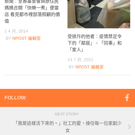
新聞：至善基金會與原住民
媽媽合開「快樂一煮」便當
店 看見都市裡部落照顧的價
值
1 4 月, 2014
受排斥的他者：疫情禁足令
BY
NPOST 編輯室
下的「鄰居」、「同事」和
「家人」
14 7 月, 2021
BY
NPOST 編輯室
FOLLOW:
NEXT STORY
「我是這樣活下來的。」社工的愛，接住每一位家創少
女