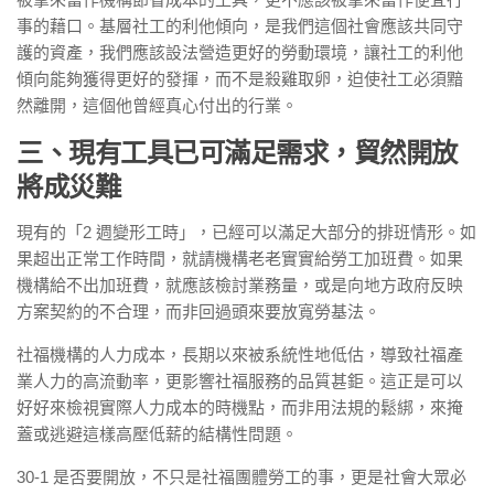
事的藉口。基層社工的利他傾向，是我們這個社會應該共同守
護的資產，我們應該設法營造更好的勞動環境，讓社工的利他
傾向能夠獲得更好的發揮，而不是殺雞取卵，迫使社工必須黯
然離開，這個他曾經真心付出的行業。
三、現有工具已可滿足需求，貿然開放
將成災難
現有的「2 週變形工時」，已經可以滿足大部分的排班情形。如
果超出正常工作時間，就請機構老老實實給勞工加班費。如果
機構給不出加班費，就應該檢討業務量，或是向地方政府反映
方案契約的不合理，而非回過頭來要放寬勞基法。
社福機構的人力成本，長期以來被系統性地低估，導致社福產
業人力的高流動率，更影響社福服務的品質甚鉅。這正是可以
好好來檢視實際人力成本的時機點，而非用法規的鬆綁，來掩
蓋或逃避這樣高壓低薪的結構性問題。
30-1 是否要開放，不只是社福團體勞工的事，更是社會大眾必