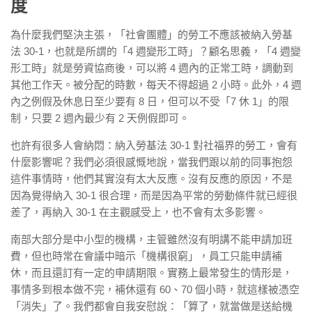
度
為什麼我們堅決主張，「社會團體」的勞工不應該被納入勞基
法 30-1，也就是所謂的「4 週變形工時」？顧名思義，「4 週變
形工時」就是勞資協商後，可以將 4 週內的正常工時，調動到
其他工作天。被分配的時數，每天不得超過 2 小時。此外，4 週
內之例假及休息日至少要有 8 日，但可以不受「7 休 1」的限
制，只要 2 週內最少有 2 天例假即可。
也許有很多人會納悶：納入勞基法 30-1 對社福界的勞工，會有
什麼影響呢？我們必須很感慨地說，當我們跟以前的同事抱怨
這件事情時，他們其實沒有太大反應。沒有反應的原因，不是
因為覺得納入 30-1 很合理，而是因為平常的勞動條件就已經很
差了，再納入 30-1 在主觀感受上，也不會有太多影響。
南部大部分是中小型的機構，主管雖然沒有明講不能申請加班
費，但也時常在會議中暗示「機構很窮」，員工只能申請補
休，而且還訂有一定的申請期限。實務上最常發生的情形是，
事情多到根本做不完，補休還有 60、70 個小時，就這樣被憑空
「消失」了。我們都會自我安慰說：「算了，就當做是送給機