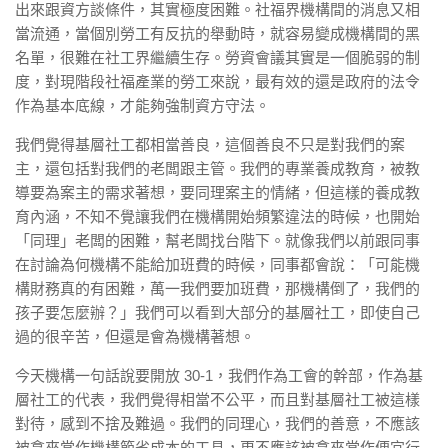
出來跟資方談條件，其實極度困難。社福界機構間的消息又相
當流通，當個別勞工有反抗的舉動時，就容易變成機構間的黑
名單，很難在社工界繼續生存。勞資會議其實是一個脆弱的制
度，對現階段社福產業的勞工來說，最有效的還是政府的法令
作為基本底線，才能夠強制資方守法。
我們覺得基層社工都相當善良，這個善良不只是對我們的案
主，還包括對我們的老闆跟主管。我們的專業養成教育，被教
導要為案主的需求著想，要同理案主的情緒，但這樣的養成教
育內涵，不知不覺讓我們在機構開始頻繁違法的時候，也開始
「同理」老闆的困難，幫老闆找台階下。就像我們以前跟同事
在討論為何機構不能給加班費的時候，同事都會說：「可能機
構財務真的有困難，萬一我們要加班費，那機構倒了，我們的
孩子要怎麼辦？」我們可以看到大部分的基層社工，即使自己
過的很辛苦，但還是會為機構著想。
今天機構一句話說要開放 30-1，我們作為工會的幹部，作為基
層社工的代表，我們覺得相當不公平，而且對基層社工被這樣
對待，感到不捨及難過。我們的同理心，我們的善意，不應該
被拿來當作機構節省成本的工具，更不應該被拿來當作便宜行