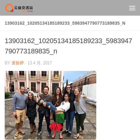
Skip to content
13903162_10205134185189233_5983947790773189835_N
13903162_10205134185189233_5983947
790773189835_n
BY
黃愉婷
·
13 4 月, 2017