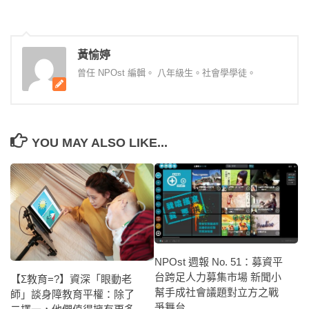
黃愉婷
曾任 NPOst 編輯。 八年級生。社會學學徒。
YOU MAY ALSO LIKE...
NPOst 週報 No. 51：募資平
台跨足人力募集市場 新聞小
【Σ教育=?】資深「眼動老
幫手成社會議題對立方之戰
師」談身障教育平權：除了
爭舞台