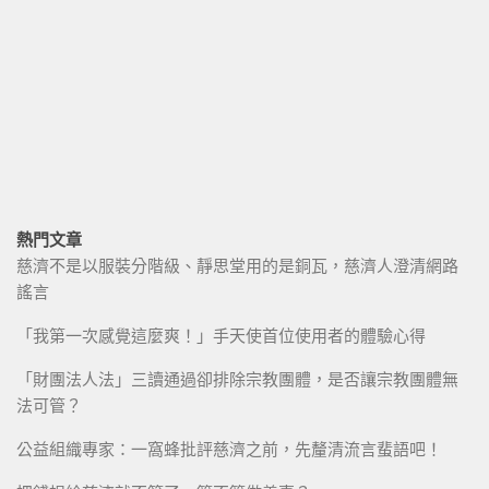
熱門文章
慈濟不是以服裝分階級、靜思堂用的是銅瓦，慈濟人澄清網路
謠言
「我第一次感覺這麼爽！」手天使首位使用者的體驗心得
「財團法人法」三讀通過卻排除宗教團體，是否讓宗教團體無
法可管？
公益組織專家：一窩蜂批評慈濟之前，先釐清流言蜚語吧！