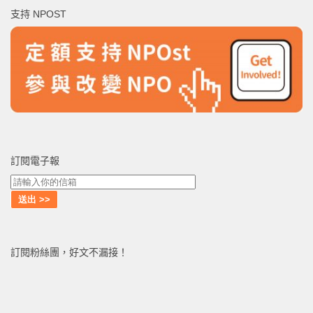
鍵
支持 NPOST
字:
訂閱電子報
訂閱粉絲團，好文不漏接！