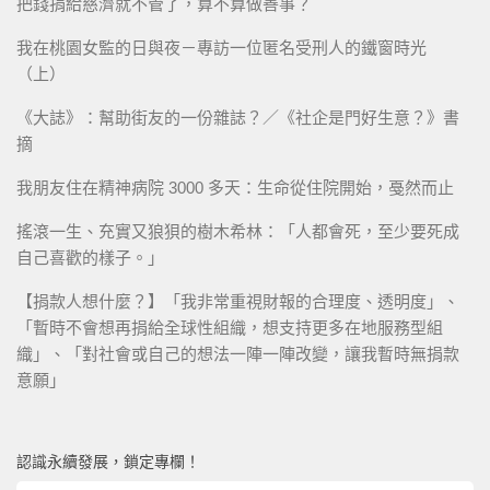
把錢捐給慈濟就不管了，算不算做善事？
我在桃園女監的日與夜－專訪一位匿名受刑人的鐵窗時光
（上）
《大誌》：幫助街友的一份雜誌？／《社企是門好生意？》書
摘
我朋友住在精神病院 3000 多天：生命從住院開始，戞然而止
搖滾一生、充實又狼狽的樹木希林：「人都會死，至少要死成
自己喜歡的樣子。」
【捐款人想什麼？】「我非常重視財報的合理度、透明度」、
「暫時不會想再捐給全球性組織，想支持更多在地服務型組
織」、「對社會或自己的想法一陣一陣改變，讓我暫時無捐款
意願」
認識永續發展，鎖定專欄！