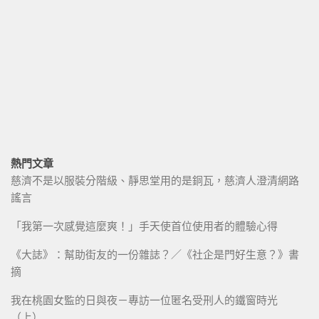
熱門文章
慈濟不是以服裝分階級、靜思堂用的是銅瓦，慈濟人澄清網路
謠言
「我第一次感覺這麼爽！」手天使首位使用者的體驗心得
《大誌》：幫助街友的一份雜誌？／《社企是門好生意？》書
摘
我在桃園女監的日與夜－專訪一位匿名受刑人的鐵窗時光
（上）