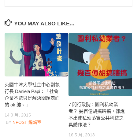
YOU MAY ALSO LIKE...
英國牛津大學社企中心副執
行長 Daniela Papi：「社會
企業不能只是解決問題表面
7 問行政院：圖利私幼業
的 ok 繃。」
者？ 幾百億胡搞瞎搞，卻說
14 9 月, 2015
不出使私幼落實公共利益之
BY
NPOST 編輯室
具體作法？
16 5 月, 2018