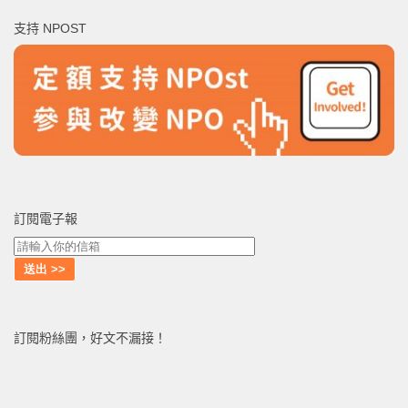
鍵
支持 NPOST
字:
訂閱電子報
訂閱粉絲團，好文不漏接！