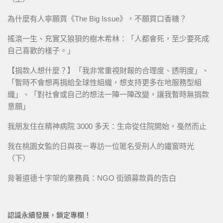
為什麼有人寧願買《The Big Issue》，不願買口香糖？
搖滾一生、充實又狼狽的樹木希林：「人都會死，至少要死成
自己喜歡的樣子。」
【捐款人想什麼？】「我非常重視財報的合理度、透明度」、
「暫時不會想再捐給全球性組織，想支持更多在地服務型組
織」、「對社會或自己的想法一陣一陣改變，讓我暫時無捐款
意願」
我朋友住在精神病院 3000 多天：生命從住院開始，戞然而止
我在桃園女監的日與夜－專訪一位匿名受刑人的鐵窗時光
（下）
背著道德十字架的業務員：NGO 街頭募款員的告白
認識永續發展，鎖定專欄！