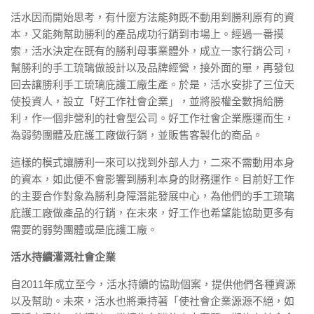
活水因而開始思考，有什麼方法能夠既不動用到勝利原有的資
本，又能夠幫助勝利的產品成功行銷到市場上。經過一番摸
索，活水決定在既有的勝利母事業體外，成立一家行銷公司，
幫勝利的手工琉璃做設計以及品牌經營，接外面的單，再發包
回去讓勝利手工琉璃庇護工廠生產。於是，活水安排了三位天
使投資人，設立「好工作社會企業」，並將股權全數捐給勝
利，作一個非營利的社會型公司。好工作社會企業應運而生，
為弱勢團體及庇護工廠做行銷，並販售客製化的商品。
這樣的模式讓勝利一來可以找到外部人力，二來不需動用本身
的資本，如此便不會影響到勝利本身的財務運作。目前好工作
的主要合作對象為勝利身障潛能發展中心，為他們的手工琉璃
庇護工廠做產品的行銷，在未來，好工作也希望能協助更多有
需要的弱勢團體或是庇護工廠。
活水持續灌溉社會企業
自2011年成立至今，活水持續的協助個案，提供他們各種資源
以及幫助。未來，活水也將秉持著「使社會企業源源不絕，如