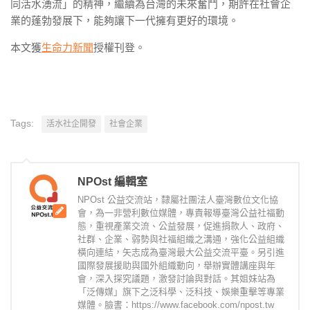
同活水湧流」的精神，繼續為台灣的未來奮鬥，期許在社會企
業的蓬勃發展下，能夠讓下一代擁有更好的環境。
本文獲
生命力新聞
授權刊登。
Tags:
活水社企開發
社會企業
NPOst 編輯室
NPOst 公益交流站，隸屬社團法人臺灣數位文化協
會，為一非營利數位媒體，專責報導臺灣公益社福動
態，重視產業交流、公益發展，促進捐款人、政府、
社群、企業、弱勢與社福組織之溝通，強化公益組織
橫向連結，矢志成為臺灣最大公益交流平臺。另引進
國際發展援助與國外組織動向，舉辦實體講座與年
會，深入探究議題，激發討論與對話。其姐妹站為
「泛傳媒」旗下之泛科學、泛科技、娛樂重擊等專業
媒體。臉書：https://www.facebook.com/npost.tw