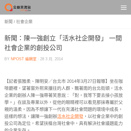
Skip to content
新聞
/
社會企業
新聞：陳一強創立「活水社企開發」 一間
社會企業的創投公司
BY
NPOST 編輯室
·
28 3 月, 2014
【記者張雅柔、陳明安／台北市 2014年3月27日報導】坐在咖
啡廳裡，望著窗外熙來攘往的人群、飄著雨的台北街頭，活水
企業的創辦人陳一強帶著笑意說：「對，我等下要去接小孩放
學。」在談及專業以外，從他的眼睛裡可以看見那抹專屬於父
親的溫柔。因為不想讓下一代在充滿社會問題的環境中成長，
這樣的想法，讓陳一強創辦
活水社企開發
，以社會企業中的創
投公司為定位，希望扶植台灣社會中，具有解決社會議題能力
的企業生存。