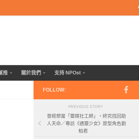
幫推
關於我們
支持 NPOst
FOLLOW:
PREVIOUS STORY
曾經想當「靈媒社工師」，終究找回助
人天命／專訪《通靈少女》原型角色劉
柏君