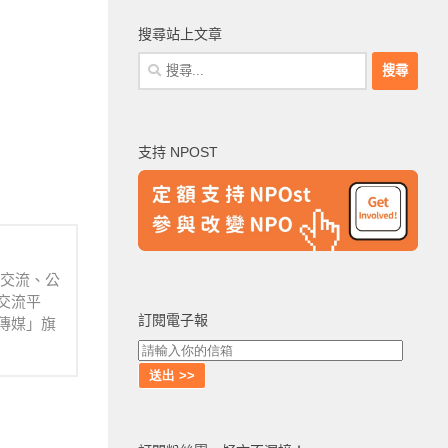
搜尋站上文章
搜
尋
關
鍵
支持 NPOST
字:
業交流、公
交流平
訂閱電子報
傳媒」旗