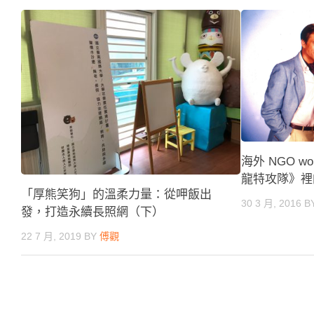
海外 NGO w
龍特攻隊》裡
「厚熊笑狗」的溫柔力量：從呷飯出
30 3 月, 2016
B
發，打造永續長照網（下）
22 7 月, 2019
BY
傅觀