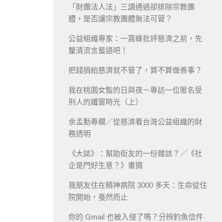
「財團法人法」三讀通過卻排除宗教團
體，是否讓宗教團體無法可管？
公益組織專家：一窩蜂批評慈濟之前，先
釐清流言蜚語吧！
把錢捐給慈濟就不管了，算不算做善事？
我在桃園女監的日與夜－專訪一位匿名受
刑人的鐵窗時光（上）
余孟勳專欄／從慈濟看台灣公益組織的財
務透明
《大誌》：幫助街友的一份雜誌？／《社
企是門好生意？》書摘
我朋友住在精神病院 3000 多天：生命從住
院開始，戞然而止
你的 Gmail 也被入侵了嗎？分辨釣魚信件