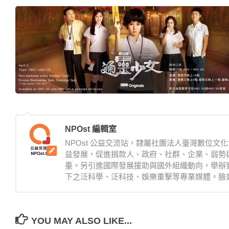
NPOst 編輯室
NPOst 公益交流站，隸屬社團法人臺灣數位
益發展，促進捐款人、政府、社群、企業、弱勢
臺。另引進國際發展援助與國外組織動向，舉辦
下之泛科學、泛科技、娛樂重擊等專業媒體。臉書：https://
YOU MAY ALSO LIKE...