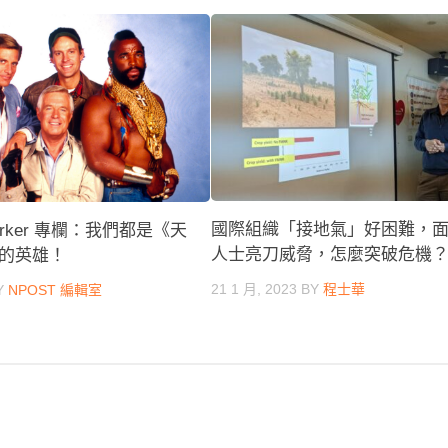
國際組織「接地氣」好困難，
orker 專欄：我們都是《天
人士亮刀威脅，怎麼突破危機
的英雄！
21 1 月, 2023
BY
程士華
Y
NPOST 編輯室