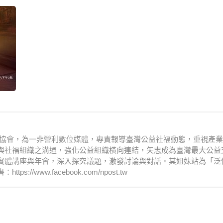
文化協會，為一非營利數位媒體，專責報導臺灣公益社福動態，重視產
與社福組織之溝通，強化公益組織橫向連結，矢志成為臺灣最大公益
實體講座與年會，深入探究議題，激發討論與對話。其姐妹站為「泛
www.facebook.com/npost.tw