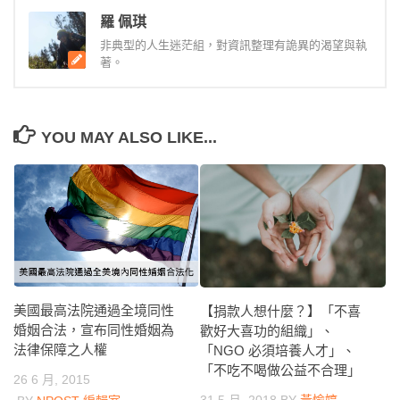
羅 佩琪
非典型的人生迷茫組，對資訊整理有詭異的渴望與執
著。
YOU MAY ALSO LIKE...
美國最高法院通過全境同性
【捐款人想什麼？】「不喜
婚姻合法，宣布同性婚姻為
歡好大喜功的組織」、
法律保障之人權
「NGO 必須培養人才」、
「不吃不喝做公益不合理」
26 6 月, 2015