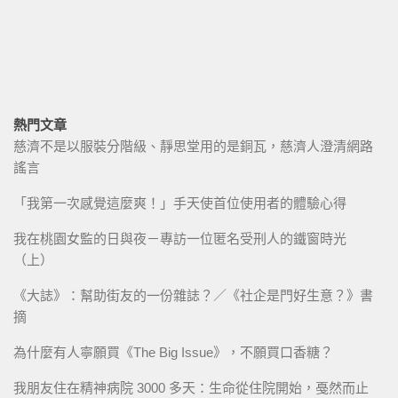
熱門文章
慈濟不是以服裝分階級、靜思堂用的是銅瓦，慈濟人澄清網路
謠言
「我第一次感覺這麼爽！」手天使首位使用者的體驗心得
我在桃園女監的日與夜－專訪一位匿名受刑人的鐵窗時光
（上）
《大誌》：幫助街友的一份雜誌？／《社企是門好生意？》書
摘
為什麼有人寧願買《The Big Issue》，不願買口香糖？
我朋友住在精神病院 3000 多天：生命從住院開始，戞然而止