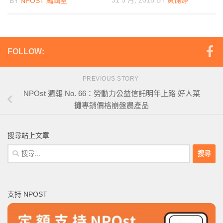
31 5 月, 2018
BY
黃愉婷
BY
NPOST 編輯室
FOLLOW:
PREVIOUS STORY
NPOst 週報 No. 66：勞動力公益信託明年上路 好人菜
攤專銷價格崩盤農產品
搜尋站上文章
搜
尋
關
鍵
支持 NPOST
字: