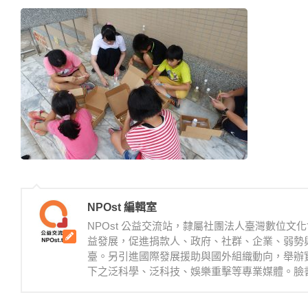
NPOst 編輯室
NPOst 公益交流站，隸屬社團法人臺灣數位
益發展，促進捐款人、政府、社群、企業、弱勢
臺。另引進國際發展援助與國外組織動向，舉辦
下之泛科學、泛科技、娛樂重擊等專業媒體。臉書：https://