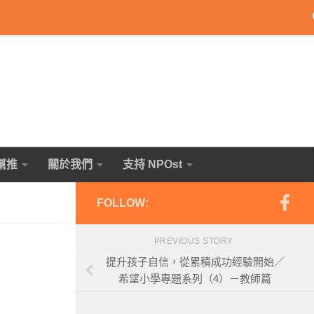
幫推
關於我們
支持 NPOst
FOLLOW:
PREVIOUS STORY
提升孩子自信，從累積成功經驗開始／
希望小學專題系列（4）－教師篇