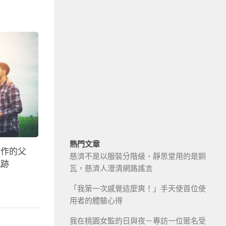
熱門文章
合作的父
慈濟不是以服裝分階級、靜思堂用的是銅
軌跡
瓦，慈濟人澄清網路謠言
「我第一次感覺這麼爽！」手天使首位使
用者的體驗心得
我在桃園女監的日與夜－專訪一位匿名受