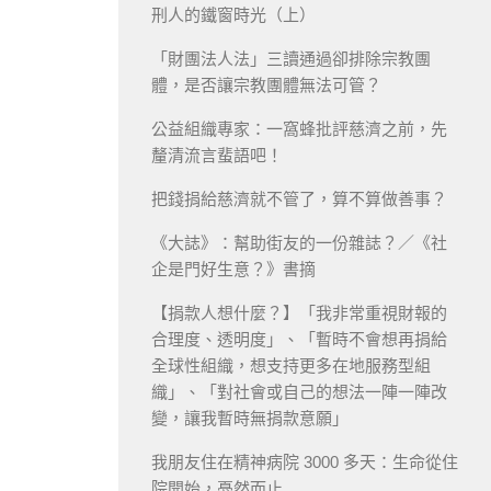
刑人的鐵窗時光（上）
「財團法人法」三讀通過卻排除宗教團
體，是否讓宗教團體無法可管？
公益組織專家：一窩蜂批評慈濟之前，先
釐清流言蜚語吧！
把錢捐給慈濟就不管了，算不算做善事？
《大誌》：幫助街友的一份雜誌？／《社
企是門好生意？》書摘
【捐款人想什麼？】「我非常重視財報的
合理度、透明度」、「暫時不會想再捐給
全球性組織，想支持更多在地服務型組
織」、「對社會或自己的想法一陣一陣改
變，讓我暫時無捐款意願」
我朋友住在精神病院 3000 多天：生命從住
院開始，戞然而止