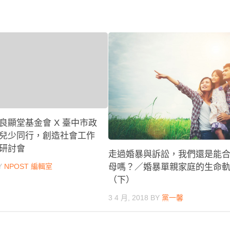
良顯堂基金會 X 臺中市政
兒少同行，創造社會工作
研討會
走過婚暴與訴訟，我們還是能
Y
NPOST 編輯室
母嗎？／婚暴單親家庭的生命
（下）
3 4 月, 2018
BY
黨一馨