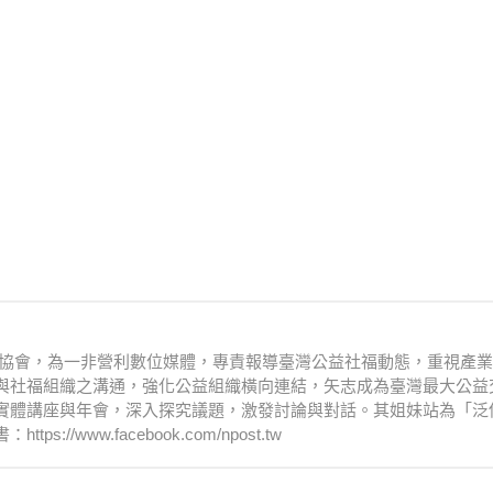
文化協會，為一非營利數位媒體，專責報導臺灣公益社福動態，重視產
與社福組織之溝通，強化公益組織橫向連結，矢志成為臺灣最大公益
實體講座與年會，深入探究議題，激發討論與對話。其姐妹站為「泛
www.facebook.com/npost.tw