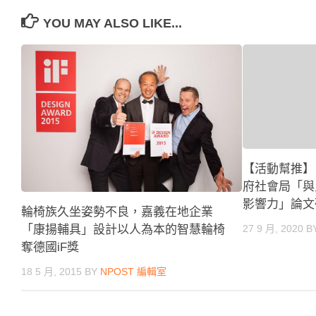
YOU MAY ALSO LIKE...
【活動幫推】
府社會局「與
影響力」論文
輪椅族久坐姿勢不良，嘉義在地企業
27 9 月, 2020
B
「康揚輔具」設計以人為本的智慧輪椅
奪德國iF獎
18 5 月, 2015
BY
NPOST 編輯室