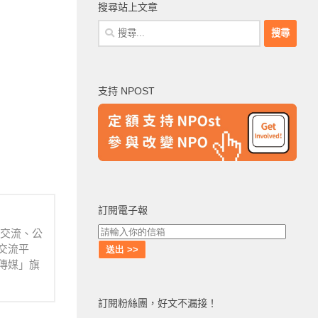
搜尋站上文章
搜
尋
關
鍵
支持 NPOST
字:
訂閱電子報
業交流、公
交流平
傳媒」旗
訂閱粉絲團，好文不漏接！