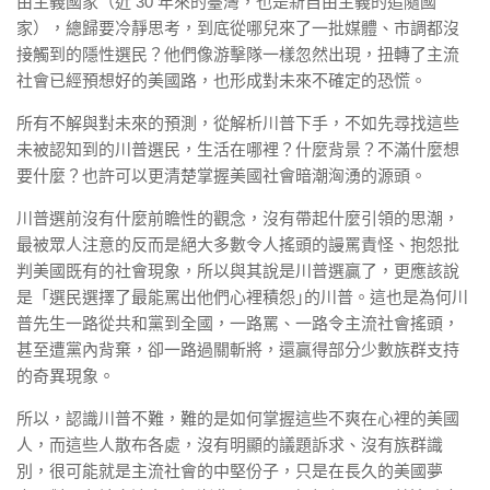
由主義國家（近 30 年來的臺灣，也是新自由主義的追隨國
家），總歸要冷靜思考，到底從哪兒來了一批媒體、市調都沒
接觸到的隱性選民？他們像游擊隊一樣忽然出現，扭轉了主流
社會已經預想好的美國路，也形成對未來不確定的恐慌。
所有不解與對未來的預測，從解析川普下手，不如先尋找這些
未被認知到的川普選民，生活在哪裡？什麼背景？不滿什麼想
要什麼？也許可以更清楚掌握美國社會暗潮洶湧的源頭。
川普選前沒有什麼前瞻性的觀念，沒有帶起什麼引領的思潮，
最被眾人注意的反而是絕大多數令人搖頭的謾罵責怪、抱怨批
判美國既有的社會現象，所以與其說是川普選贏了，更應該說
是「選民選擇了最能罵出他們心裡積怨｣的川普。這也是為何川
普先生一路從共和黨到全國，一路罵、一路令主流社會搖頭，
甚至遭黨內背棄，卻一路過關斬將，還贏得部分少數族群支持
的奇異現象。
所以，認識川普不難，難的是如何掌握這些不爽在心裡的美國
人，而這些人散布各處，沒有明顯的議題訴求、沒有族群識
別，很可能就是主流社會的中堅份子，只是在長久的美國夢