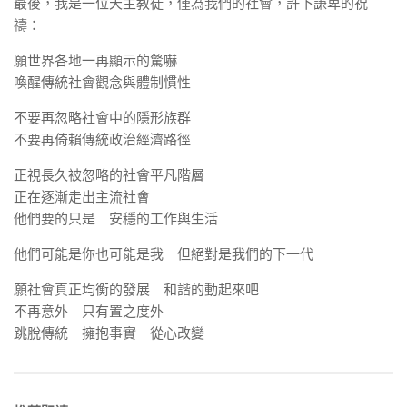
最後，我是一位天主教徒，僅為我們的社會，許下謙卑的祝
禱：
願世界各地一再顯示的驚嚇
喚醒傳統社會觀念與體制慣性
不要再忽略社會中的隱形族群
不要再倚賴傳統政治經濟路徑
正視長久被忽略的社會平凡階層
正在逐漸走出主流社會
他們要的只是 安穩的工作與生活
他們可能是你也可能是我 但絕對是我們的下一代
願社會真正均衡的發展 和諧的動起來吧
不再意外 只有置之度外
跳脫傳統 擁抱事實 從心改變