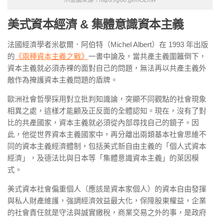
美式資本經濟 & 集體意識資本主義
法國經濟學者米歇爾．阿伯特（Michel Albert）在 1993 年出版
的
《兩種資本主義之戰》
一書中論及，當共產主義圍籬倒下，
資本主義就必須赤裸的面對自己的問題，無法再以共產主義外
敵作為掩護資本主義問題的盾牌。
歐洲社會哲學採用對立批判知識論，突顯不同觀點的社會現象
相異之處，這樣才能顧及正反面的全體認知。現在，沒有了對
比的共產國家，資本主義就必須從內部尋找自己的鏡子。因
此，他從世界資本主義國家中，再分離出兩類基本社會思維不
同的資本主義經濟體制，包括美式新自由主義的「個人式資本
經濟」，及德法比與日本等「集體意識資本主義」的萊因模
式。
美式資本社會偏重個人（應該是資本家個人）的資本自由發揮
與私人財產維護，強調經濟效益最大化，保障股東權益，企業
的社會責任就是守法與誠實繳稅，商業交易之外的事，是政府