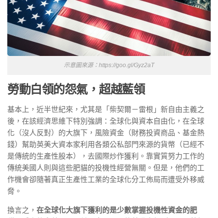
示意圖來源：https://goo.gl/Gyz2aT
勞動白領的怨氣，超越藍領
基本上，近半世紀來，尤其是「柴契爾－雷根」新自由主義之
後，在該經濟思維下特別強調：全球化與資本自由化，在全球
化（沒人反對）的大旗下，風險資金（財務投資商品、基金熱
錢）幫助英美大資本家利用各類公私部門來源的貨幣（已經不
是傳統的生產性股本），去國際炒作獲利。靠實質努力工作的
傳統美國人則與這些肥貓的投機性經營無關。但是，他們的工
作機會卻隨著真正生產性工業的全球化分工佈局而遭受外移威
脅。
換言之，
在全球化大旗下獲利的是少數掌握投機性資金的肥