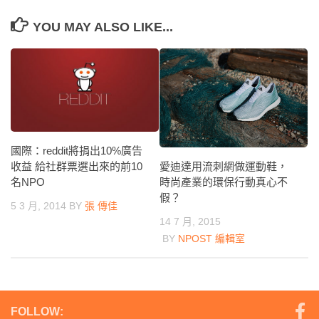
YOU MAY ALSO LIKE...
國際：reddit將捐出10%廣告
愛迪達用流刺網做運動鞋，
收益 給社群票選出來的前10
時尚產業的環保行動真心不
名NPO
假？
5 3 月, 2014
BY
張 傳佳
14 7 月, 2015
BY
NPOST 編輯室
FOLLOW: