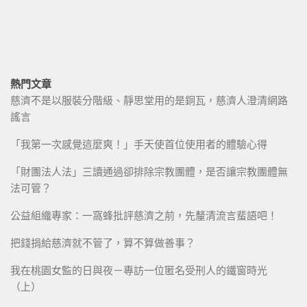
熱門文章
慈濟不是以服裝分階級、靜思堂用的是銅瓦，慈濟人澄清網路
謠言
「我第一次感覺這麼爽！」手天使首位使用者的體驗心得
「財團法人法」三讀通過卻排除宗教團體，是否讓宗教團體無
法可管？
公益組織專家：一窩蜂批評慈濟之前，先釐清流言蜚語吧！
把錢捐給慈濟就不管了，算不算做善事？
我在桃園女監的日與夜－專訪一位匿名受刑人的鐵窗時光
（上）