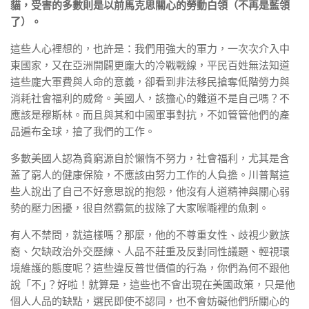
貓，受害的多數則是以前馬克思關心的勞動白領（不再是藍領
了）。
這些人心裡想的，也許是：我們用強大的軍力，一次次介入中
東國家，又在亞洲開闢更龐大的冷戰戰線，平民百姓無法知道
這些龐大軍費與人命的意義，卻看到非法移民搶奪低階勞力與
消耗社會福利的威脅。美國人，該擔心的難道不是自己嗎？不
應該是穆斯林。而且與其和中國軍事對抗，不如管管他們的產
品遍布全球，搶了我們的工作。
多數美國人認為貧窮源自於懶惰不努力，社會福利，尤其是含
蓋了窮人的健康保險，不應該由努力工作的人負擔。川普幫這
些人說出了自己不好意思說的抱怨，他沒有人道精神與關心弱
勢的壓力困擾，很自然霸氣的拔除了大家喉嚨裡的魚刺。
有人不禁問，就這樣嗎？那麼，他的不尊重女性、歧視少數族
裔、欠缺政治外交歷練、人品不莊重及反對同性議題、輕視環
境維護的態度呢？這些違反普世價值的行為，你們為何不跟他
說「不｣？好啦！就算是，這些也不會出現在美國政策，只是他
個人人品的缺點，選民即使不認同，也不會妨礙他們所關心的