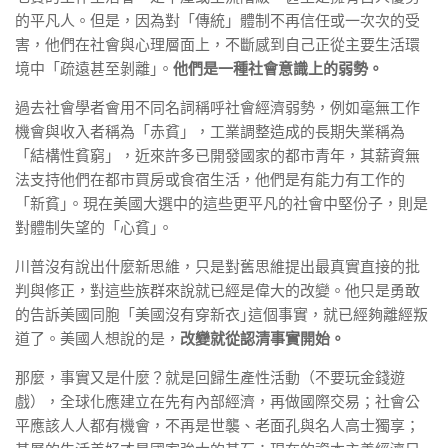
的平凡人。但是，因為對「傳統」體制不再信任或一次次的受
害，他們在社會與心理層面上，不斷感到自己正從主要生活環
境中「疏遠甚至剝離｣。
他們是一種社會意識上的弱勢。
過去社會學者會用不同名詞稱呼社會經濟弱勢，例如毫無工作
機會與收入者稱為「赤貧」，工業調整造成的長期失業稱為
「結構性貧窮」，近來許多已開發國家的都市青年，其薪資無
法支持他們在都市買房或食宿生活，他們是有能力有工作的
「新貧｣。現在美國大選中的這些更平凡的社會中堅份子，則是
對體制失望的「心貧｣。
川普沒有說出什麼新思維，只是對舊思維提出最真實直接的批
判與修正，對這些族群來說就已經是偉大的改變。他只是勇敢
的告訴美國同胞「美國沒有穿新衣｣這個事實，就已經夠離經叛
道了。美國人想說的是，
改變就從認清事實開始。
那麼，事實又是什麼？就是回歸生產性活動（不要玩金錢遊
戲），全球化應建立在先有內部經濟，再做國際交易；社會公
平應該人人都有機會，不再是世襲、老面孔與名人高士獨享；