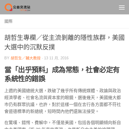
Skip to content
國際
胡哲生專欄／從主流剝離的隱性族群，美國
大選中的沉默反撲
BY
胡哲生／輔大教授
·
13 11 月, 2016
當
「
出乎預料
」
成為常態
，
社會必定有
系統性的錯誤
上週的美國總統大選，跌破了幾乎所有傳統媒體、政論與政治
經濟學者、社會名流與資本家的眼鏡，選後幾天，美國幾大都
市仍有群眾抗議，也許，對於這樣一個在言行各方面都不符社
會道德標準的新總統，短時間內他們還無法接受。
在驚嘆、錯愕、費解中，不僅是美國，包括各個明顯傾向新自