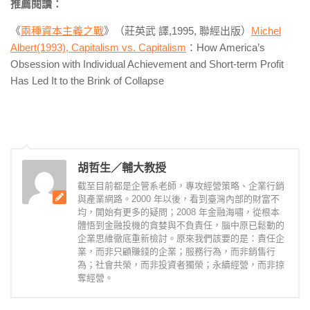
推薦閱讀：
《
兩種資本主義之戰
》（莊英武 譯,1995, 聯經出版）
Michel
Albert(1993), Capitalism vs. Capitalism
：How America’s
Obsession with Individual Achievement and Short-term Profit
Has Led It to the Brink of Collapse
胡哲生／輔大教授
截至目前都是企管系老師，專攻經營策略、企業行銷
與產業網路。2000 年以後，看到臺灣內部的財富不
均，開始有更多的疑問；2008 年金融海嘯，從根本
體悟到金融投機的貪婪與不負責任，腦中原已鬆動的
企業思維徹底重新檢討。原來我們該要的是：責任企
業，而非只顧賺錢的企業；服務行為，而非銷售行
為；社會共榮，而非投資者獨榮；永續經營，而非掠
奪經營。