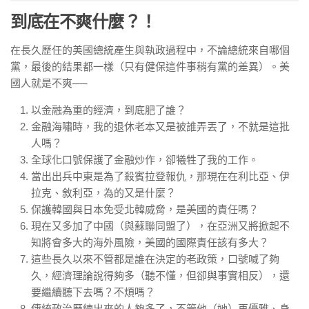
到底在不爽什麼？！
在長久歷任的美國總統產生與執政過程中，不論總統來自哪個
黨，最後的結果都一樣（只有健保這件事稍有黨的差異）。美
國人就是不爽──
以金融為重的經濟，到底肥了誰？
金融海嘯時，我的退休老本又是被誰弄丟了，不就是這批
人嗎？
全球化口號保護了金融炒作，卻犧牲了我的工作。
當出出兵中東是為了殺賓拉登報仇，那現在在利比亞、伊
拉克、敘利亞，為的又是什麼？
保護韓國與日本免受北韓威脅，是美國的責任嗎？
現在又多加了中國（與蘇聯同盟了），在亞洲又將掀起不
知將會多大的海外風險，美國的國際責任該有多大？
這些長久以來不管都是誰在決定的老政策，口號喊了夠
久，經濟理論說得夠多（聽不懂，但卻與事實相反），還
要繼續聽下去嗎？不煩嗎？
傳統政治歷練出來的人夠多了，不管他（她）再優雅、身