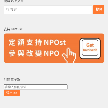
搜尋站上文章
搜
尋
關
鍵
支持 NPOST
字:
訂閱電子報