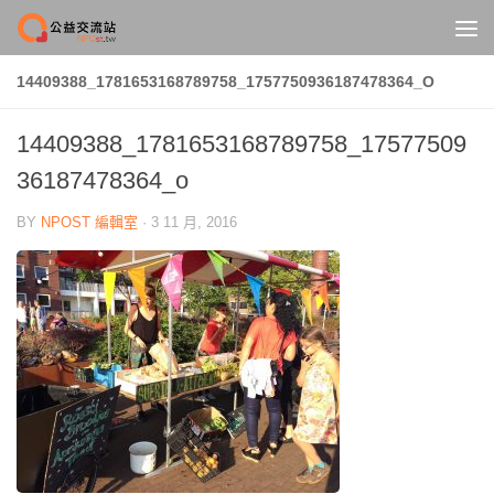
Skip to content
14409388_1781653168789758_1757750936187478364_O
14409388_1781653168789758_17577509
36187478364_o
BY
NPOST 編輯室
·
3 11 月, 2016