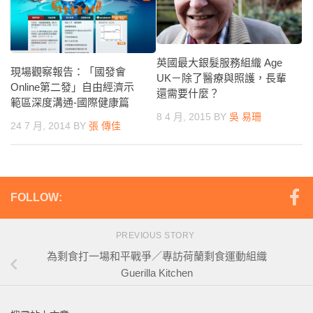
英國最大銀髮服務組織 Age
現場觀察報告：「國發會
UK－除了醫療與照護，長輩
Online第二發」自由經濟示
還需要什麼？
範區深度溝通-國際健康篇
8 4 月, 2015
BY
吳 易珊
24 7 月, 2014
BY
張 傳佳
FOLLOW:
PREVIOUS STORY
為剩食打一場和平戰爭／專訪荷蘭剩食運動組織
Guerilla Kitchen