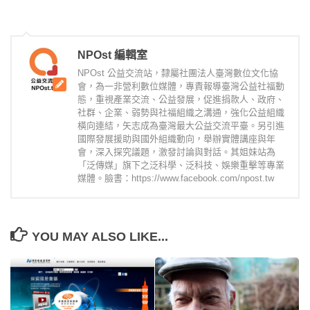
NPOst 編輯室
NPOst 公益交流站，隸屬社團法人臺灣數位文化協
會，為一非營利數位媒體，專責報導臺灣公益社福動
態，重視產業交流、公益發展，促進捐款人、政府、
社群、企業、弱勢與社福組織之溝通，強化公益組織
橫向連結，矢志成為臺灣最大公益交流平臺。另引進
國際發展援助與國外組織動向，舉辦實體講座與年
會，深入探究議題，激發討論與對話。其姐妹站為
「泛傳媒」旗下之泛科學、泛科技、娛樂重擊等專業
媒體。臉書：https://www.facebook.com/npost.tw
YOU MAY ALSO LIKE...