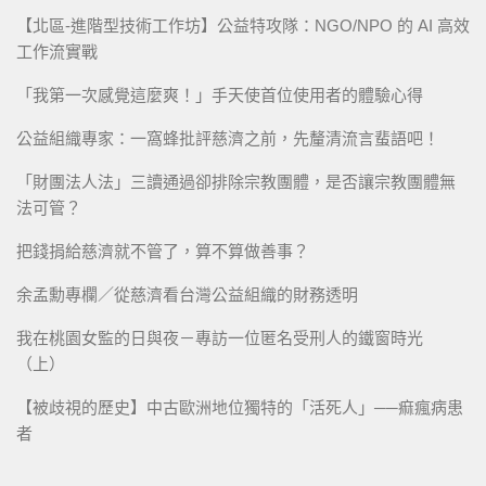
【北區-進階型技術工作坊】公益特攻隊：NGO/NPO 的 AI 高效
工作流實戰
「我第一次感覺這麼爽！」手天使首位使用者的體驗心得
公益組織專家：一窩蜂批評慈濟之前，先釐清流言蜚語吧！
「財團法人法」三讀通過卻排除宗教團體，是否讓宗教團體無
法可管？
把錢捐給慈濟就不管了，算不算做善事？
余孟勳專欄／從慈濟看台灣公益組織的財務透明
我在桃園女監的日與夜－專訪一位匿名受刑人的鐵窗時光
（上）
【被歧視的歷史】中古歐洲地位獨特的「活死人」──痲瘋病患
者