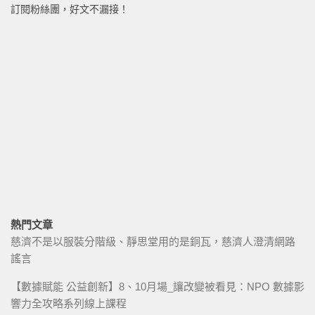
訂閱粉絲團，好文不漏接！
熱門文章
慈濟不是以服裝分階級、靜思堂用的是銅瓦，慈濟人澄清網路
謠言
【數據賦能 公益創新】8、10月場_讓改變被看見：NPO 數據影
響力全攻略系列線上課程