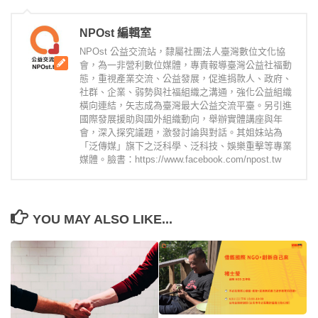
NPOst 編輯室
NPOst 公益交流站，隸屬社團法人臺灣數位文化協
會，為一非營利數位媒體，專責報導臺灣公益社福動
態，重視產業交流、公益發展，促進捐款人、政府、
社群、企業、弱勢與社福組織之溝通，強化公益組織
橫向連結，矢志成為臺灣最大公益交流平臺。另引進
國際發展援助與國外組織動向，舉辦實體講座與年
會，深入探究議題，激發討論與對話。其姐妹站為
「泛傳媒」旗下之泛科學、泛科技、娛樂重擊等專業
媒體。臉書：https://www.facebook.com/npost.tw
YOU MAY ALSO LIKE...