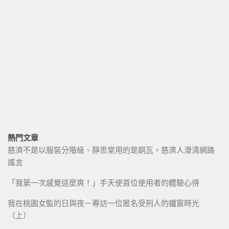
熱門文章
慈濟不是以服裝分階級、靜思堂用的是銅瓦，慈濟人澄清網路
謠言
「我第一次感覺這麼爽！」手天使首位使用者的體驗心得
我在桃園女監的日與夜－專訪一位匿名受刑人的鐵窗時光
（上）