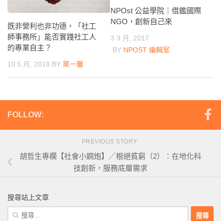
NPOst 公益學院｜借鑑國際
NGO，創新自己來
既非營利也非功德，「社工
師事務所」能否實踐社工人
3 3 月, 2017
的專業自主？
BY
NPOST 編輯室
10 5 月, 2018
BY
黨一馨
FOLLOW:
PREVIOUS STORY
胡哲生專欄【社會小鋼炮】／根絕貧窮（2）：在地化科
技創新，服務底層需求
搜尋站上文章
搜