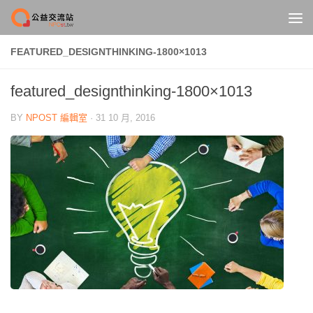
Skip to content
FEATURED_DESIGNTHINKING-1800×1013
featured_designthinking-1800×1013
BY
NPOST 編輯室
·
31 10 月, 2016