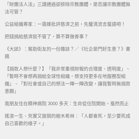
「財團法人法」三讀通過卻排除宗教團體，是否讓宗教團體無
法可管？
公益組織專家：一窩蜂批評慈濟之前，先釐清流言蜚語吧！
把錢捐給慈濟就不管了，算不算做善事？
《大誌》：幫助街友的一份雜誌？／《社企是門好生意？》書
摘
【捐款人想什麼？】「我非常重視財報的合理度、透明度」、
「暫時不會想再捐給全球性組織，想支持更多在地服務型組
織」、「對社會或自己的想法一陣一陣改變，讓我暫時無捐款
意願」
我朋友住在精神病院 3000 多天：生命從住院開始，戞然而止
搖滾一生、充實又狼狽的樹木希林：「人都會死，至少要死成
自己喜歡的樣子。」