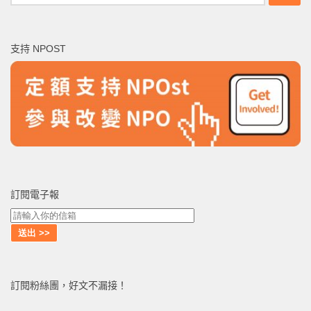
尋
關
鍵
支持 NPOST
字:
訂閱電子報
訂閱粉絲團，好文不漏接！